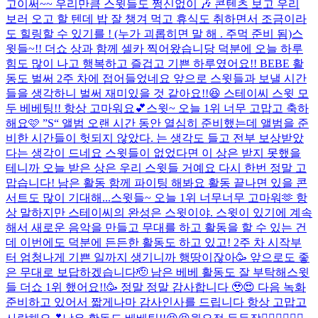
고이써~~ 우리만큼 스윗들도 쩡신없이 🎶 콘텐츠 보고 우리
보러 오고 할 텐데 밥 잘 챙겨 먹고 휴식도 취하면서 조금이라
도 힐링할 수 있기를 ! (누가 괴롭히면 말 해 . 주먹 준비 됨)
스
윗들~!! 더쇼 상과 함께 셀카 찍어왔습니당 덕분에 오늘 하루
힘도 많이 나고 행복하고 즐겁고 기쁜 하루였어요!! BEBE 활
동도 벌써 2주 차에 접어들었네요 앞으로 스윗들과 보낼 시간
들을 생각하니 벌써 재미있을 것 같아요!!😆 스테이씨 스윗 모
두 베베팅!! 항상 고마워요💕
스윗~ 오늘 1위 너무 고맙고 축하
해요🩷 ”S“ 앨범 오랜 시간 동안 열심히 준비했는데 앨범을 준
비한 시간들이 헛되지 않았다. 는 생각도 들고 전부 보상받았
다는 생각이 드네요 스윗들이 없었다면 이 상은 받지 못했을
테니까 오늘 받은 상은 우리 스윗들 거예요 다시 한번 정말 고
맙습니다! 남은 활동 함께 파이팅 해봐요 활동 끝나면 있을 콘
서트도 많이 기대해...
스윗들~ 오늘 1위 너무너무 고마워🫶 항
상 말하지만 스테이씨의 완성은 스윗이야. 스윗이 있기에 계속
해서 새로운 음악을 만들고 무대를 하고 활동을 할 수 있는 건
데 이번에도 덕분에 든든한 활동도 하고 있고! 2주 차 시작부
터 엄청나게 기쁜 일까지 생기니까 행땅이잖아🥳 앞으로도 좋
은 무대로 보답하겠습니다🫡 남은 베베 활동도 잘 부탁해
스윗
들 더쇼 1위 했어요!!🥳 정말 정말 감사합니다 🥹😍 다음 녹화
준비하고 있어서 짧게나마 감사인사를 드립니다 항상 고맙고