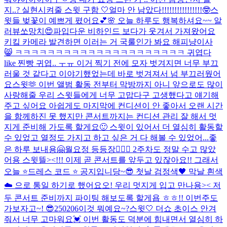
지..? 실현시켜줄 스윗 구함 🤍
얼마 안 남았다!!!!!!!!!!!!!!!!🤓
스
윗들 벚꽃이 예쁘게 폈어요💕🌸 오늘 하루도 행복하셔요~~ 알
러뷰쏘망치😍
파입다운 비하인드 보다가 웃겨서 가져왔어요
키킼 카메라 발견하면 이러는 거 국룰인가 봐요 해피냥이사
😸 ㅋㅋㅋㅋㅋㅋㅋㅋㅋㅋㅋㅋㅋㅋㅋㅋㅋㅋㅋㅋㅋ 귀엽다
like 찐빵 귀엽.. ㅜㅠ 이거 찍기 전에 모자 벗겨지면 너무 부끄
러울 것 같다고 이야기했었는데 바로 벗겨져서 넘 부끄러웠어
요
스윗🫶 이번 앨범 활동 전부터 막방까지 아니 앞으로도 많이
사랑해줄 우리 스윗들에게 너무 고맙다구 고생했다고 얘기해
주고 싶어요 아쉽게도 마지막에 컨디션이 안 좋아서 오랜 시간
을 함께하진 못 했지만 콘서트까지는 컨디션 관리 잘 해서 멋
지게 준비해 가도록 할게요🙂 스윗이 있어서 더 열심히 활동할
수 있었고 열정도 가지고 하고 싶은 거 다 해볼 수 있었어...
좋
은 하루 보내용🤗
월요정 등등장🧚🏻‍♀️ 2주차도 정말 수고 많았
어용 스윗뜰><!!! 이제 곧 콘서트를 앞두고 있잖아요!! 그래서
오늘 ⭐️드레스 코드 ⭐️ 공지입니당~😎 첫날 검정색🖤 막날 흰색
☁️ 으로 통일 하기로 했어요오! 우리 멋지게 입고 만나용>< 저
두 콘서트 준비까지 파이팅 해보도록 할게욥 ㅎㅎ!! 이번주도
가보자고~! 😎
250206
이것 뭐예요~?
스윗🤍 더쇼 초이스 안겨
줘서 너무 고마워요💓 이번 활동도 덕분에 힘내면서 열심히 하