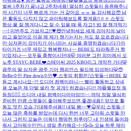
사랑해요💕남은 활동도 베베팅!!😆😆
월요정 등등장🧚🏻‍♀️🧚🏻‍♀️
벌써 1주차가 끝나고 2주차네용! 열심히 스윗들이 응원해주니
까 시간이 너무 빠르게 가는 거 같아요 ㅠㅠ 늘 감사해요🥹 남
은 활동도 다치지 않고 파이팅해보도록 할게욥!!ㅎㅎ 스윗도
항상 물 잘 챙겨다니고 잘 수 있을 때 푹 자고!! 밥 잘 챙겨먹기
~~! 이번주도 가보자고!!💗😎
안녕하세요 세계 강아지의 날이
라고 들었어오 이걸 왜 제가 챙기는지는 저도 잘 모르겠습니다
만 심자윤이 강아지가 아니라는 사실을 증명하겠습니다
기아
타이거즈 너무 재밌고 행복했쟈나~~ BEBE도 따라춰준거 짱
이었쟈나~~ 모두들 춤짱이시던데🤭 여러분 그런 의미에서 오
노추 STAYC-BEBE❤️
스테이씨 2025 KBO리그 개막전 가다🐯
광주의 딸 심자윤 광주 기아 챔피언스 필드에 입성하다🐯🥹
BeBe수민 Pipe down수민🖤 스윗의 취향은?
스윗들~! BEBE 잘
듣고 계시나요~?? 드디어 컴백이라니>< 빨리 활동하고 싶네
용 오늘은 제 단발 셀카 첫 공개!! 하겠습니다!! 꺄😆
월요정 등
등장🧚🏻‍♀️ 드디어 내일 컴백이다아아앙!!!>< 꺄악 정말 열심히
준비한 만큼 스윗들이 좋아해주셨으면 좋겠네욥!! 앞으로 활
동도 멋진 모습 기대해주셔용!! 내일 봥><💗😆
우리 스윗들~!
오늘 많은 축하를 받았는데 다시 한번 너무 고마워 스윗들 만
나서 그런지 오늘은 더욱더 행땅한 하루야🤍 내 인생에 들어와
줘서 고마워
수민언니 생일 추카해요~!~!🥳🥳 오늘 하루 재미