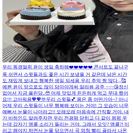
우리 똥갱얼쥐 윤이 생일 축하해❤️❤️❤️❤️❤️ 콘서트도 끝나구
푹 쉬면서 스윗들과도 좋은 시간 보냈을 거 같은데 남은 시간
도 재밌게 보내고 행복한 생일 되세욤 우리 추억 짱 많다 ,,🥰
예쁜 윤이 앞으로도 많이 담아야게써 알라뷰 공주 ~~~😘
정신
없어서 지금 올린당..🥹 어제 맛있게 든든하게 먹고 무대 했어
요!!! 고마워용💖💖🫶
우리 스윗들💕 몸은 좀 어떤가아~? 아니
어제 우리 스윗들이 너무 행복해 보이는 거야! 그 모습이 너무
예뻐서 눈물이 나더라고!! 오래오래 마음속에 간직할 거야. 내
가 비하인드 알려주자면 우리 전광팡 닫히고 다 같이 펑펑 우
는데 갑자기 앵콜 소리가 들리는 거야. 그래서 오잇? 앵콜?! 이
러고 해야지 하면서 눈물 닦으면서 곡 엄청 빨리 골라서 나온