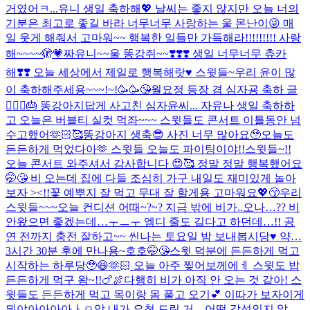
거였어ㅋ...
유니 생일 축하해💖 날씨는 좋지 않지만 오늘 너의
기분은 최고로 좋길 바라 너무너무 사랑하는 울 몬난이😜 매
일 웃게 해줘서 고마워~~ 행복한 일들만 가득해라!!!!!!!!! 사랑
해~~~~🫣💗
짜유니~~울 똥강쥐~~❣️❣️❣️ 생일 너무너무 츄카
해❣️❣️ 오늘 세상에서 제일로 행복해랏♥️ 스윗들~우리 윤이 많
이 축하해주세용~~~!~!🥳🥳😘
월요정 등장 겸 심자굥 축하 글
🧚🏻‍♀️🎂 똥강아지답게 사고친 심자윤씨... 자유나 생일 축하하
고 오늘은 버블티 실컷 먹좌~~~ 스윗들도 콘서트 이틀동안 넘
수고했어🫶🏻🥰
똥강아지 생축😎 사진 너무 많아요🥹
오늘도
든든하게 먹었다아🫶 스윗들 오늘도 파이팅이야!!
스윗들~!!
오늘 콘서트 와주셔서 감사합니다 😍🥰 정말 정말 행복했어요
🤭😘 비 오는데 집에 다들 조심히 가구 내일도 재미있게 놀아
보자 ><!!
꽃 예뿌지 잘 먹고 무대 잘 할게용 고마워요💖😙
우리
스윗들~~~오늘 컨디션 어때~?~? 지금 밖에 비가..오나…?? 비
안왔으면 좋겠는데…ㅜㅡㅜ 엠디 줄도 길다고 하던데…!! 공
연 전까지 충전 잘하고~~ 씬나는 토요일 밤 보내봅시당♥️ 약…
3시간 30분 후에 만나용~호호🤭😘
스윗 덕분에 든든하게 먹고
시작하는 하루당🥹😆🫶🏻 오늘 아주 찢어보께에ㅔ 스윗도 밥
든든하게 먹구 왕~!!🍗🍖
다행히 비가 아직 안 오는 것 같아! 스
윗들도 든든하게 먹고 목이랑 몸 풀고 오기💕 이따가 보자
이게
뭐야아아아아ㅏㅇ앙 내가 요청 드린 거 .. 어떤 감성인지 알