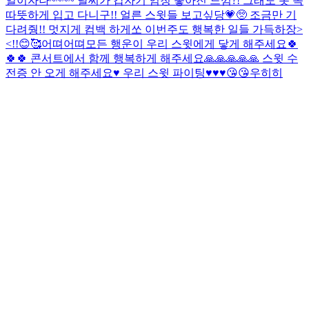
일이자나~~~~ 날씨가 갑자기 엄청 좋아진 느낌?! 그래도 옷 꼭
따뜻하게 입고 다니구!! 얼른 스윗들 보고싶당💗🥺 조금만 기
다려줭!! 멋지게 컴백 하게쏘 이번주도 행복한 일들 가득하장>
<!!😊🥰
어뗘
어뗘
모든 행운이 우리 스윗에게 닿게 해주세요🍀
🍀🍀 콘서트에서 함께 행복하게 해주세요🙏🙏🙏🙏🙏 스윗 수
전증 안 오게 해주세요♥️ 우리 스윗 파이팅♥️♥️♥️😘😘
우히히