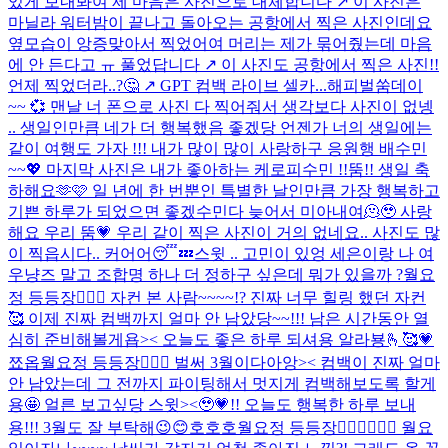
있게 보내봐여 제 마음은 사진으로 대체합니다 ↗️ 이 사진은
마닐라 워터밤이 끝나고 돌아오는 공항에서 찍은 사진인데요
옆모습이 앙증맞아서 찍었어여 머리는 제가 묶어줬는데 마음
에 안 든다고 ㅠ 풀었답니다 ↗️ 이 사진도 공항에서 찍은 사진!!
언제 찍었더라..?🤔 ↗️ GPT 컴백 라이브 셀카...
해피벌쑴데이
~~ 💞 맨날 너 폰으로 사진 다 찍어줘서 생각보다 사진이 없넹
.. 생일인만큼 네가 더 행복했음 좋겠당 언젠가 너의 생일에는
같이 여행도 가자 !!! 내가 많이 많이 사랑하구 응원행 배수민
~~💖 마지막 사진은 내가 좋아하는 케로피수민 !!
뚬!! 생일 축
하해요🫶🩷 일 년에 한 번뿐인 특별한 날인만큼 가장 행복하고
기쁜 하루가 되었으면 좋겠수민다 늦어서 미아내여🫠🥹 사랑
해요 우리 뚬💗 우리 같이 찍은 사진이 거의 없네요.. 사진도 많
이 찍읍시다.. 커어어😴💤
스윗 .. 고민이 있엉 세은이랑 나 여
우냥즈 말고 조합명 하나 더 정하구 싶은데 뭐가 있을까 ?
월요
정 등등장🧚🏻‍♀️ 자컨 본 사람~~~~!? 진짜 너무 힐링 했던 자컨
🥰 이제 진짜 컴백까지 얼마 안 남았당~~!!! 남은 시간동안 열
심히 준비해볼게욥>< 오늘도 좋은 하루 되셔용 알라뵹🫰🥰💗
쬬옵
월요정 등등장🧚🏻‍♀️ 벌써 3월이다아앙>< 컴백이 진짜 얼마
안 남았는데 그 전까지 파이팅해서 멋지게 컴백해보도록 할게
용🤩 얼른 보고싶당 스윗><🥹💗!! 오늘도 행복한 하루 보내
용!!! 3월도 잘 부탁해😉😊
호호호
월요정 등등장🧚🏻‍♀️🧚🏻‍♀️ 월요