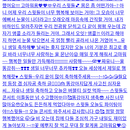
했어요!!! 고마워용💖💖🫶
우리 스윗들💕 몸은 좀 어떤가아~? 아
니 어제 우리 스윗들이 너무 행복해 보이는 거야! 그 모습이 너무
예뻐서 눈물이 나더라고!! 오래오래 마음속에 간직할 거야. 내가
비하인드 알려주자면 우리 전광팡 닫히고 다 같이 펑펑 우는데 갑
자기 앵콜 소리가 들리는 거야. 그래서 오잇? 앵콜?! 이러고 해야
지 하면서 눈물 닦으면서 곡 엄청 빨리 골라서 나온 거였어ㅋ...
유
니 생일 축하해💖 날씨는 좋지 않지만 오늘 너의 기분은 최고로 좋
길 바라 너무너무 사랑하는 울 몬난이😜 매일 웃게 해줘서 고마워
~~ 행복한 일들만 가득해라!!!!!!!!! 사랑해~~~~🫣💗
짜유니~~울
똥강쥐~~❣️❣️❣️ 생일 너무너무 츄카해❣️❣️ 오늘 세상에서 제일로 행
복해랏♥️ 스윗들~우리 윤이 많이 축하해주세용~~~!~!🥳🥳😘
월요
정 등장 겸 심자굥 축하 글🧚🏻‍♀️🎂 똥강아지답게 사고친 심자윤
씨... 자유나 생일 축하하고 오늘은 버블티 실컷 먹좌~~~ 스윗들도
콘서트 이틀동안 넘 수고했어🫶🏻🥰
똥강아지 생축😎 사진 너무
많아요🥹
오늘도 든든하게 먹었다아🫶 스윗들 오늘도 파이팅이
야!!
스윗들~!! 오늘 콘서트 와주셔서 감사합니다 😍🥰 정말 정말
행복했어요 🤭😘 비 오는데 집에 다들 조심히 가구 내일도 재미있
게 놀아보자 ><!!
꽃 예뿌지 잘 먹고 무대 잘 할게용 고마워요💖😙