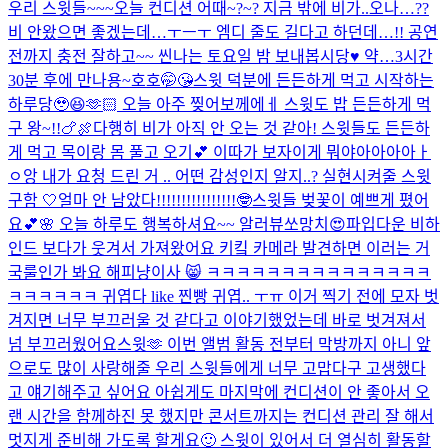
우리 스윗들~~~오늘 컨디션 어때~?~? 지금 밖에 비가..오나…??
비 안왔으면 좋겠는데…ㅜㅡㅜ 엠디 줄도 길다고 하던데…!! 공연
전까지 충전 잘하고~~ 씬나는 토요일 밤 보내봅시당♥️ 약…3시간
30분 후에 만나용~호호🤭😘
스윗 덕분에 든든하게 먹고 시작하는
하루당🥹😆🫶🏻 오늘 아주 찢어보께에ㅔ 스윗도 밥 든든하게 먹
구 왕~!!🍗🍖
다행히 비가 아직 안 오는 것 같아! 스윗들도 든든하
게 먹고 목이랑 몸 풀고 오기💕 이따가 보자
이게 뭐야아아아아ㅏ
ㅇ앙 내가 요청 드린 거 .. 어떤 감성인지 알지..? 실현시켜줄 스윗
구함 🤍
얼마 안 남았다!!!!!!!!!!!!!!!!🤓
스윗들 벚꽃이 예쁘게 폈어
요💕🌸 오늘 하루도 행복하셔요~~ 알러뷰쏘망치😍
파입다운 비하
인드 보다가 웃겨서 가져왔어요 키킼 카메라 발견하면 이러는 거
국룰인가 봐요 해피냥이사 😸 ㅋㅋㅋㅋㅋㅋㅋㅋㅋㅋㅋㅋㅋㅋㅋ
ㅋㅋㅋㅋㅋㅋ 귀엽다 like 찐빵 귀엽.. ㅜㅠ 이거 찍기 전에 모자 벗
겨지면 너무 부끄러울 것 같다고 이야기했었는데 바로 벗겨져서
넘 부끄러웠어요
스윗🫶 이번 앨범 활동 전부터 막방까지 아니 앞
으로도 많이 사랑해줄 우리 스윗들에게 너무 고맙다구 고생했다
고 얘기해주고 싶어요 아쉽게도 마지막에 컨디션이 안 좋아서 오
랜 시간을 함께하진 못 했지만 콘서트까지는 컨디션 관리 잘 해서
멋지게 준비해 가도록 할게요🙂 스윗이 있어서 더 열심히 활동할