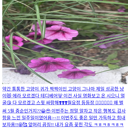
약간 통통한 고양이 귀가 짝짝이인 고양이 그나마 제일 성공한 냥
이😻 에라 모르겠다 테디베어🐻 이건 사실 영화보고 온 시으니 얼
굴😘 다 모르겠고 스윗 싸랑해❣️❣️❣️
월요정 등등장 🧚🏻‍♀️🧚🏻‍♀️ 왜 벌
써 5월 중순인거지??😀🥹 이번주는 정말 알차고 작은 행복도 감사
함을 느낀 일주일이였어욥><!! 이번주도 좋은 일만 가득하고 힘내
보자용!!🤩🥰 앞머리 굡징!! 내가 요즘 꽂힌 각도 ㅋㅎㅋㅎㅋㅎㅋ