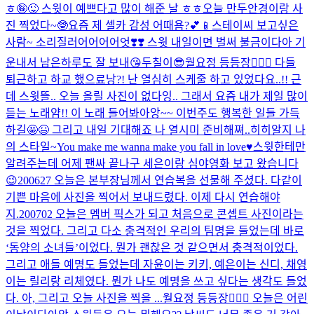
ㅎ🤪😜 스윗이 예쁘다고 많이 해준 날 ㅎㅎ
오늘 만두안경이랑 사
진 찍었다~🤓
요즘 제 셀카 감성 어때욤?💕📱
스테이씨 보고싶은
사람~ 소리질러어어어어엇❣️❣️ 스윗 내일이면 벌써 불금이다아 기
운내서 남은하루도 잘 보내😘
두칠이😎
월요정 등등장🧚🏻‍♀️ 다들
퇴근하고 하교 했으료낭?! 난 열심히 스케줄 하고 있었다요..!! 근
데 스윗뜰.. 오늘 올릴 사진이 없다잉.. 그래서 요즘 내가 제일 많이
듣는 노래얌!! 이 노래 들어봐아앙~~ 이번주도 행복한 일들 가득
하길🤩😆 그리고 내일 기대해죠 나 열시미 준비해쪄..히히
알지 나
의 스타일~
You make me wanna make you fall in love♥️
스윗한테만
알려주는데 어제 팬싸 끝나구 세은이랑 심야영화 보고 왔습니다
😉
200627 오늘은 본부장님께서 연습복을 선물해 주셨다. 다같이
기쁜 마음에 사진을 찍어서 보내드렸다. 이제 다시 연습해야
지.
200702 오늘은 멤버 픽스가 되고 처음으로 콘셉트 사진이라는
것을 찍었다. 그리고 다소 충격적인 우리의 팀명을 들었는데 바로
‘동양의 소녀들’이었다. 뭔가 괜찮은 것 같으면서 충격적이었다.
그리고 애들 예명도 들었는데 자윤이는 키키, 예은이는 신디, 채영
이는 릴리랑 리체였다. 뭔가 나도 예명을 쓰고 싶다는 생각도 들었
다. 아, 그리고 오늘 사진을 찍을 ...
월요정 등등장🧚🏻‍♀️ 오늘은 어린