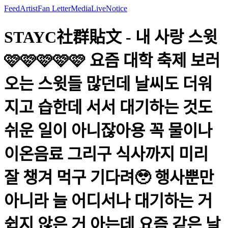
Feed
Artist
Fan Letter
Media
Live
Notice
STAYC社群貼文 - 내 사랑 스윗
🩷🩷🩷🩷🩷 요즘 대학 축제 보러
오는 스윗들 많던데 날씨도 더워
지고 습한데 서서 대기하는 것도
쉬운 일이 아니잖아용 꼭 물이나
이온음료 그리구 식사까지 미리
잘 챙겨 먹구 기다려🥹 행사뿐만
아니라 늘 어디서나 대기하는 거
쉽지 않은 거 아는데 요즘 같은 날