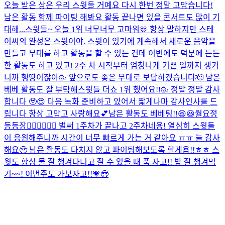
오늘 받은 상은 우리 스윗들 거예요 다시 한번 정말 고맙습니다!
남은 활동 함께 파이팅 해봐요 활동 끝나면 있을 콘서트도 많이 기
대해...
스윗들~ 오늘 1위 너무너무 고마워🫶 항상 말하지만 스테
이씨의 완성은 스윗이야. 스윗이 있기에 계속해서 새로운 음악을
만들고 무대를 하고 활동을 할 수 있는 건데 이번에도 덕분에 든든
한 활동도 하고 있고! 2주 차 시작부터 엄청나게 기쁜 일까지 생기
니까 행땅이잖아🥳 앞으로도 좋은 무대로 보답하겠습니다🫡 남은
베베 활동도 잘 부탁해
스윗들 더쇼 1위 했어요!!🥳 정말 정말 감사
합니다 🥹😍 다음 녹화 준비하고 있어서 짧게나마 감사인사를 드
립니다 항상 고맙고 사랑해요💕남은 활동도 베베팅!!😆😆
월요정
등등장🧚🏻‍♀️🧚🏻‍♀️ 벌써 1주차가 끝나고 2주차네용! 열심히 스윗들
이 응원해주니까 시간이 너무 빠르게 가는 거 같아요 ㅠㅠ 늘 감사
해요🥹 남은 활동도 다치지 않고 파이팅해보도록 할게욥!!ㅎㅎ 스
윗도 항상 물 잘 챙겨다니고 잘 수 있을 때 푹 자고!! 밥 잘 챙겨먹
기~~! 이번주도 가보자고!!💗😎