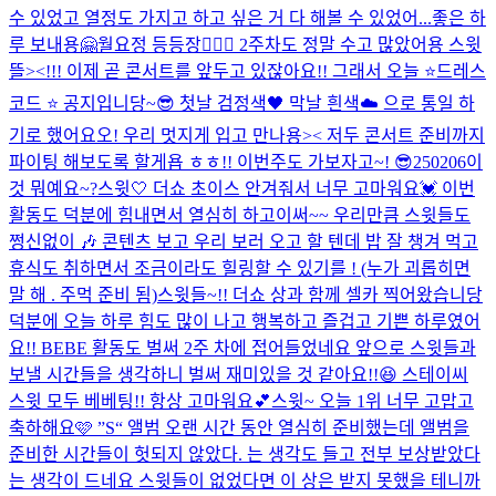
수 있었고 열정도 가지고 하고 싶은 거 다 해볼 수 있었어...
좋은 하
루 보내용🤗
월요정 등등장🧚🏻‍♀️ 2주차도 정말 수고 많았어용 스윗
뜰><!!! 이제 곧 콘서트를 앞두고 있잖아요!! 그래서 오늘 ⭐️드레스
코드 ⭐️ 공지입니당~😎 첫날 검정색🖤 막날 흰색☁️ 으로 통일 하
기로 했어요오! 우리 멋지게 입고 만나용>< 저두 콘서트 준비까지
파이팅 해보도록 할게욥 ㅎㅎ!! 이번주도 가보자고~! 😎
250206
이
것 뭐예요~?
스윗🤍 더쇼 초이스 안겨줘서 너무 고마워요💓 이번
활동도 덕분에 힘내면서 열심히 하고이써~~ 우리만큼 스윗들도
쩡신없이 🎶 콘텐츠 보고 우리 보러 오고 할 텐데 밥 잘 챙겨 먹고
휴식도 취하면서 조금이라도 힐링할 수 있기를 ! (누가 괴롭히면
말 해 . 주먹 준비 됨)
스윗들~!! 더쇼 상과 함께 셀카 찍어왔습니당
덕분에 오늘 하루 힘도 많이 나고 행복하고 즐겁고 기쁜 하루였어
요!! BEBE 활동도 벌써 2주 차에 접어들었네요 앞으로 스윗들과
보낼 시간들을 생각하니 벌써 재미있을 것 같아요!!😆 스테이씨
스윗 모두 베베팅!! 항상 고마워요💕
스윗~ 오늘 1위 너무 고맙고
축하해요🩷 ”S“ 앨범 오랜 시간 동안 열심히 준비했는데 앨범을
준비한 시간들이 헛되지 않았다. 는 생각도 들고 전부 보상받았다
는 생각이 드네요 스윗들이 없었다면 이 상은 받지 못했을 테니까