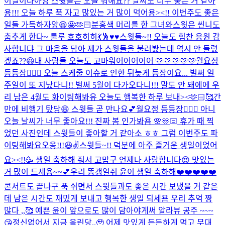
이날이다아앙 스윗들은 오늘 뭐해요?? 날씨도 너무 좋은 거 같아
용!!! 오늘 하루 푹 자고 많있는 거 많이 먹어용><!! 이번주도 좋은
일들 가득하자앙😆🤩🫶🏻
분홍색 머리를 한 그녀와
스윗은 씬니도
춤추게 한다~ 룰루 호호히히💃🕺♥️♥️
스윗들~!! 오늘도 힘찬 응원 감
사합니댜 그 마음을 담아 제가 스윗들을 불러봤는데 역시 안 들렸
겠죠??😆
내 사랑들 오늘도 고마워어어어어어 🩷🩷🩷🩷🩷
월요정
등등장🧚🏻‍♀️ 오늘 스케줄 이슈로 인한 뒤늦게 등장이요... 벌써 일
주일이 또 지났다니!! 벌써 5월이 다가오다니!!! 말도 안 돼에에 우
리 남은 4월도 화이팅해봐유 오늘도 행복한 하루 보내><🫶🏻🥰
간
만에 비행기 탔당😆 스윗들 곧 만나요💕
월요정 등등장🧚🏻‍♀️ 아니
오늘 날씨가 너무 좋아요!!! 진짜 봄 인가봐욥 🌸🫶🏻 휴가 때 찍
었던 사진인데 스윗들이 좋아할 거 같아소 ㅎㅎ 그럼 이번주도 파
이팅해봐요오옹!!!😆✌️
스윗들~!! 덕분에 아주 즐거운 생일이었어
요><!!🥳 생일 축하해 줘서 고맙구 언제나 사랑합니다😍 맛있는
거 많이 드세용~~💕
우리 똥갱얼쥐 윤이 생일 축하해❤️❤️❤️❤️❤️
콘서트도 끝나구 푹 쉬면서 스윗들과도 좋은 시간 보냈을 거 같은
데 남은 시간도 재밌게 보내고 행복한 생일 되세욤 우리 추억 짱
많다 ,,🥰 예쁜 윤이 앞으로도 많이 담아야게써 알라뷰 공주 ~~~
😘
정신없어서 지금 올린당..🥹 어제 맛있게 든든하게 먹고 무대