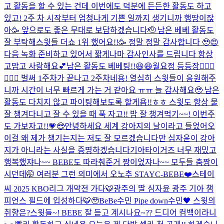
고 활동을 할 수 있는 건데 이번에도 덕분에 든든한 활동도 하고
있고! 2주 차 시작부터 엄청나게 기쁜 일까지 생기니까 행땅이잖
아🥳 앞으로도 좋은 무대로 보답하겠습니다🫡 남은 베베 활동도
잘 부탁해
스윗들 더쇼 1위 했어요!!🥳 정말 정말 감사합니다 🥹😍
다음 녹화 준비하고 있어서 짧게나마 감사인사를 드립니다 항상
고맙고 사랑해요💕남은 활동도 베베팅!!😆😆
월요정 등등장🧚🏻‍♀️
🧚🏻‍♀️ 벌써 1주차가 끝나고 2주차네용! 열심히 스윗들이 응원해주
니까 시간이 너무 빠르게 가는 거 같아요 ㅠㅠ 늘 감사해요🥹 남은
활동도 다치지 않고 파이팅해보도록 할게욥!!ㅎㅎ 스윗도 항상 물
잘 챙겨다니고 잘 수 있을 때 푹 자고!! 밥 잘 챙겨먹기~~! 이번주
도 가보자고!!💗😎
안녕하세요 세계 강아지의 날이라고 들었어오
이걸 왜 제가 챙기는지는 저도 잘 모르겠습니다만 심자윤이 강아
지가 아니라는 사실을 증명하겠습니다
기아타이거즈 너무 재밌고
행복했쟈나~~ BEBE도 따라춰준거 짱이었쟈나~~ 모두들 춤짱이
시던데🤭 여러분 그런 의미에서 오노추 STAYC-BEBE❤️
스테이
씨 2025 KBO리그 개막전 가다🐯
광주의 딸 심자윤 광주 기아 챔
피언스 필드에 입성하다🐯🥹
BeBe수민 Pipe down수민🖤 스윗의
취향은?
스윗들~! BEBE 잘 듣고 계시나요~?? 드디어 컴백이라니