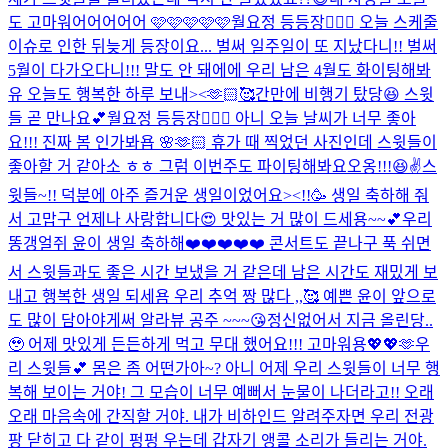
도 고마워어어어어어 🩷🩷🩷🩷🩷
월요정 등등장🧚🏻‍♀️ 오늘 스케줄
이슈로 인한 뒤늦게 등장이요... 벌써 일주일이 또 지났다니!! 벌써
5월이 다가오다니!!! 말도 안 돼에에 우리 남은 4월도 화이팅해봐
유 오늘도 행복한 하루 보내><🫶🏻🥰
간만에 비행기 탔당😆 스윗
들 곧 만나요💕
월요정 등등장🧚🏻‍♀️ 아니 오늘 날씨가 너무 좋아
요!!! 진짜 봄 인가봐욥 🌸🫶🏻 휴가 때 찍었던 사진인데 스윗들이
좋아할 거 같아소 ㅎㅎ 그럼 이번주도 파이팅해봐요오옹!!!😆✌️
스
윗들~!! 덕분에 아주 즐거운 생일이었어요><!!🥳 생일 축하해 줘
서 고맙구 언제나 사랑합니다😍 맛있는 거 많이 드세용~~💕
우리
똥갱얼쥐 윤이 생일 축하해❤️❤️❤️❤️❤️ 콘서트도 끝나구 푹 쉬면
서 스윗들과도 좋은 시간 보냈을 거 같은데 남은 시간도 재밌게 보
내고 행복한 생일 되세욤 우리 추억 짱 많다 ,,🥰 예쁜 윤이 앞으로
도 많이 담아야게써 알라뷰 공주 ~~~😘
정신없어서 지금 올린당..
🥹 어제 맛있게 든든하게 먹고 무대 했어요!!! 고마워용💖💖🫶
우
리 스윗들💕 몸은 좀 어떤가아~? 아니 어제 우리 스윗들이 너무 행
복해 보이는 거야! 그 모습이 너무 예뻐서 눈물이 나더라고!! 오래
오래 마음속에 간직할 거야. 내가 비하인드 알려주자면 우리 전광
팡 닫히고 다 같이 펑펑 우는데 갑자기 앵콜 소리가 들리는 거야.