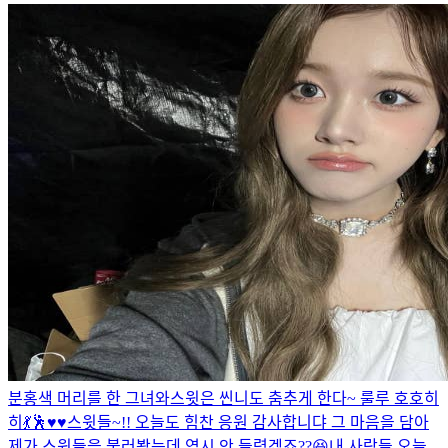
분홍색 머리를 한 그녀와
스윗은 씬니도 춤추게 한다~ 룰루 호호히
히💃🕺♥️♥️
스윗들~!! 오늘도 힘찬 응원 감사합니댜 그 마음을 담아
제가 스윗들을 불러봤는데 역시 안 들렸겠죠??😆
내 사랑들 오늘