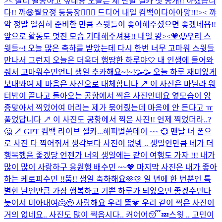
>< 빨리 활동하고 싶네용 오늘은 제 단발 셀카 첫 공개!! 하겠습니
다!! 꺄😆
월요정 등등장🧚🏻‍♀️ 드디어 내일 컴백이다아아앙!!!>< 꺄
악 정말 열심히 준비한 만큼 스윗들이 좋아해주셨으면 좋겠네욥!!
앞으로 활동도 멋진 모습 기대해주셔용!! 내일 봥><💗😆
우리 스
윗들~! 오늘 많은 축하를 받았는데 다시 한번 너무 고마워 스윗들
만나서 그런지 오늘은 더욱더 행땅한 하루야🤍 내 인생에 들어와
줘서 고마워
수민언니 생일 추카해요~!~!🥳🥳 오늘 하루 재미있게
보내봐여 제 마음은 사진으로 대체합니다 ↗️ 이 사진은 마닐라 워
터밤이 끝나고 돌아오는 공항에서 찍은 사진인데요 옆모습이 앙
증맞아서 찍었어여 머리는 제가 묶어줬는데 마음에 안 든다고 ㅠ
풀었답니다 ↗️ 이 사진도 공항에서 찍은 사진!! 언제 찍었더라..?
🤔 ↗️ GPT 컴백 라이브 셀카...
해피벌쑴데이 ~~ 💞 맨날 너 폰으
로 사진 다 찍어줘서 생각보다 사진이 없넹 .. 생일인만큼 네가 더
행복했음 좋겠당 언젠가 너의 생일에는 같이 여행도 가자 !!! 내가
많이 많이 사랑하구 응원행 배수민 ~~💖 마지막 사진은 내가 좋아
하는 케로피수민 !!
뚬!! 생일 축하해요🫶🩷 일 년에 한 번뿐인 특
별한 날인만큼 가장 행복하고 기쁜 하루가 되었으면 좋겠수민다
늦어서 미아내여🫠🥹 사랑해요 우리 뚬💗 우리 같이 찍은 사진이
거의 없네요.. 사진도 많이 찍읍시다.. 커어어😴💤
스윗 .. 고민이