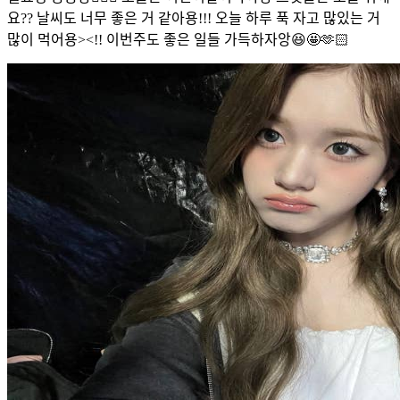
요?? 날씨도 너무 좋은 거 같아용!!! 오늘 하루 푹 자고 많있는 거
많이 먹어용><!! 이번주도 좋은 일들 가득하자앙😆🤩🫶🏻