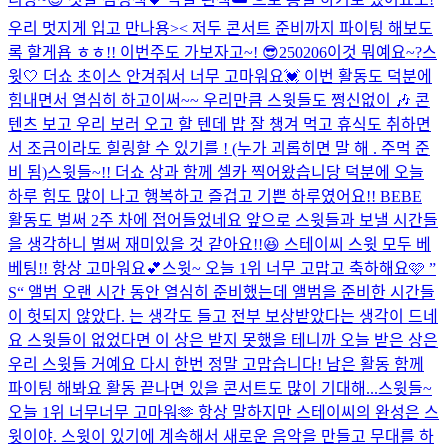
우리 멋지게 입고 만나용>< 저두 콘서트 준비까지 파이팅 해보도
록 할게욥 ㅎㅎ!! 이번주도 가보자고~! 😎
250206
이것 뭐예요~?
스
윗🤍 더쇼 초이스 안겨줘서 너무 고마워요💓 이번 활동도 덕분에
힘내면서 열심히 하고이써~~ 우리만큼 스윗들도 쩡신없이 🎶 콘
텐츠 보고 우리 보러 오고 할 텐데 밥 잘 챙겨 먹고 휴식도 취하면
서 조금이라도 힐링할 수 있기를 ! (누가 괴롭히면 말 해 . 주먹 준
비 됨)
스윗들~!! 더쇼 상과 함께 셀카 찍어왔습니당 덕분에 오늘
하루 힘도 많이 나고 행복하고 즐겁고 기쁜 하루였어요!! BEBE
활동도 벌써 2주 차에 접어들었네요 앞으로 스윗들과 보낼 시간들
을 생각하니 벌써 재미있을 것 같아요!!😆 스테이씨 스윗 모두 베
베팅!! 항상 고마워요💕
스윗~ 오늘 1위 너무 고맙고 축하해요🩷 ”
S“ 앨범 오랜 시간 동안 열심히 준비했는데 앨범을 준비한 시간들
이 헛되지 않았다. 는 생각도 들고 전부 보상받았다는 생각이 드네
요 스윗들이 없었다면 이 상은 받지 못했을 테니까 오늘 받은 상은
우리 스윗들 거예요 다시 한번 정말 고맙습니다! 남은 활동 함께
파이팅 해봐요 활동 끝나면 있을 콘서트도 많이 기대해...
스윗들~
오늘 1위 너무너무 고마워🫶 항상 말하지만 스테이씨의 완성은 스
윗이야. 스윗이 있기에 계속해서 새로운 음악을 만들고 무대를 하