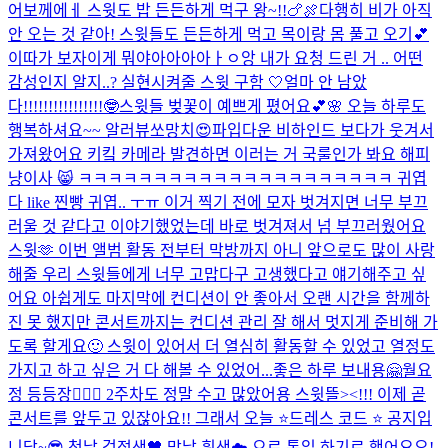
어보께에ㅔ 스윗도 밥 든든하게 먹구 왕~!!🍗🍖
다행히 비가 아직
안 오는 것 같아! 스윗들도 든든하게 먹고 목이랑 몸 풀고 오기💕
이따가 보자
이게 뭐야아아아아ㅏㅇ앙 내가 요청 드린 거 .. 어떤
감성인지 알지..? 실현시켜줄 스윗 구함 🤍
얼마 안 남았
다!!!!!!!!!!!!!!!!🤓
스윗들 벚꽃이 예쁘게 폈어요💕🌸 오늘 하루도
행복하셔요~~ 알러뷰쏘망치😍
파입다운 비하인드 보다가 웃겨서
가져왔어요 키킼 카메라 발견하면 이러는 거 국룰인가 봐요 해피
냥이사 😸 ㅋㅋㅋㅋㅋㅋㅋㅋㅋㅋㅋㅋㅋㅋㅋㅋㅋㅋㅋㅋㅋ 귀엽
다 like 찐빵 귀엽.. ㅜㅠ 이거 찍기 전에 모자 벗겨지면 너무 부끄
러울 것 같다고 이야기했었는데 바로 벗겨져서 넘 부끄러웠어요
스윗🫶 이번 앨범 활동 전부터 막방까지 아니 앞으로도 많이 사랑
해줄 우리 스윗들에게 너무 고맙다구 고생했다고 얘기해주고 싶
어요 아쉽게도 마지막에 컨디션이 안 좋아서 오랜 시간을 함께하
진 못 했지만 콘서트까지는 컨디션 관리 잘 해서 멋지게 준비해 가
도록 할게요🙂 스윗이 있어서 더 열심히 활동할 수 있었고 열정도
가지고 하고 싶은 거 다 해볼 수 있었어...
좋은 하루 보내용🤗
월요
정 등등장🧚🏻‍♀️ 2주차도 정말 수고 많았어용 스윗뜰><!!! 이제 곧
콘서트를 앞두고 있잖아요!! 그래서 오늘 ⭐️드레스 코드 ⭐️ 공지입
니당~😎 첫날 검정색🖤 막날 흰색☁️ 으로 통일 하기로 했어요오!