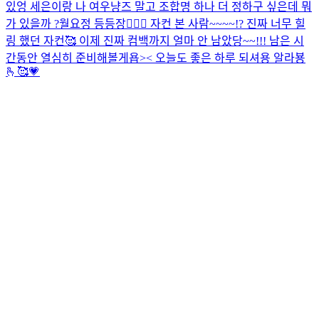
있엉 세은이랑 나 여우냥즈 말고 조합명 하나 더 정하구 싶은데 뭐
가 있을까 ?
월요정 등등장🧚🏻‍♀️ 자컨 본 사람~~~~!? 진짜 너무 힐
링 했던 자컨🥰 이제 진짜 컴백까지 얼마 안 남았당~~!!! 남은 시
간동안 열심히 준비해볼게욥>< 오늘도 좋은 하루 되셔용 알라뵹
🫰🥰💗