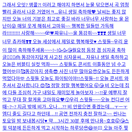
그래서 오잇? 앵콜?! 이러고 해야지 하면서 눈물 닦으면서 곡 엄청
빨리 골라서 나온 거였어ㅋ...
유니 생일 축하해💖 날씨는 좋지 않
지만 오늘 너의 기분은 최고로 좋길 바라 너무너무 사랑하는 울 몬
난이😜 매일 웃게 해줘서 고마워~~ 행복한 일들만 가득해
라!!!!!!!!! 사랑해~~~~🫣💗
짜유니~~울 똥강쥐~~❣️❣️❣️ 생일 너무
너무 츄카해❣️❣️ 오늘 세상에서 제일로 행복해랏♥️ 스윗들~우리 윤
이 많이 축하해주세용~~~!~!🥳🥳😘
월요정 등장 겸 심자굥 축하
글🧚🏻‍♀️🎂 똥강아지답게 사고친 심자윤씨... 자유나 생일 축하하고
오늘은 버블티 실컷 먹좌~~~ 스윗들도 콘서트 이틀동안 넘 수고
했어🫶🏻🥰
똥강아지 생축😎 사진 너무 많아요🥹
오늘도 든든하게
먹었다아🫶 스윗들 오늘도 파이팅이야!!
스윗들~!! 오늘 콘서트 와
주셔서 감사합니다 😍🥰 정말 정말 행복했어요 🤭😘 비 오는데 집
에 다들 조심히 가구 내일도 재미있게 놀아보자 ><!!
꽃 예뿌지 잘
먹고 무대 잘 할게용 고마워요💖😙
우리 스윗들~~~오늘 컨디션 어
때~?~? 지금 밖에 비가..오나…?? 비 안왔으면 좋겠는데…ㅜㅡㅜ
엠디 줄도 길다고 하던데…!! 공연 전까지 충전 잘하고~~ 씬나는
토요일 밤 보내봅시당♥️ 약…3시간 30분 후에 만나용~호호🤭😘
스
윗 덕분에 든든하게 먹고 시작하는 하루당🥹😆🫶🏻 오늘 아주 찢