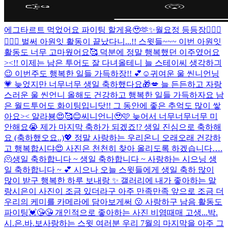
에그타르트 먹었어요 파이팅 할게용🥹🫶✨
월요정 등등장🧚🏻‍♀️
🧚🏻‍♀️ 벌써 아원잇 활동이 끝났다니...!! 스윗들~~~ 이번 아원잇
활동도 너무 고마웠어요🥰 덕분에 정말 행복했던 이주였어요
><!! 이제는 남은 투어도 잘 다녀올테니 늘 스테이씨 생각하긔
😉 이번주도 행복한 일들 가득하장!! 💕☺️
귀여운 울 씬니언닝
💗 늦었지만 너무너무 생일 축하했다요🎁💋 늘 든든하고 자랑
스러운 울 씬언니 올해도 건강하고 행복한 일들 가득하자요 남
은 월드투어도 화이팅입니닷!! 그 동안에 좋은 추억도 많이 쌓
아요>< 알라뵹😍🥰😊
씨니언니🥹🩷 늦어서 너무너무너무 미
안해요😭 제가 마지막 축하가 되겠죠!? 생일 진심으로 축하해
요 (축하했오요..)💖 정말 사랑하는 우리온니 오래오래 건강하
고 행복합시댜😍 사진은 천천히 찾아 올리도록 하겠습니다….
🫠
생일 축하합니다 ~ 생일 축하합니다 ~ 사랑하는 시으닝 생
일 축하합니다 ~ 💕 시으나 오늘 스윗들에게 생일 축하 많이
많이 받구 행복한 하루 보내랑 ✨ 갤러리에 내가 좋아하는 말
랑시은이 사진이 조금 있더라구 아주 만족만족 앞으로 조금 더
우리의 케미를 카메라에 담아보게써 😗 사랑하구 남음 활동도
파이팅💓😘😘 개인적으로 좋아하는 사진 비염때매 고생...
박.
시.은.바.보
사랑하는 스윗 여러분 우리 7월의 마지막을 아주 그