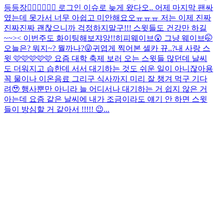
등등장🧚🏻‍♀️🧚🏻‍♀️ 로그인 이슈로 늦게 왔다오.. 어제 마지막 팬싸
였는데 못가서 너무 아쉽고 미안해요오ㅠㅠㅠ 저는 이제 진짜
진짜진짜 괜찮으니까 걱정하지말구!!! 스윗들도 건강만 하길
~~>< 이번주도 화이팅해보쟈앙!!
히피웨이브😲 그냥 웨이브🤭
오늘은? 뭐지~? 뭘까나?😜
귀엽게 찍어본 셀카 뀨..?
내 사랑 스
윗 🩷🩷🩷🩷🩷 요즘 대학 축제 보러 오는 스윗들 많던데 날씨
도 더워지고 습한데 서서 대기하는 것도 쉬운 일이 아니잖아용
꼭 물이나 이온음료 그리구 식사까지 미리 잘 챙겨 먹구 기다
려🥹 행사뿐만 아니라 늘 어디서나 대기하는 거 쉽지 않은 거
아는데 요즘 같은 날씨에 내가 조금이라도 얘기 안 하면 스윗
들이 방심할 거 같아서 !!!!! 😉...