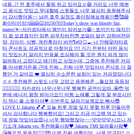
네용..?? 전 호주에서 힐링 하고 있어요☺️😆 거리도 너무 예쁘
고 음식도 맛있고 무대할때 스윗들도 너무 열심히 응원해주셔
서 감사했어용>< 남은 호주 일정도 화이팅해보께용!!!😎🥰😆
화이티이잉!!
🤗🤗
😝
20250703
Today’s show was bloody fun,
mates!👊
<자카르타에서 잼민이 되어보기😁> 토끼인지 돼지인
지 잘 모르겠지만 암튼 파우치버전👝 코알라 닮은 강쥐버전🐶
양, 강아지, 식빵, 계란후라이 버전🐑🐶🍞🍳 나 안해😤
자타르
타 콘서트도 성공적으로 마쳤어요 !!!! 가기 전부터 어떤 음식
이 맛있는지 알러지 반응을 조심해야 할 것은 뭔지 되게 많이
알려줘서 고맙다고 얘기하고 싶었는데, 그중에 추천해준 커피
를 마셔봤거든용 근데 진짜 .. 진짜 너무 맛있어서 콘서트 더 잘
했던 거 같아요 ❤️ 열심히 수소문한 보람이 있는 커피였답니다
ㅎㅎ 추천해준 스윗도 너무 고맙고 응원해준 ...
월요정 등등장
🧚🏻‍♀️🧚🏻‍♀️ 자카르타 너무너무너무 행복한 공연이요따..🤩🥹 덕
분에 에너지 왕창 받아가요!!! 어쩜 노래를 그렇게 잘 부르시던
지 역시 울 스윗이야💗 이번주도 달려가보께요오 빠샤😎
LOVE U Jakarta 💕💕 오늘 하루 정말 잊지 못할 하루 만들어주
셔서 감사합니다 행복했어요! 그리고 지금 미고랭 먹고 있는
데 정말 맛있어요😍
나 너무 행땅했잖아~~~🩷🩷🩷🩷
시으니 자
기소개 Jakarta ver. 추천해줄사람🖤 Jakarta TMI 알려줄사람🖤
😘
월요정 등등장🧚🏻‍♀️💌 이제 진짜 여름이당.. 너무 덥구만!! 스