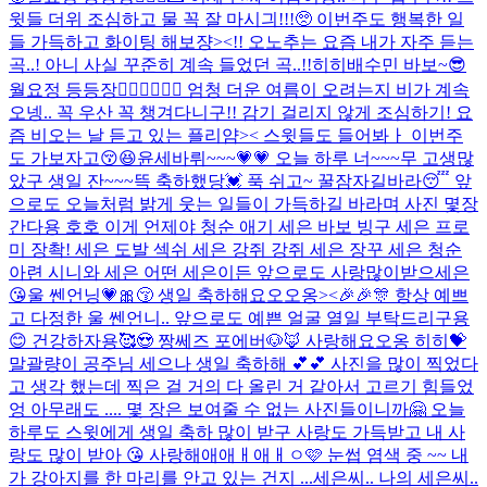
윗들 더위 조심하고 물 꼭 잘 마시긔!!!🥺 이번주도 행복한 일
들 가득하고 화이팅 해보쟝><!! 오노추는 요즘 내가 자주 듣는
곡..! 아니 사실 꾸준히 계속 들었던 곡..!!히히
배수민 바보
~😎
월요정 등등장🧚🏻‍♀️🧚🏻‍♀️ 엄청 더운 여름이 오려는지 비가 계속
오넹.. 꼭 우산 꼭 챙겨다니구!! 감기 걸리지 않게 조심하기! 요
즘 비오는 날 듣고 있는 플리얌>< 스윗들도 들어봐ㅏ 이번주
도 가보자고😚😆
윤세바뤼~~~💗💗 오늘 하루 너~~~무 고생많
았구 생일 잔~~~뜩 축하했당💓 푹 쉬고~ 꿀잠자길바라😴 앞
으로도 오늘처럼 밝게 웃는 일들이 가득하길 바라며 사진 몇장
간다용 호호 이게 언제야 청순 애기 세은 바보 빙구 세은 프로
미 장촥! 세은 도발 섹쉬 세은 강쥐 강쥐 세은 장꾸 세은 청순
아련 시니와 세은 어떤 세은이든 앞으로도 사랑많이받으세은
😘
울 쎈언닝💗🎀😚 생일 축하해요오오옹><🎉🎉🎊 항상 예쁘
고 다정한 울 쎈언니.. 앞으로도 예쁜 얼굴 열일 부탁드리구용
😊 건강하자용🥰😍 짱쎄즈 포에버🐶🦊 사랑해요오옹 히히💝
말괄량이 공주님 세으나 생일 축하해 💕💕 사진을 많이 찍었다
고 생각 했는데 찍은 걸 거의 다 올린 거 같아서 고르기 힘들었
엉 아무래도 .... 몇 장은 보여줄 수 없는 사진들이니까🤗 오늘
하루도 스윗에게 생일 축하 많이 받구 사랑도 가득받고 내 사
랑도 많이 받아 😘 사랑해애애ㅐ애ㅐㅇ🩷 눈썹 염색 중 ~~ 내
가 강아지를 한 마리를 안고 있는 건지 ...
세은씨.. 나의 세은씨..