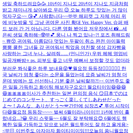
생일 축하드려요🥳🥳 10년이 지나도 20년이 지나도 지금처럼
밝고 재미나게 살아봐요 우리 😉 오늘 하루도 맛있는 거 많이
먹자구요~~ 😘💕 사랑합니다~~🫶🫶 해피캣 그 자체 머리 위
에 비눗방울 🫧 그냥 귀여운 사진 확대 Ver. Happy Ver. 슈퍼 배
드 보러 간 거 아닙니다. 다른 영화 봤어요 저우장에서 📸...
세
은씨 생일 축하해~🤓🫶💕 웅니 나 찍고 있나~?! 포즈 취해드림
~ 쀼😚 귀여워. 아름답다 멋있는 두팔이 취소 완전 아이돌력
뿜뿜 쿨한 그녀들 걍 귀여워서 찍었음 여친짤 생성 감자빵을
사랑하는 그녀 누나.. 살려줘….. (언니인가) 우쒸 헤헤 영업비
밀공개빠밤⭐️ ps. 피부도 좋고 너무 예뻐서 보정할 것도 없더라
부러운 쫘식
좋은 하루 보내용😜💗
월요정 등등장🧚🏻‍♀️🧚🏻‍♀️ 한
국 날씨가 엄청 좋다는 소문을 들었는데 요즘 날씨가 엄청 더
운데 밤에는 또 선선하니 기분 좋은 날씨랄까?!>< 이번주도 좋
은 일들 가득하고 화이팅 해보자구요오!! 월요티이잉😆😆😆
😆🎀🎀🎀🎀
이사가 추천하는 일본 편의점 음식 😏
日本でのは
じめてのコンサート、すっごく楽しくてしあわせだった
よ〜！みんな、ありがとう〜🪽
간만에 심장즈💕 투어 시작이
다😆
월요정 등등장~~~~ 벌써 6월이라니이이!!! 1년에 반이 흘
렀네요...?😀 우리 스윗들~~ 6월도 잘 부탁해요😊 6월에도 행
복한 일들 가득하고 앞으로 남은 월드투어도 잘 하고 올게용>
<🫶🏻 이번주도 아자아자 화이티이이잉!!!
오늘의 쑴니
월요정