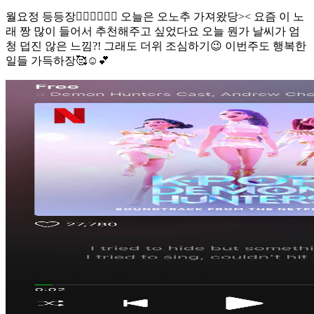
월요정 등등장🧚🏻‍♀️🧚🏻‍♀️ 오늘은 오노추 가져왔당>< 요즘 이 노
래 짱 많이 들어서 추천해주고 싶었다요 오늘 뭔가 날씨가 엄
청 덥진 않은 느낌?! 그래도 더위 조심하기😉 이번주도 행복한
일들 가득하장🥰☺️💕