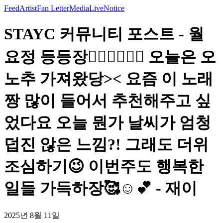
Feed
Artist
Fan Letter
Media
Live
Notice
STAYC 커뮤니티 포스트 - 월
요정 등등장🧚🏻‍♀️🧚🏻‍♀️ 오늘은 오
노추 가져왔당>< 요즘 이 노래
짱 많이 들어서 추천해주고 싶
었다요 오늘 뭔가 날씨가 엄청
덥진 않은 느낌?! 그래도 더위
조심하기😉 이번주도 행복한
일들 가득하장🥰☺️💕 - 재이
2025년 8월 11일