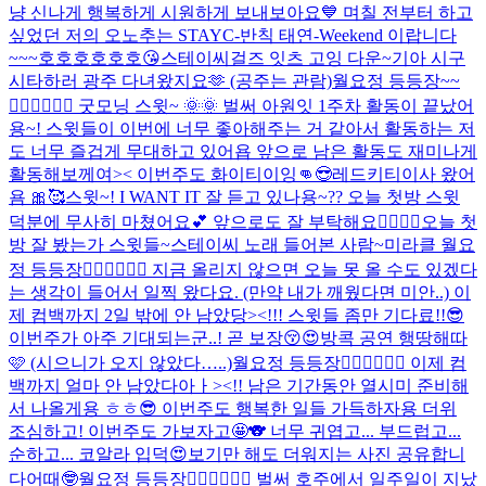
냥 신나게 행복하게 시원하게 보내보아요💙 며칠 전부터 하고
싶었던 저의 오노추는 STAYC-반칙 태연-Weekend 이랍니다
~~~호호호호호호😘
스테이씨걸즈 잇츠 고잉 다운~
기아 시구
시타하러 광주 다녀왔지요🫶 (공주는 관람)
월요정 등등장~~
🧚🏻‍♀️🧚🏻‍♀️ 굿모닝 스윗~ 🌞🌞 벌써 아원잇 1주차 활동이 끝났어
용~! 스윗들이 이번에 너무 좋아해주는 거 같아서 활동하는 저
도 너무 즐겁게 무대하고 있어욥 앞으로 남은 활동도 재미나게
활동해보께여>< 이번주도 화이티이잉👊😎
레드키티이사 왔어
욤 🎀🥰
스윗~! I WANT IT 잘 듣고 있나용~?? 오늘 첫방 스윗
덕분에 무사히 마쳤어요💕 앞으로도 잘 부탁해요❤️‍🔥❤️‍🔥
오늘 첫
방 잘 봤는가 스윗들~
스테이씨 노래 들어본 사람~
미라클 월요
정 등등장🧚🏻‍♀️🧚🏻‍♀️ 지금 올리지 않으면 오늘 못 올 수도 있겠다
는 생각이 들어서 일찍 왔다요. (만약 내가 깨웠다면 미안..) 이
제 컴백까지 2일 밖에 안 남았당><!!! 스윗들 좀만 기다료!!😎
이번주가 아주 기대되는군..! 곧 보장😚😍
방콕 공연 행땅해따
🩷 (시으니가 오지 않았다…..)
월요정 등등장🧚🏻‍♀️🧚🏻‍♀️ 이제 컴
백까지 얼마 안 남았다아ㅏ><!! 남은 기간동안 열시미 준비해
서 나올게용 ㅎㅎ😎 이번주도 행복한 일들 가득하자용 더위
조심하고! 이번주도 가보자고🤩🐨 너무 귀엽고... 부드럽고...
순하고... 코알라 입덕😍
보기만 해도 더워지는 사진 공유합니
다
어때🤓
월요정 등등장🧚🏻‍♀️🧚🏻‍♀️ 벌써 호주에서 일주일이 지났