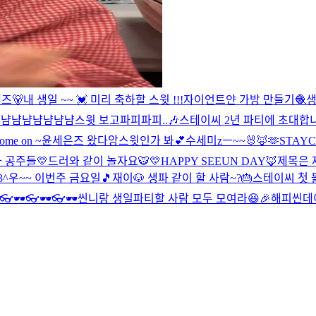
즈🐻
내 생일 ~~ 💓 미리 축하할 스윗 !!!
자이언트얀 가방 만들기🧶
생
송
냠냠냠냠
냠냠냠
스윗 보고파피파피..🎶
스테이씨 2년 파티에 초대합
e on ~
윤세은즈 왔다앙
스윗인가 봐💕
수세미zㅡ~~🐰🦊🫶
STAYC 
 공주들💛
드러와 같이 놀자요🐯
💛HAPPY SEEUN DAY🦊
제목은 제
3^
우~~ 이번주 금요일🎵
재이🐶 생파 같이 할 사람~?🎂
스테이씨 첫 
👓🕶👓🕶👓🕶
씬니랑 생일파티할 사람 모두 모여라😆🎉
해피씬데이