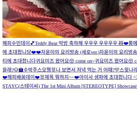
해피수민데이💕
Teddy Bear 막방 축하해 우우우 우우우우 🧸❤️
룸메
에 초대합니당❤️❤️
자윤이의 요리방송 (세로ver.)
자윤이의 요리방
티에 초대합니다
귀요미즈 왔어요😚 come on~
귀요미즈 왔어요😚 com
을래?🐶🏫
수박주스
모행🐰
나 보면서 저녁 먹는 거 어때?
💛스윗나라
❤️
해피배쑴데이❤️🐰
제목 뭐하지~~❤️
아이사 생파에 초대합니다 ^
STAYC(스테이씨) The 1st Mini Album [STEREOTYPE] Showcase