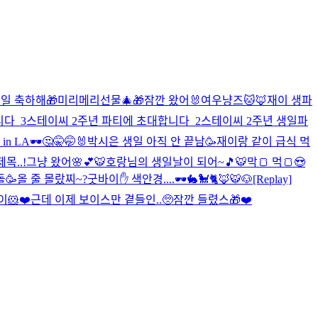
일 축하해🎁
미리메리선물🎄🎁
잠깐 왔어🐰
여우냥즈🐱🦊
재이 생파
니다_3
스테이씨 2주년 파티에 초대합니다_2
스테이씨 2주년 생일파
in LA🕶
🤔🤫🤭🐰
박시은 생일 아직 안 끝남🥳
재이랑 같이 급식 먹
목..!
그냥 왔어🌸💕
🐯호랑님의 생일날이 되어~🎵🐯
막🍞 먹🍞😍
돌🥳
올 줄 몰랐찌~?
굿바이✋ 색안경....🕶🐇🐩🐈🦊🐯🐶
[Replay]
🐹❤️근데 이제 보이스만 곁들인..🥺
잠깐 들렸스🎁❤️