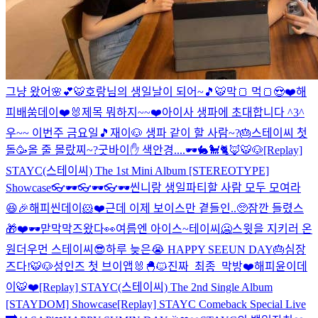
그냥 왔어🌸💕
🐯호랑님의 생일날이 되어~🎵🐯
막🍞 먹🍞😍❤️
해
피배쑴데이❤️🐰
제목 뭐하지~~❤️
아이사 생파에 초대합니다 ^3^
우~~ 이번주 금요일🎵
재이🐶 생파 같이 할 사람~?🎂
스테이씨 첫
돌🥳
올 줄 몰랐찌~?
굿바이✋ 색안경....🕶🐇🐩🐈🦊🐯🐶
[Replay]
STAYC(스테이씨) The 1st Mini Album [STEREOTYPE]
Showcase
👓🕶👓🕶👓🕶
씬니랑 생일파티할 사람 모두 모여라
😆🎉
해피씬데이🐹❤️근데 이제 보이스만 곁들인..🥺
잠깐 들렸스
🎁❤️
🕶맏막막즈왔다👀
여름엔 아이스~테이씨🥶
스윗을 지키러 온
원더우먼 스테이씨😎
하루 늦은😭 HAPPY SEEUN DAY🎂
심장
즈다!🐯🐶
성인즈 첫 브이앱🐰🐣🐱
진짜_최종_막방
❤️해피윤이데
이🐯❤️
[Replay] STAYC(스테이씨) The 2nd Single Album
[STAYDOM] Showcase
[Replay] STAYC Comeback Special Live