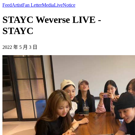
Feed
Artist
Fan Letter
Media
Live
Notice
STAYC Weverse LIVE -
STAYC
2022 年 5 月 3 日