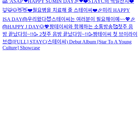
🔜 'ASAP'
❤HAPPY SUMIN DAY🎉❤
❤️STAYC의 백일잔치❤️
🦊🐯🐶👋👋
❤️월요병을 치료해 줄 스테이씨❤️
🎉미리 HAPPY
ISA DAY🎂
우리왔다😈
스테이씨는 여러분이 필요해이예~~💖
🎉
🎂HAPPY J DAY🐶💖
짱테이씨와 함께하는 소통방송🥰
첫주 음
방 끝났다잉~!!🥳 2
첫주 음방 끝났다잉~!!🥳
짱테이씨 첫 브이라이
브😍
[FULL] STAYC(스테이씨) Debut Album [Star To A Young
Culture] Showcase