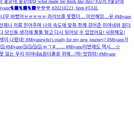
🌻참 꽃같네 꽃같네🌻 what made me think like this? #꼬리 #꽃같네
Miyane
🐈‍⬛🐈‍⬛🐈‍⬛🌹🌹🌹 #20210223_6pm #TAIL
너무 바빴어ㅠㅠㅠㅠㅠ 라이브를 못했더.... 미안해잉....뀨 #Miyane
언제나 저를 믿어주며 나의 속도에 맞춰 함께 걸어준 미야네와 원더
다 당신들 생각에 툴툴 털고 다시 일어날 수 있었어요! 사랑해요!
이 나왔네! #Miyane
who's ready for my new journey? #Miyane
가
 #Miyane
🤔🤔🤔🤔 ㅂㄱㅍ....... #Miyane
이번에도 역시....☆
못 잃는 우리 미야네&원더풀을 위해...!
꺄! 맛업떠! #Miyane