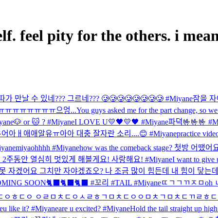
feel pity for the others. i mea
 만날 수 있네??? 그르네??? 🥲🥲🥲🥲🥲🥲🥲🥲 #Miyane
잠을 자
ㅠㅠㅠㅠㅠㅠㅠㅠ으엉...
You guys asked me for the part change, so we
ane
🐶 or 🐱 ? #Miyane
I LOVE U💛🖤💛🖤 #Miyane
파뎍
🤟🤟🤟 #M
애알유ㅠ아아 대충 잘자란 소리....😊 #Miyane
practice vid
ane
miyaohhhh #Miyane
how was the comeback stage? 첫방 어땠어
주동안 열심히 멋있게 해볼게요! 사랑해요! #Miyane
I want to give
 못 자겠어요 그치만 자야겠죠오? 나 조금 많이 힘든데 내 힘이 닿는
NG SOON🐈‍⬛🐈‍⬛🐈‍⬛ #꼬리 #TAIL #Miyane
ㄸㄱㄱㄲㅈㅁoh
ㅇㅎㄷㅇ ㅇㄹㅁㅊㄷㅇㅅㄹㅎㄱㅁㅊㄷㅇㅇㅁㅊㄱㅁㅊㄷㄲㄹㅎㄷㅇㅎ
e
u like it? #Miyane
are u excited? #Miyane
Hold the tail straight 