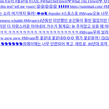
223_6pm #꼬리 #꽃같네 #TAIL #WhatTheFlower
🌹What The Flower🌹 
his test? tell me yours! 😝😝😝😝😝 ⬇️⬇️⬇️⬇️⬇️ https://sunmitail.com/ #
 여기까지 들려! 👁️👄🐈 #spoiler #스포스포 #Miyane
오늘 너무 
e
guess whattttt #Miyane
14년동안 미안했던 순간들이 훨씬 많았지만 
지만 더 자랑스러운 미야네의 가수가 될게요! 늘 주저앉고 싶을 때 마
ㅋ ㅋㅋㅋㅋㅋㅋㅋㅋ ㅋㅋㅋㅋㅋㅋㅋㅋㅋㅋㅋ #Miyane
우와 보라색
ww aww aww #Miyane
참 꽃같네 꽃같네🌻🌻🌻 뭐가 꽃같을까? 🤔🤔🤔
🐕🐕🐕🐕🐕🐕
음메
이제는 너무 단련되어 복고, 레트로, 80년대 음악 