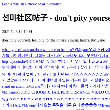
Feed
Artist
Fan Letter
Media
Live
Notice
선미社区帖子 - don't pity yourself. 
2021 年 3 月 19 日
don't pity yourself. feel pity for the others. i mean, haters. #Miyane
what type of woman do u want me to be next? #Miyane
우리 조금 이따가
계를 뛰어넘어보자! 너희도 나도! #Miyane
나도 꼬리 못보내겠어ㅠ
https://youtu.be/QOOHMZhN_2o
막방주라 너무 아쉽다🥲🥲🥲 #Miy
우헤에에에어아엉아아아아앙 어허어어ㅜ우라ㅏ핳하ㅏ아앙 메에우어아ㅐ애
와 미야네덕에 벌써 뮤비 천만!!!!! 힘난드아앙☺☺☺☺☺☺☺ #Miy
지 않았는데 잠시나마 미야네랑 같이 있는 기분이 들어서 설렜어요. 2
stand up again. #Miyane
곧 나가야 하는데 마음이 들썩 거려서 잠을
#Miyane
STUDIO CHOOM X TAIL PERFORMANCE VIDEO COMI
Wfi ㅇㄹㅁㅊㄷㅇㅅㄹㅎㄱㅁㅊㄷㅇㅇㅁㅊㄱㅁㅊㄷㅁㄹㅎㄷㅇㅎㄷ
꼬리 #TAIL #Miyane
티저 없는 주말은 너무 슬퍼 🥲🥲🥲🥲 #Miyan