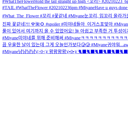
#WhatTheFlower
Hold the tail straight up high <꼬리> #20210
#TAIL #WhatTheFlower #202102236pm #Miyane
Have u guys done t
#What_The_Flower #꼬리 #꽃같네 #Miyane
눈꼬리, 입꼬리 올라가는 소리
진짜 꽃같네?!! 🌹🌺🌻 #spoiler #미야네들아_이거스포맞아 #Miyan
풀이 있어서 여기까지 올 수 있었어요! 늘 아쉽고 부족한 거 투성이
#Miyane
미야네를 위해 준비해써 #Miyane
ㅋㅋㅋㅋㅋㅋㅋㅋㅋㅋㅋㅋ
끔 우울한 날이 있는데 그게 오늘인가보다🥲🥲 #Miyane
귀야워...
a
#Miyane
냥냥냥냥\(>0<)/ 왕왕왕왕\(•0•)/ 🐈‍⬛🐈‍⬛🐈‍⬛🐈‍⬛🐈‍⬛🐈‍⬛ 