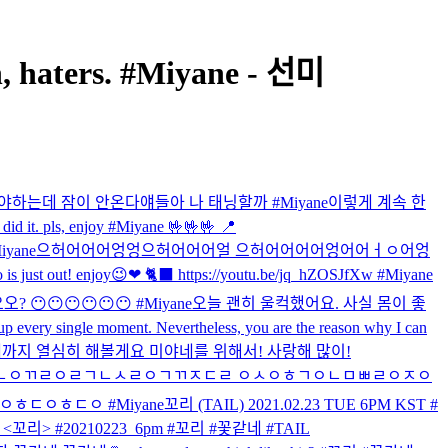
n, haters. #Miyane - 선미
야하는데 잠이 안온다
얘들아 나 태닝할까 #Miyane
이렇게 계속 한
 did it. pls, enjoy #Miyane 🤟🤟🤟 📍
iyane
으허어어어엉엉으허어어어얼 으허어어어어엉어어ㅓㅇ어엉
eo is just out! enjoy😉❤ 🐈‍⬛ https://youtu.be/jq_hZOSJfXw #Miyane
요오? 😶😶😶😶😶😶 #Miyane
오늘 괜히 울컥했어요. 사실 몸이 좋
 up every single moment. Nevertheless, you are the reason why I can
데까지 열심히 해볼게요 미야네를 위해서! 사랑해 많이!
 ㄴㅇㄲㄹㅇㄹㄱㄴㅅㄹㅇㄱㄲㅈㄷㄹ ㅇㅅㅇㅎㄱㅇㄴㅁㅃㄹㅇㅈㅇ
ㄷㅇㅎㄷㅇ #Miyane
꼬리 (TAIL) 2021.02.23 TUE 6PM KST #
up high <꼬리> #20210223_6pm #꼬리 #꽃같네 #TAIL