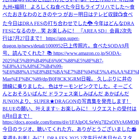
九州•福岡！ よろしくね
食べた
今日もライブリハでした〜
食
べた
おきなわのときのやつ がおー
明日はテレビ収録📺
食べ
た
今日はDRA FESの打ち合わせでした🐉 今年はどんなDRA
FESになるのか…笑 お楽しみに！ 『AREA SD』会員2次先
行は7月27日まで！ https://app.super-
dragon.jp/news/detail/1000952
已上传照片。
食べた
SODA9月
号、読んでくれた？📚 https://www.amazon.co.jp/SODA-
2025%E5%B9%B49%E6%9C%88%E5%8F%B7-
%E8%A1%A8%E7%B4%99-
%E6%B8%A1%E8%BE%BA%E7%BF%94%E5%A4%AA%EF%B
Man%EF%BC%89/dp/B0F8CK3GRM
日報。 久しぶりに井の
頭線に乗りました。 色はサーモンピンクでした。
そーごく
んとおそろいぱんだ ドラフェス楽しみぱんだ あかぱんだ
JUNONより、SUPER★DRAGONの写真集を発売します！
BLUEの願い、叶えます✨ お楽しみに！ リクエストの受付は
8月8日まで！
https://docs.google.com/forms/d/e/1FAIpQLSeWq7lI2xOlVrA6M
今日のラジオ、聴いてくれた方、ありがとうございました📻
来週もお楽しみに！
DRA FES 2025 2次先行が本日からスタ