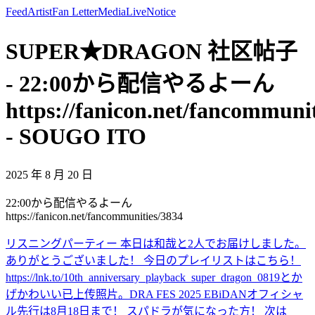
Feed
Artist
Fan Letter
Media
Live
Notice
SUPER★DRAGON 社区帖子
- 22:00から配信やるよーん
https://fanicon.net/fancommuni
- SOUGO ITO
2025 年 8 月 20 日
22:00から配信やるよーん
https://fanicon.net/fancommunities/3834
リスニングパーティー 本日は和哉と2人でお届けしました。
ありがとうございました！ 今日のプレイリストはこちら！
https://lnk.to/10th_anniversary_playback_super_dragon_0819
とか
げかわいい
已上传照片。
DRA FES 2025 EBiDANオフィシャ
ル先行は8月18日まで！ スパドラが気になった方！ 次は