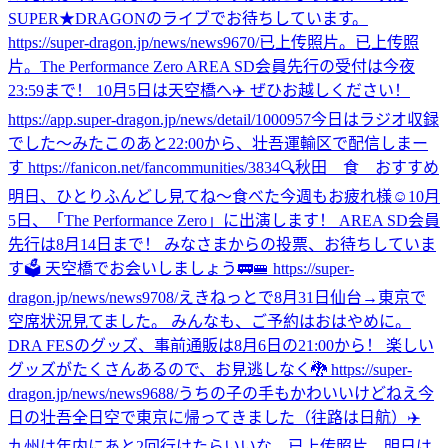
SUPER★DRAGONのライブでお待ちしています。
https://super-dragon.jp/news/news9670/
已上传照片。
已上传照
片。
The Performance Zero AREA SD会員先行の受付は今夜
23:59まで！ 10月5日は天空橋へ✈️ ぜひお越しください！
https://app.super-dragon.jp/news/detail/1000957
今日はラジオ収録
でした〜
みた
このあと22:00から、壮吾運輸区で配信しまー
す https://fanicon.net/fancommunities/3834
🔍秋田 食 おすすめ
明日、ひとりふんどし見てね〜
食べた
今週もお疲れ様☺️
10月
5日、「The Performance Zero」に出演します！ AREA SD会員
先行は8月14日まで！ みなさまからの投票、お待ちしていま
す🗳️ 天空橋でお会いしましょう🚃🚝 https://super-
dragon.jp/news/news9708/
えきねっとで8月31日仙台→東京で
空席状況見てました。 みんなも、ご予約はおはやめに。
DRA FESのグッズ、事前通販は8月6日の21:00から！ 楽しい
グッズがたくさんあるので、お見逃しなく🐉 https://super-
dragon.jp/news/news9688/
うちの子の手もかわいいけどねえ
今
日の壮吾
全日空で東京に帰ってきました（往路は日航）✈️
九州は年内にあと2回行けたらいいな。
已上传照片。
明日は