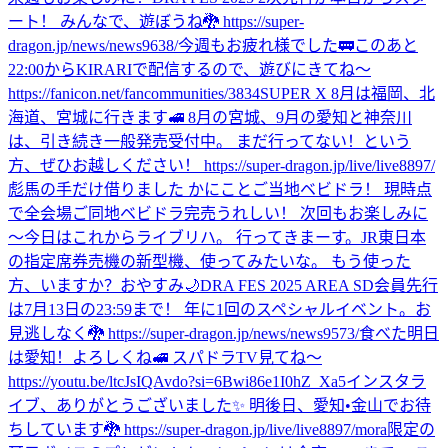
ート！ みんなで、遊ぼうね🐉 https://super-
dragon.jp/news/news9638/
今週もお疲れ様でした🚃
このあと
22:00からKIRARIで配信するので、遊びにきてね〜
https://fanicon.net/fancommunities/3834
SUPER X 8月は福岡、北
海道、宮城に行きます🚅 8月の宮城、9月の愛知と神奈川
は、引き続き一般発売受付中。 まだ行ってない！という
方、ぜひお越しください！ https://super-dragon.jp/live/live8897/
彪馬の手だけ借りました かにことご当地ベビドラ！ 現時点
で全会場ご同地ベビドラ完売うれしい！ 次回もお楽しみに
〜
今日はこれからライブリハ。 行ってきまーす。
JR東日本
の指定席券売機の新型機、使ってみたいな。 もう使った
方、いますか？
おやすみ🌙
DRA FES 2025 AREA SD会員先行
は7月13日の23:59まで！ 年に1回のスペシャルイベント。お
見逃しなく🐉 https://super-dragon.jp/news/news9573/
食べた
明日
は愛知！よろしくね🚅 スパドラTV見てね〜
https://youtu.be/ltcJsIQAvdo?si=6Bwi86e1I0hZ_Xa5
インスタラ
イブ、ありがとうございました✨ 明後日、愛知•金山でお待
ちしています🐉 https://super-dragon.jp/live/live8897/
mora限定の