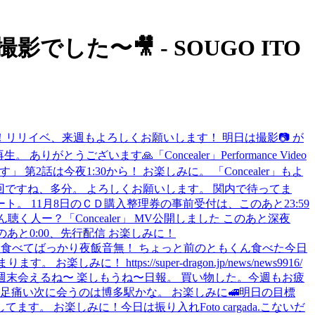
Dの撮影でした〜🎥 - SOUGO ITO
！
リリイベ、来週もよろしくお願いします！ 明日は撮影📷 が
再生。 ありがとうございます🙏
「Concealer」Performance Video
 第2話は今夜1:30から！ お楽しみに。 「Concealer」もよ
伊藤壮吾、最終回ですね、多分。 よろしくお願いします。 関内で待ってま
タート。 11月8日のＣＤ購入整理券の事前受付は、このあと23:59
くさん聴く人ー？
「Concealer」 MV公開しました このあと深夜
aler」 このあと0:00、先行配信 お楽しみに！
！
食べてばっかり
夜飯
音無！ ちょっと前のともくん
食べた
今日
お楽しみに！ https://super-dragon.jp/news/news9916/
週末会えるね〜 楽しもうね〜
日報。 買い物した。
今週もお疲
足痛い
次に会うのは博多駅かな。 お楽しみに🚅
明日の目標
してます。 お楽しみに！
今日は振り入れ
Foto cargada.
こないだ