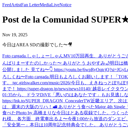
Feed
Artist
Fan Letter
Media
Live
Notice
Post de la Comunidad S
Nov 19, 2025
今日はAREA SDの撮影でした〜🎥
Foto cargada.
しゃしょーしゃん
MV10万回再生、ありがとうご
んばりまーす
たのしかった〜 ありがとう おやすみ🌙
明日は橋
公開しました 見てね〜👇 https://youtu.be/6wpRyOqtcjQ?si=JGyL
ろしくね〜
Foto cargada.
明日もよろしくお願いします！
「TOK
す。 tgc.girlswalker.com/music/2026/
今日も、えきねっとぽちぽち
まで！ https://super-dragon.jp/news/news10140/ 越
01:35から、ドラマDiVE「悪いのはあなたです」もお見逃しなく！ https:/
https://lnk.to/SUPER_DRAGON_ConcealerTW
近畿エリア、次は
は、週末の大阪のリハ！
🚅 ありがとう
食べた
Major 4th S
食べた
Photo by 高橋まりな
今日はとある収録でした。
つくっ
れ様。 各方面、終電車出るよ〜
今夜1:00から放送のダンエ
「安全第一」
本日は10周年記念特典会でした。 ありがとうご