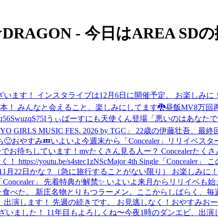
UPER★DRAGON - 今日はAREA S
ざいます！ インスタライブは12月6日に開催予定。 お楽しみに
本！ みんなと会えること、楽しみにしてます🐉
昼飯
MV8万回
q56SwuzqS75I
うぃばーすにも天使くん登場
「悪いのはあなたです」
YO GIRLS MUSIC FES. 2026 by TGC」 22歳の
🙂
おやすみ💤
いよいよ今週末から「Concealer」リリイベス
谷レイクタウンでお待ちしています！
mvたくさん見る人ー？ Concealerた
/youtu.be/s4stec1zNSc
Major 4th Single「Conce
11月22日かな？（急に旅行することがない限り） お楽しみに
ingle「Concealer」 先着特典が解禁✨ いよいよ来月からリリイベも始まります。 
た
食べた。 新庄名物とりもつラーメン。
ここからしばらく、毎
ビ、出演します！ 先週の続きです。 お見逃しなく！
おやすみ
おー
ざいました！ 11年目もよろしくね〜
今夜1時のダンエビ、出演