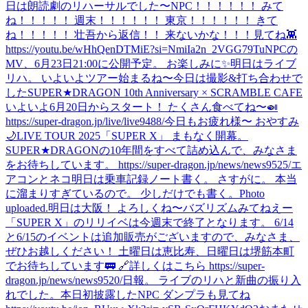
日は朗読劇のリハーサルでした〜
NPC！！！！！！ みて
ね！！！！！ 週末！！！！！！ 東京！！！！！！ きて
ね！！！！！ 壮吾から返信！！ 来ないかな！！！
見てね👾
https://youtu.be/wHhQenDTMiE?si=NmiIa2n_2VGG79Tu
NPCの
MV、6月23日21:00に公開予定。 お楽しみに✨
明日はライブ
リハ。 いよいよツアー始まるね〜
今日は撮影&打ち合わせで
した
SUPER★DRAGON 10th Anniversary × SCRAMBLE CAFE
いよいよ6月20日からスタート！ たくさん食べてね〜🍛
https://super-dragon.jp/live/live9488/
今日もお疲れ様〜 おやすみ
🌙
LIVE TOUR 2025「SUPER X」 まもなく開幕。
SUPER★DRAGONの10年間をすべて詰め込んで、みなさま
をお待ちしています。 https://super-dragon.jp/news/news9525/
エ
アコンとネコ
明日は乗車記録ノート書く。 さすがに。 本当
に溜まりすぎているので。 少しだけでも書く。
Photo
uploaded.
明日は大阪！ よろしくね〜
バズリズムみてねえー
「SUPER X」のリリイベは今週末で終了となります。 6/14
と6/15のイベントは追加販売がございますので、みなさま、
ぜひお越しください！ 土曜日は恵比寿、日曜日は堺筋本町
でお待ちしています🚃 🔗詳しくはこちら https://super-
dragon.jp/news/news9520/
日報。 ライブのリハと新曲の振り入
れでした。
本日初披露したNPC ダンプラも見てね