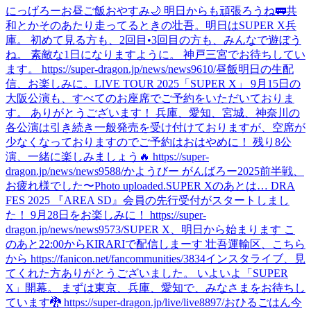
にっげろー
お昼ご飯
おやすみ🌙 明日からも頑張ろうね🚃
共
和とかそのあたり走ってるときの壮吾。
明日はSUPER X兵
庫。 初めて見る方も、2回目•3回目の方も、みんなで遊ぼう
ね。 素敵な1日になりますように。 神戸三宮でお待ちしてい
ます。 https://super-dragon.jp/news/news9610/
昼飯
明日の生配
信、お楽しみに。
LIVE TOUR 2025「SUPER X」 9月15日の
大阪公演も、すべてのお座席でご予約をいただいておりま
す。 ありがとうございます！ 兵庫、愛知、宮城、神奈川の
各公演は引き続き一般発売を受け付けておりますが、空席が
少なくなっておりますのでご予約はおはやめに！ 残り8公
演、一緒に楽しみましょう🔥 https://super-
dragon.jp/news/news9588/
かようびー がんばろー
2025前半戦、
お疲れ様でした〜
Photo uploaded.
SUPER Xのあとは… DRA
FES 2025 『AREA SD』会員の先行受付がスタートしまし
た！ 9月28日をお楽しみに！ https://super-
dragon.jp/news/news9573/
SUPER X、明日から始まります こ
のあと22:00からKIRARIで配信しまーす 壮吾運輸区、こちら
から https://fanicon.net/fancommunities/3834
インスタライブ、見
てくれた方ありがとうございました。 いよいよ「SUPER
X」開幕。 まずは東京、兵庫、愛知で、みなさまをお待ちし
ています🐉 https://super-dragon.jp/live/live8897/
おひるごはん
今