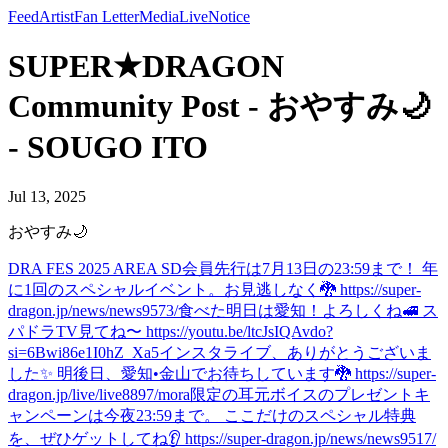
Feed
Artist
Fan Letter
Media
Live
Notice
SUPER★DRAGON
Community Post - おやすみ🌙
- SOUGO ITO
Jul 13, 2025
おやすみ🌙
DRA FES 2025 AREA SD会員先行は7月13日の23:59まで！ 年
に1回のスペシャルイベント。お見逃しなく🐉 https://super-
dragon.jp/news/news9573/
食べた
明日は愛知！よろしくね🚅 ス
パドラTV見てね〜 https://youtu.be/ltcJsIQAvdo?
si=6Bwi86e1I0hZ_Xa5
インスタライブ、ありがとうございま
した✨ 明後日、愛知•金山でお待ちしています🐉 https://super-
dragon.jp/live/live8897/
mora限定の耳元ボイスのプレゼントキ
ャンペーンは今夜23:59まで。 ここだけのスペシャル特典
を、ぜひゲットしてね👂 https://super-dragon.jp/news/news9517/