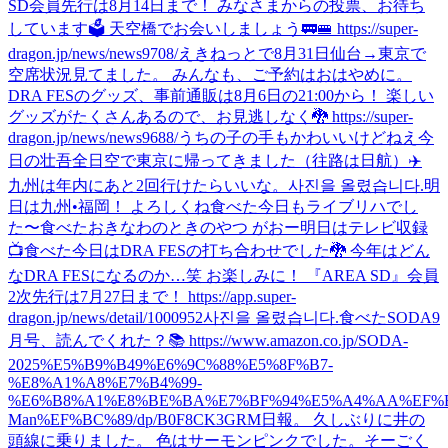
SD会員先行は8月14日まで！ みなさまからの投票、お待ち
しています🗳️ 天空橋でお会いしましょう🚃🚝 https://super-
dragon.jp/news/news9708/
えきねっとで8月31日仙台→東京で
空席状況見てました。 みんなも、ご予約はおはやめに。
DRA FESのグッズ、事前通販は8月6日の21:00から！ 楽しい
グッズがたくさんあるので、お見逃しなく🐉 https://super-
dragon.jp/news/news9688/
うちの子の手もかわいいけどねえ
今
日の壮吾
全日空で東京に帰ってきました（往路は日航）✈️
九州は年内にあと2回行けたらいいな。
사진을 올렸습니다.
明
日は九州•福岡！ よろしくね
食べた
今日もライブリハでし
た〜
食べた
おきなわのときのやつ がおー
明日はテレビ収録
📺
食べた
今日はDRA FESの打ち合わせでした🐉 今年はどん
なDRA FESになるのか…笑 お楽しみに！ 『AREA SD』会員
2次先行は7月27日まで！ https://app.super-
dragon.jp/news/detail/1000952
사진을 올렸습니다.
食べた
SODA9
月号、読んでくれた？📚 https://www.amazon.co.jp/SODA-
2025%E5%B9%B49%E6%9C%88%E5%8F%B7-
%E8%A1%A8%E7%B4%99-
%E6%B8%A1%E8%BE%BA%E7%BF%94%E5%A4%AA%EF%B
Man%EF%BC%89/dp/B0F8CK3GRM
日報。 久しぶりに井の
頭線に乗りました。 色はサーモンピンクでした。
そーごく