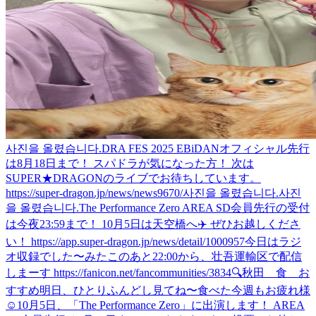
사진을 올렸습니다.
DRA FES 2025 EBiDANオフィシャル先行
は8月18日まで！ スパドラが気になった方！ 次は
SUPER★DRAGONのライブでお待ちしています。
https://super-dragon.jp/news/news9670/
사진을 올렸습니다.
사진
을 올렸습니다.
The Performance Zero AREA SD会員先行の受付
は今夜23:59まで！ 10月5日は天空橋へ✈️ ぜひお越しくださ
い！ https://app.super-dragon.jp/news/detail/1000957
今日はラジ
オ収録でした〜
みた
このあと22:00から、壮吾運輸区で配信
しまーす https://fanicon.net/fancommunities/3834
🔍秋田 食 お
すすめ
明日、ひとりふんどし見てね〜
食べた
今週もお疲れ様
☺️
10月5日、「The Performance Zero」に出演します！ AREA