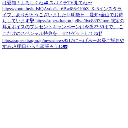
は愛知！よろしくね🚅 スパドラTV見てね〜
https://youtu.be/ltcJsIQAvdo?si=6Bwi86e1I0hZ_Xa5
インスタラ
イブ、ありがとうございました✨ 明後日、愛知•金山でお待
ちしています🐉 https://super-dragon.jp/live/live8897/
mora限定の
耳元ボイスのプレゼントキャンペーンは今夜23:59まで。 こ
こだけのスペシャル特典を、ぜひゲットしてね👂
https://super-dragon.jp/news/news9517/
にっげろー
お昼ご飯
おや
すみ🌙 明日からも頑張ろうね🚃