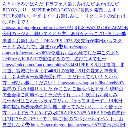
んとおそろいぱんだ ドラフェス楽しみぱんだ あかぱんだ
JUNONより、SUPER★DRAGONの写真集を発売します！
BLUEの願い、叶えます✨ お楽しみに！ リクエストの受付は
8月8日まで！
https://docs.google.com/forms/d/e/1FAIpQLSeWq7lI2xOlVrA6M
今日のラジオ、聴いてくれた方、ありがとうございました📻
来週もお楽しみに！
DRA FES 2025 2次先行が本日からスタ
ート！ みんなで、遊ぼうね🐉 https://super-
dragon.jp/news/news9638/
今週もお疲れ様でした🚃
このあと
22:00からKIRARIで配信するので、遊びにきてね〜
https://fanicon.net/fancommunities/3834
SUPER X 8月は福岡、北
海道、宮城に行きます🚅 8月の宮城、9月の愛知と神奈川
は、引き続き一般発売受付中。 まだ行ってない！という
方、ぜひお越しください！ https://super-dragon.jp/live/live8897/
彪馬の手だけ借りました かにことご当地ベビドラ！ 現時点
で全会場ご同地ベビドラ完売うれしい！ 次回もお楽しみ
に〜
今日はこれからライブリハ。 行ってきまーす。
JR東日
本の指定席券売機の新型機、使ってみたいな。 もう使った
方、いますか？
おやすみ🌙
DRA FES 2025 AREA SD会員先行
は7月13日の23:59まで！ 年に1回のスペシャルイベント。お
見逃しなく🐉 https://super-dragon.jp/news/news9573/
食べた
明日