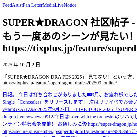
Feed
Artist
Fan Letter
Media
Live
Notice
SUPER★DRAGON 社区帖子 -
もう一度あのシーンが見たい！
https://tixplus.jp/feature/sup
2025 年 10 月 2 日
「SUPER★DRAGON DRA FES 2025」 見てない！
https://tixplus.jp/feature/superdragon_drafes202509_online/
日報。 今日は打ち合わせがありました🚃
9月、お疲れ様でし
Single「Concealer」をリリースします！ 次はリリイベでお会いしましょう
v=hmGxAiTZ9so
2025年9月27日。 LIVE TOUR 2025「S
dragon.jp/news/news9912/
今日はLove with the orchestraのリハ
ンライン特典会を開催！ お楽しみに🐉 https://super-dragon.jp/news
https://secure.plusmember.jp/superdragon/1/questionnaire/98/68aff/
この