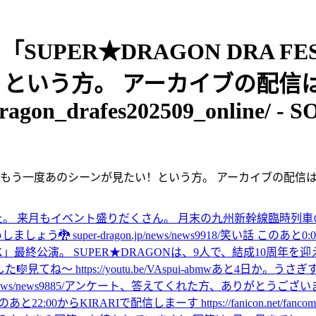
 「SUPER★DRAGON DRA 
という方。 アーカイブの配信は
erdragon_drafes202509_online/ -
という方、もう一度あのシーンが見たい！という方。 アーカイブの配信は
た。 来月もイベント盛りだくさん。 月末の九州新幹線臨時列車
 super-dragon.jp/news/news9918/
笑い話 このあと0:00にM
UPER X」最終公演。 SUPER★DRAGONは、9人で、結成10周年を迎
でした🎼
見てね〜 https://youtu.be/VAspui-abmw
あと4日か。
うさぎ
/news9885/
アンケート、答えてくれた方、ありがとうございまし
あと22:00からKIRARIで配信しまーす https://fanicon.net/fancommu