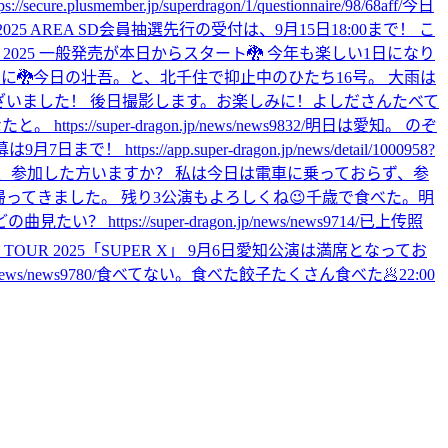
r.jp/superdragon/1/questionnaire/98/68aff/
今日
Night Autumn 2025 AREA SD会員抽選先行の受付は、9月15日18:00まで！ こ
ES 2025 一般発売が本日からスタート🐉 今年も楽しい1日になり
に🐉
今日の壮吾。と、北千住で抑止中のひたち16号。 大雨は
ありがとうございました！ 後日撮影します。お楽しみに！
よしださんたべて
/super-dragon.jp/news/news9832/
明日は愛知。 のぞ
//app.super-dragon.jp/news/detail/1000958?
、参加した方いますか？ 私は今日は電車に乗っておらず、参
帰ってきました。 残り3公演もよろしくね😉
千歳で食べた。
明
の曲見たい？ https://super-dragon.jp/news/news9714/
已上传照
E TOUR 2025「SUPER X」 9月6日愛知公演は満席となってお
news9780/
食べてない。
食べた
餃子たくさん食べた🥟
22:00