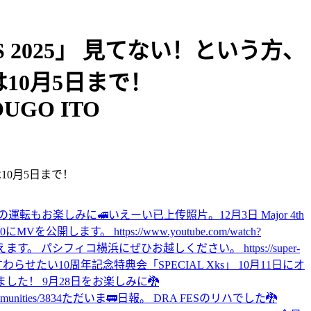
FES 2025」 見てない！という方、
10月5日まで！
 SOUGO ITO
10月5日まで！
の運転もお楽しみに🚅
いえーい
已上传照片。
12月3日 Major 4th
Vを公開します。 https://www.youtube.com/watch?
えます。 パシフィコ横浜にぜひお越しください。 https://super-
すわらせたい
10周年記念特典会「SPECIAL Xks」 10月11日にオ
た！ 9月28日をお楽しみに🐉
nities/3834
ただいま🚃
日報。 DRA FESのリハでした🐉