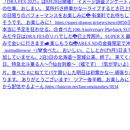
「DRA FES 2025」は9月28日開催！ イメージ調査アンケート みなさまの回答、お
の仕事、おしまい。 某所行き終車かな〜
ライブするとき
已上
の日限りのパフォーマンスをお楽しみに🐉 有楽町でお待ちしています。 https://
そうです。 お楽しみに！ https://super-dragon.jp/news/news9850/
本当に予定を狂わせる。😢
食べた
10th Anniversary
みた
今日はDRA FESのリハでした🐉
已上传照片。
SUPER X 
みで会いに行きます🚅 楽しもうね🐉
AREA SDの会員限定で沖縄のお
_normalbrowse_=1
🐼
食べた。 おいしい。
こしとかげ
9月5日
加していません。
2泊3日の北海道〜宮城公演、終了。 来てく
日、特急北斗乗る人〜✋
仙台到着〜（嘘です）（気が早いよ）
片。
食べた Rに似ててパケ買いした
明日は初電かな〜 頑張り
ります。 ありがとうございます！ ツアー後半戦、お楽しみに！ 宮城、神奈川公演
から配信やるよーん https://fanicon.net/fancommunities/3834