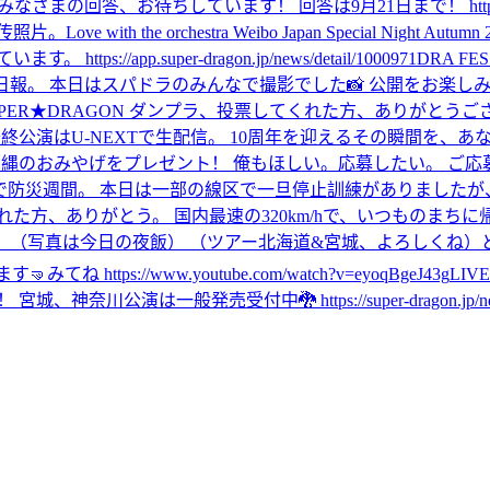
待ちしています！ 回答は9月21日まで！ https://secure.plusmembe
传照片。
Love with the orchestra Weibo Japan Special 
app.super-dragon.jp/news/detail/1000971
DRA F
日報。 本日はスパドラのみんなで撮影でした📸 公開をお楽しみ
 Playback SUPER★DRAGON ダンプラ、投票してくれた方、
最終公演はU-NEXTで生配信。 10周年を迎えるその瞬間を、あなたと。 https:/
みやげをプレゼント！ 俺もほしい。応募したい。 ご応募は9月7日まで！ https:
まで防災週間。 本日は一部の線区で一旦停止訓練がありましたが
れた方、ありがとう。 国内最速の320km/hで、いつものまちに
 （写真は今日の夜飯） （ツアー北海道&宮城、よろしくね）
ど
ます🤜
みてね https://www.youtube.com/watch?v=eyoqBgeJ43g
LIV
は一般発売受付中🐉 https://super-dragon.jp/news/