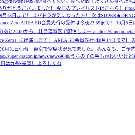
/news/news9780/
食べてない。
食べた
餃子たくさん食べた🥟
！ 今日のプレイリストはこちら！ https://lnk.to/10th_anniv
行は8月18日まで！ スパドラが気になった方！ 次はSUPER★DRAGON
formance Zero AREA SD会員先行の受付は今夜23:59まで！ 10月5日
あと22:00から、壮吾運輸区で配信しまーす https://fanicon.net/fanco
ormance Zero」に出演します！ AREA SD会員先行は8月14
で8月31日仙台→東京で空席状況見てました。 みんなも、ご予
dragon.jp/news/news9688/
うちの子の手もかわいいけど
明日は九州•福岡！ よろしくね