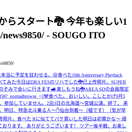
が本日からスタート🐉 今年も楽しい1
ews9850/ - SOUGO ITO
9850/
は本当に予定を狂わせる。😢
食べた
10th Anniversary Playback
べてみた
今日はDRA FESのリハでした🐉
已上传照片。
SUPER
のぞみで会いに行きます🚅 楽しもうね🐉
AREA SDの会員限定
_normalbrowse_=1
🐼
食べた。 おいしい。
こしとかげ
9月5
ず、参加していません。
2泊3日の北海道〜宮城公演、終了。 来
。
明日、特急北斗乗る人〜✋
仙台到着〜（嘘です）（気が早
传照片。
食べた Rに似ててパケ買いした
明日は初電かな〜 頑
満席となっております。 ありがとうございます！ ツアー後半戦、お楽し