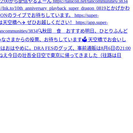
22:00から配信やるよーん https://fanicon.net/fancommunities/3834
ersary_playback_super_dragon_0819
とかげかわ
のライブでお待ちしています。 https://super-
は天空橋へ✈️ ぜひお越しください！ https://app.super-
mmunities/3834
🔍秋田 食 おすすめ
明日、ひとりふんど
日まで！ みなさまからの投票、お待ちしています🗳️ 天空橋でお会いし
約はおはやめに。
DRA FESのグッズ、事前通販は8月6日の21:00
ねえ
今日の壮吾
全日空で東京に帰ってきました（往路は日