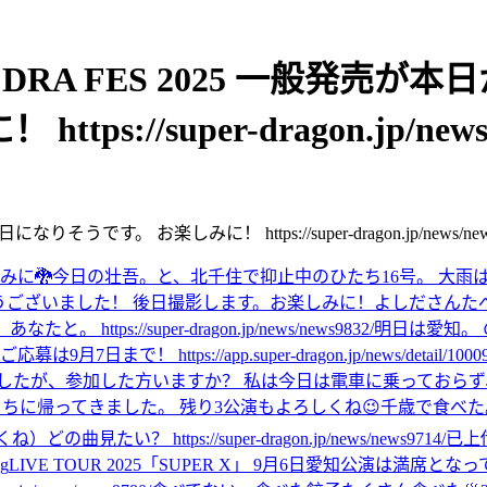
- DRA FES 2025 一般発売
//super-dragon.jp/news/n
です。 お楽しみに！ https://super-dragon.jp/news/news
みに🐉
今日の壮吾。と、北千住で抑止中のひたち16号。 大雨
とうございました！ 後日撮影します。お楽しみに！
よしださんた
s://super-dragon.jp/news/news9832/
明日は愛知。 
ps://app.super-dragon.jp/news/detail/1000958?
したが、参加した方いますか？ 私は今日は電車に乗っておら
まちに帰ってきました。 残り3公演もよろしくね😉
千歳で食べた
くね）
どの曲見たい？ https://super-dragon.jp/news/news9714/
已上
3g
LIVE TOUR 2025「SUPER X」 9月6日愛知公演は