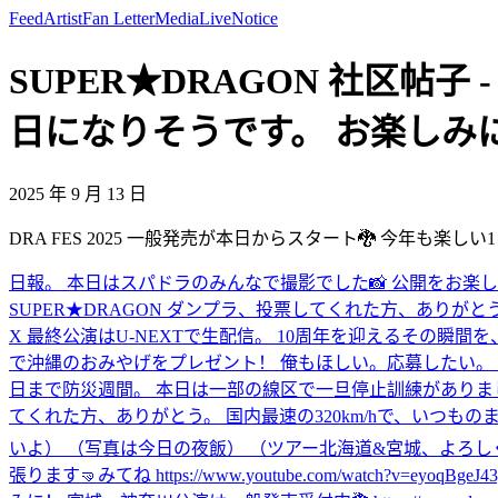
Feed
Artist
Fan Letter
Media
Live
Notice
SUPER★DRAGON 社区帖子 
日になりそうです。 お楽しみに！ https:
2025 年 9 月 13 日
DRA FES 2025 一般発売が本日からスタート🐉 今年も楽しい1日になりそう
日報。 本日はスパドラのみんなで撮影でした📸 公開をお楽し
SUPER★DRAGON ダンプラ、投票してくれた方、ありが
X 最終公演はU-NEXTで生配信。 10周年を迎えるその瞬間を、あなたと。 http
で沖縄のおみやげをプレゼント！ 俺もほしい。応募したい。 ご応募は9月7日まで！ htt
日まで防災週間。 本日は一部の線区で一旦停止訓練がありま
てくれた方、ありがとう。 国内最速の320km/hで、いつもの
いよ） （写真は今日の夜飯） （ツアー北海道&宮城、よろし
張ります🤜
みてね https://www.youtube.com/watch?v=eyoqBgeJ4