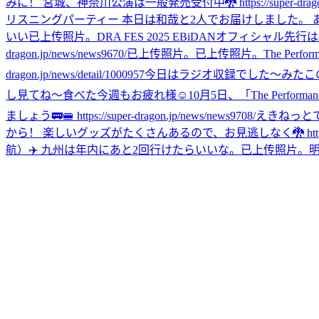
みに！ 宮城、神奈川公演は一般発売受付中🐉 https://super-dragon.jp
リスニングパーティー 本日は和哉と2人でお届けしました。 ありがとうございました
いい
已上传照片。
DRA FES 2025 EBiDANオフィシャル先
dragon.jp/news/news9670/
已上传照片。
已上传照片。
The Per
dragon.jp/news/detail/1000957
今日はラジオ収録でした〜
みた
この
し見てね〜
食べた
今週もお疲れ様☺️
10月5日、「The Perf
ましょう🚃🚝 https://super-dragon.jp/news/news9708/
えきねっと
から！ 楽しいグッズがたくさんあるので、お見逃しなく🐉 https://super-
航）✈️ 九州は年内にあと2回行けたらいいな。
已上传照片。