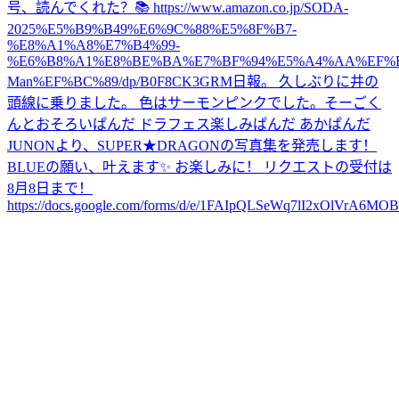
号、読んでくれた？📚 https://www.amazon.co.jp/SODA-
2025%E5%B9%B49%E6%9C%88%E5%8F%B7-
%E8%A1%A8%E7%B4%99-
%E6%B8%A1%E8%BE%BA%E7%BF%94%E5%A4%AA%EF%B
Man%EF%BC%89/dp/B0F8CK3GRM
日報。 久しぶりに井の
頭線に乗りました。 色はサーモンピンクでした。
そーごく
んとおそろいぱんだ ドラフェス楽しみぱんだ あかぱんだ
JUNONより、SUPER★DRAGONの写真集を発売します！
BLUEの願い、叶えます✨ お楽しみに！ リクエストの受付は
8月8日まで！
https://docs.google.com/forms/d/e/1FAIpQLSeWq7lI2xOlVrA6M