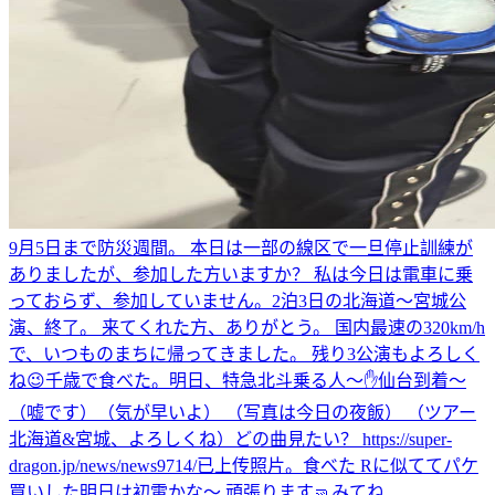
9月5日まで防災週間。 本日は一部の線区で一旦停止訓練が
ありましたが、参加した方いますか？ 私は今日は電車に乗
っておらず、参加していません。
2泊3日の北海道〜宮城公
演、終了。 来てくれた方、ありがとう。 国内最速の320km/h
で、いつものまちに帰ってきました。 残り3公演もよろしく
ね😉
千歳で食べた。
明日、特急北斗乗る人〜✋
仙台到着〜
（嘘です）（気が早いよ） （写真は今日の夜飯） （ツアー
北海道&宮城、よろしくね）
どの曲見たい？ https://super-
dragon.jp/news/news9714/
已上传照片。
食べた Rに似ててパケ
買いした
明日は初電かな〜 頑張ります🤜
みてね