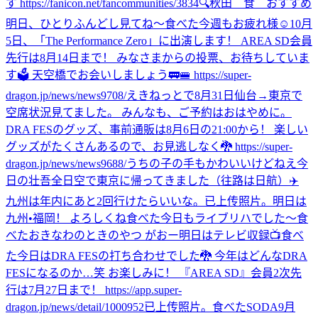
す https://fanicon.net/fancommunities/3834
🔍秋田 食 おすすめ
明日、ひとりふんどし見てね〜
食べた
今週もお疲れ様☺️
10月
5日、「The Performance Zero」に出演します！ AREA SD会員
先行は8月14日まで！ みなさまからの投票、お待ちしていま
す🗳️ 天空橋でお会いしましょう🚃🚝 https://super-
dragon.jp/news/news9708/
えきねっとで8月31日仙台→東京で
空席状況見てました。 みんなも、ご予約はおはやめに。
DRA FESのグッズ、事前通販は8月6日の21:00から！ 楽しい
グッズがたくさんあるので、お見逃しなく🐉 https://super-
dragon.jp/news/news9688/
うちの子の手もかわいいけどねえ
今
日の壮吾
全日空で東京に帰ってきました（往路は日航）✈️
九州は年内にあと2回行けたらいいな。
已上传照片。
明日は
九州•福岡！ よろしくね
食べた
今日もライブリハでした〜
食
べた
おきなわのときのやつ がおー
明日はテレビ収録📺
食べ
た
今日はDRA FESの打ち合わせでした🐉 今年はどんなDRA
FESになるのか…笑 お楽しみに！ 『AREA SD』会員2次先
行は7月27日まで！ https://app.super-
dragon.jp/news/detail/1000952
已上传照片。
食べた
SODA9月