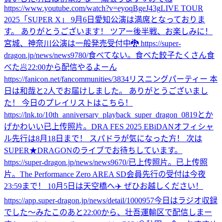
https://www.youtube.com/watch?v=eyoqBgeJ43g
LIVE TOUR
2025「SUPER X」 9月6日愛知公演は満席となっておりま
す。 ありがとうございます！ ツアー後半戦、お楽しみに！
宮城、神奈川公演は一般発売受付中🐉 https://super-
dragon.jp/news/news9780/
食べてない。
食べた
餃子たくさん食
べた🥟
22:00から配信やるよーん
https://fanicon.net/fancommunities/3834
リスニングパーティー 本
日は和哉と2人でお届けしました。 ありがとうございまし
た！ 今日のプレイリストはこちら！
https://lnk.to/10th_anniversary_playback_super_dragon_0819
とか
げかわいい
已上传照片。
DRA FES 2025 EBiDANオフィシャ
ル先行は8月18日まで！ スパドラが気になった方！ 次は
SUPER★DRAGONのライブでお待ちしています。
https://super-dragon.jp/news/news9670/
已上传照片。
已上传照
片。
The Performance Zero AREA SD会員先行の受付は今夜
23:59まで！ 10月5日は天空橋へ✈️ ぜひお越しください！
https://app.super-dragon.jp/news/detail/1000957
今日はラジオ収録
でした〜
みた
このあと22:00から、壮吾運輸区で配信しまー