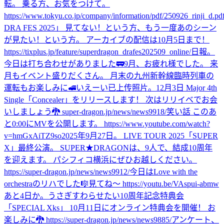
転。 乗る方、お気をつけて。
https://www.tokyu.co.jp/company/information/pdf/250926_rinji_d.pd
DRA FES 2025」 見てない！という方、もう一度あのシーン
が見たい！という方。 アーカイブの配信は10月5日まで！
https://tixplus.jp/feature/superdragon_drafes202509_online/
日報。
今日は打ち合わせがありました🚃
9月、お疲れ様でした。 来
月もイベント盛りだくさん。 月末の九州新幹線臨時列車の
運転もお楽しみに🚅
いえーい
已上传照片。
12月3日 Major 4th
Single「Concealer」をリリースします！ 次はリリイベでお会
いしましょう🐉 super-dragon.jp/news/news9918/
笑い話 このあ
と0:00にMVを公開します。 https://www.youtube.com/watch?
v=hmGxAiTZ9so
2025年9月27日。 LIVE TOUR 2025「SUPER
X」最終公演。 SUPER★DRAGONは、9人で、結成10周年
を迎えます。 パシフィコ横浜にぜひお越しください。
https://super-dragon.jp/news/news9912/
今日はLove with the
orchestraのリハでした🎼
見てね〜 https://youtu.be/VAspui-abmw
あと4日か。
うさぎすわらせたい
10周年記念特典会
「SPECIAL Xks」 10月11日にオンライン特典会を開催！ お
楽しみに🐉 https://super-dragon.jp/news/news9885/
アンケート、