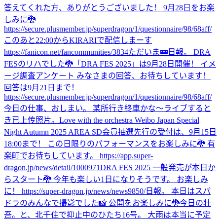
答えてくれた方、ありがとうございました！ 9月28日をお楽
しみに🐉
https://secure.plusmember.jp/superdragon/1/questionnaire/98/68aff/
このあと22:00からKIRARIで配信しまーす
https://fanicon.net/fancommunities/3834
ただいま🚃
日報。 DRA
FESのリハでした🐉
「DRA FES 2025」は9月28日開催！ イメ
ージ調査アンケート みなさまの回答、お待ちしています！
回答は9月21日まで！
https://secure.plusmember.jp/superdragon/1/questionnaire/98/68aff/
今日の仕事、おしまい。 某所行き終車かな〜
ライブすると
き
已上传照片。
Love with the orchestra Weibo Japan Special
Night Autumn 2025 AREA SD会員抽選先行の受付は、9月15日
18:00まで！ この日限りのパフォーマンスをお楽しみに🐉 有
楽町でお待ちしています。 https://app.super-
dragon.jp/news/detail/1000971
DRA FES 2025 一般発売が本日か
らスタート🐉 今年も楽しい1日になりそうです。 お楽しみ
に！ https://super-dragon.jp/news/news9850/
日報。 本日はスパ
ドラのみんなで撮影でした📸 公開をお楽しみに🐉
今日の壮
吾。と、北千住で抑止中のひたち16号。 大雨は本当に予定