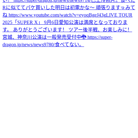
い？ https://super-dragon.jp/news/news9714/
已上传照片。
食べた
Rに似ててパケ買いした
明日は初電かな〜 頑張ります🤜
みて
ね https://www.youtube.com/watch?v=eyoqBgeJ43g
LIVE TOUR
2025「SUPER X」 9月6日愛知公演は満席となっておりま
す。 ありがとうございます！ ツアー後半戦、お楽しみに！
宮城、神奈川公演は一般発売受付中🐉 https://super-
dragon.jp/news/news9780/
食べてない。