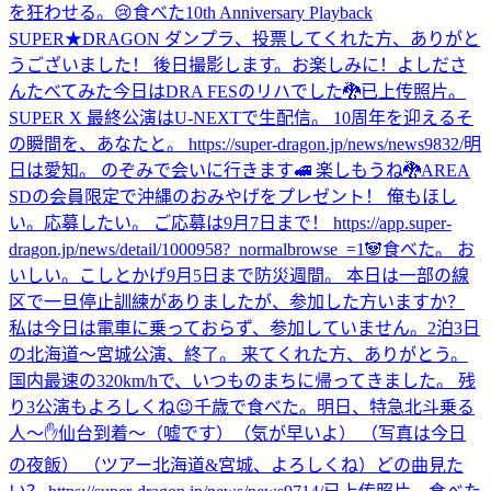
を狂わせる。😢
食べた
10th Anniversary Playback
SUPER★DRAGON ダンプラ、投票してくれた方、ありがと
うございました！ 後日撮影します。お楽しみに！
よしださ
んたべてみた
今日はDRA FESのリハでした🐉
已上传照片。
SUPER X 最終公演はU-NEXTで生配信。 10周年を迎えるそ
の瞬間を、あなたと。 https://super-dragon.jp/news/news9832/
明
日は愛知。 のぞみで会いに行きます🚅 楽しもうね🐉
AREA
SDの会員限定で沖縄のおみやげをプレゼント！ 俺もほし
い。応募したい。 ご応募は9月7日まで！ https://app.super-
dragon.jp/news/detail/1000958?_normalbrowse_=1
🐼
食べた。 お
いしい。
こしとかげ
9月5日まで防災週間。 本日は一部の線
区で一旦停止訓練がありましたが、参加した方いますか？
私は今日は電車に乗っておらず、参加していません。
2泊3日
の北海道〜宮城公演、終了。 来てくれた方、ありがとう。
国内最速の320km/hで、いつものまちに帰ってきました。 残
り3公演もよろしくね😉
千歳で食べた。
明日、特急北斗乗る
人〜✋
仙台到着〜（嘘です）（気が早いよ） （写真は今日
の夜飯） （ツアー北海道&宮城、よろしくね）
どの曲見た