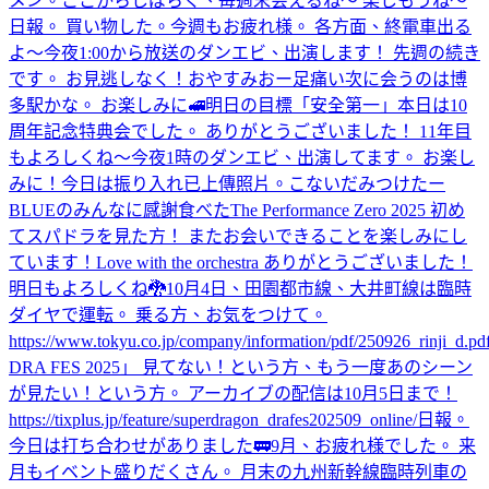
メン。
ここからしばらく、毎週末会えるね〜 楽しもうね〜
日報。 買い物した。
今週もお疲れ様。 各方面、終電車出る
よ〜
今夜1:00から放送のダンエビ、出演します！ 先週の続き
です。 お見逃しなく！
おやすみ
おー
足痛い
次に会うのは博
多駅かな。 お楽しみに🚅
明日の目標「安全第一」
本日は10
周年記念特典会でした。 ありがとうございました！ 11年目
もよろしくね〜
今夜1時のダンエビ、出演してます。 お楽し
みに！
今日は振り入れ
已上傳照片。
こないだみつけたー
BLUEのみんなに感謝
食べた
The Performance Zero 2025 初め
てスパドラを見た方！ またお会いできることを楽しみにし
ています！
Love with the orchestra ありがとうございました！
明日もよろしくね🐉
10月4日、田園都市線、大井町線は臨時
ダイヤで運転。 乗る方、お気をつけて。
https://www.tokyu.co.jp/company/information/pdf/250926_rinji_d.pd
DRA FES 2025」 見てない！という方、もう一度あのシーン
が見たい！という方。 アーカイブの配信は10月5日まで！
https://tixplus.jp/feature/superdragon_drafes202509_online/
日報。
今日は打ち合わせがありました🚃
9月、お疲れ様でした。 来
月もイベント盛りだくさん。 月末の九州新幹線臨時列車の