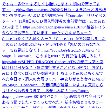
ですね、多分。 よろしくお願いします。 関内で待ってま
す。 tgc.girlswalker.com/music/2026/
今日も、えきねっとぽちぽ
ち🙂
おやすみ💤
いよいよ今週末から「Concealer」リリイベス
タート。 11月8日のＣＤ購入整理券の事前受付は、このあと
23:59まで！ https://super-dragon.jp/news/news10140/ 越谷レイク
タウンでお待ちしています！
mvたくさん見る人ー？
Concealerたくさん聴く人ー？
「Concealer」 MV公開しました
このあと深夜01:35から、ドラマDiVE「悪いのはあなたで
す」もお見逃しなく！ https://youtu.be/s4stec1zNSc
Major 4th
Single「Concealer」 このあと0:00、先行配信 お楽しみに！
https://lnk.to/SUPER_DRAGON_ConcealerTW
近畿エリア、次
は11月22日かな？（急に旅行することがない限り） お楽し
みに！
食べてばっかり
夜飯
音無！ ちょっと前のともくん
食
べた
今日は、週末の大阪のリハ！
🚅 ありがとう
食べた
Major
4th Single「Concealer」 先着特典が解禁✨ いよいよ来月から
リリイベも始まります。 お楽しみに！ https://super-
dragon.jp/news/news9916/
食べた
Photo by 高橋まりな
今日はと
ある収録でした。
つくった
食べた。 新庄名物とりもつラー