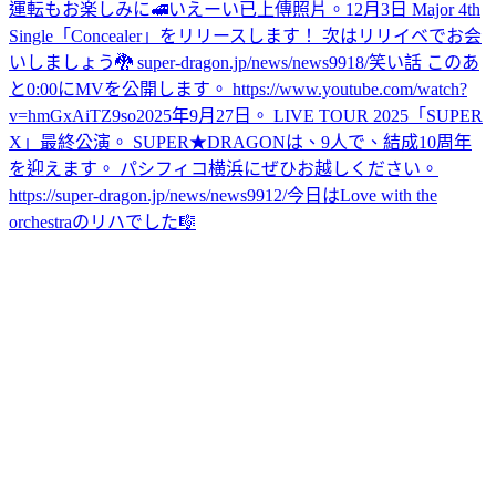
運転もお楽しみに🚅
いえーい
已上傳照片。
12月3日 Major 4th
Single「Concealer」をリリースします！ 次はリリイベでお会
いしましょう🐉 super-dragon.jp/news/news9918/
笑い話 このあ
と0:00にMVを公開します。 https://www.youtube.com/watch?
v=hmGxAiTZ9so
2025年9月27日。 LIVE TOUR 2025「SUPER
X」最終公演。 SUPER★DRAGONは、9人で、結成10周年
を迎えます。 パシフィコ横浜にぜひお越しください。
https://super-dragon.jp/news/news9912/
今日はLove with the
orchestraのリハでした🎼