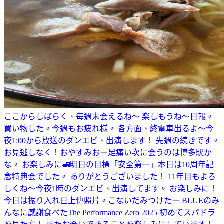
ここからしばらく、毎週末会えるね〜 楽しもうね〜
日報。
買い物した。
今週もお疲れ様。 各方面、終電車出るよ〜
今
夜1:00から放送のダンエビ、出演します！ 先週の続きです。
お見逃しなく！
おやすみ
おー
足痛い
次に会うのは博多駅か
な。 お楽しみに🚅
明日の目標「安全第一」
本日は10周年記
念特典会でした。 ありがとうございました！ 11年目もよろ
しくね〜
今夜1時のダンエビ、出演してます。 お楽しみに！
今日は振り入れ
已上傳照片。
こないだみつけたー BLUEのみ
んなに感謝
食べた
The Performance Zero 2025 初めてスパドラ