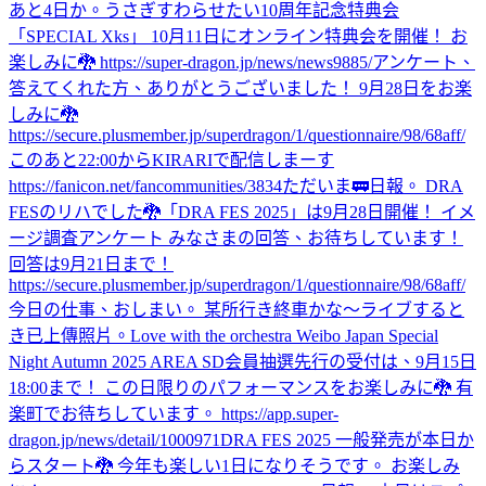
あと4日か。
うさぎすわらせたい
10周年記念特典会
「SPECIAL Xks」 10月11日にオンライン特典会を開催！ お
楽しみに🐉 https://super-dragon.jp/news/news9885/
アンケート、
答えてくれた方、ありがとうございました！ 9月28日をお楽
しみに🐉
https://secure.plusmember.jp/superdragon/1/questionnaire/98/68aff/
このあと22:00からKIRARIで配信しまーす
https://fanicon.net/fancommunities/3834
ただいま🚃
日報。 DRA
FESのリハでした🐉
「DRA FES 2025」は9月28日開催！ イメ
ージ調査アンケート みなさまの回答、お待ちしています！
回答は9月21日まで！
https://secure.plusmember.jp/superdragon/1/questionnaire/98/68aff/
今日の仕事、おしまい。 某所行き終車かな〜
ライブすると
き
已上傳照片。
Love with the orchestra Weibo Japan Special
Night Autumn 2025 AREA SD会員抽選先行の受付は、9月15日
18:00まで！ この日限りのパフォーマンスをお楽しみに🐉 有
楽町でお待ちしています。 https://app.super-
dragon.jp/news/detail/1000971
DRA FES 2025 一般発売が本日か
らスタート🐉 今年も楽しい1日になりそうです。 お楽しみ