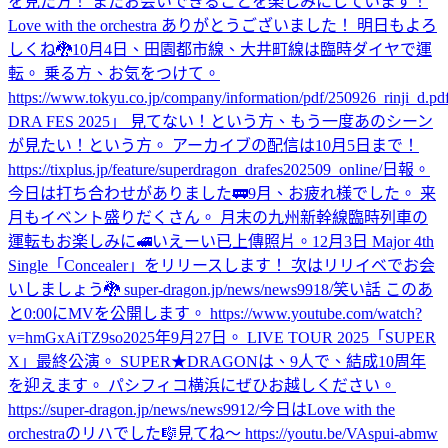
を見た方！ またお会いできることを楽しみにしています！
Love with the orchestra ありがとうございました！ 明日もよろ
しくね🐉
10月4日、田園都市線、大井町線は臨時ダイヤで運
転。 乗る方、お気をつけて。
https://www.tokyu.co.jp/company/information/pdf/250926_rinji_d.pd
DRA FES 2025」 見てない！という方、もう一度あのシーン
が見たい！という方。 アーカイブの配信は10月5日まで！
https://tixplus.jp/feature/superdragon_drafes202509_online/
日報。
今日は打ち合わせがありました🚃
9月、お疲れ様でした。 来
月もイベント盛りだくさん。 月末の九州新幹線臨時列車の
運転もお楽しみに🚅
いえーい
已上傳照片。
12月3日 Major 4th
Single「Concealer」をリリースします！ 次はリリイベでお会
いしましょう🐉 super-dragon.jp/news/news9918/
笑い話 このあ
と0:00にMVを公開します。 https://www.youtube.com/watch?
v=hmGxAiTZ9so
2025年9月27日。 LIVE TOUR 2025「SUPER
X」最終公演。 SUPER★DRAGONは、9人で、結成10周年
を迎えます。 パシフィコ横浜にぜひお越しください。
https://super-dragon.jp/news/news9912/
今日はLove with the
orchestraのリハでした🎼
見てね〜 https://youtu.be/VAspui-abmw