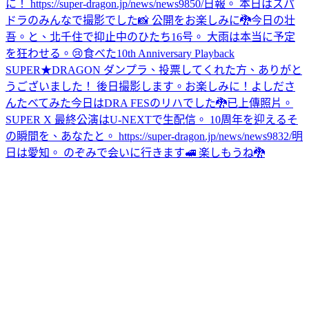
に！ https://super-dragon.jp/news/news9850/
日報。 本日はスパ
ドラのみんなで撮影でした📸 公開をお楽しみに🐉
今日の壮
吾。と、北千住で抑止中のひたち16号。 大雨は本当に予定
を狂わせる。😢
食べた
10th Anniversary Playback
SUPER★DRAGON ダンプラ、投票してくれた方、ありがと
うございました！ 後日撮影します。お楽しみに！
よしださ
んたべてみた
今日はDRA FESのリハでした🐉
已上傳照片。
SUPER X 最終公演はU-NEXTで生配信。 10周年を迎えるそ
の瞬間を、あなたと。 https://super-dragon.jp/news/news9832/
明
日は愛知。 のぞみで会いに行きます🚅 楽しもうね🐉