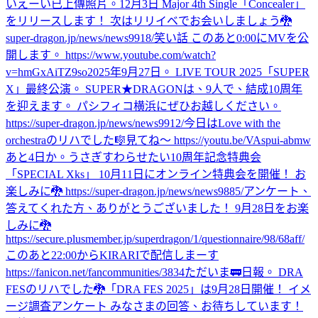
いえーい
已上傳照片。
12月3日 Major 4th Single「Concealer」
をリリースします！ 次はリリイベでお会いしましょう🐉
super-dragon.jp/news/news9918/
笑い話 このあと0:00にMVを公
開します。 https://www.youtube.com/watch?
v=hmGxAiTZ9so
2025年9月27日。 LIVE TOUR 2025「SUPER
X」最終公演。 SUPER★DRAGONは、9人で、結成10周年
を迎えます。 パシフィコ横浜にぜひお越しください。
https://super-dragon.jp/news/news9912/
今日はLove with the
orchestraのリハでした🎼
見てね〜 https://youtu.be/VAspui-abmw
あと4日か。
うさぎすわらせたい
10周年記念特典会
「SPECIAL Xks」 10月11日にオンライン特典会を開催！ お
楽しみに🐉 https://super-dragon.jp/news/news9885/
アンケート、
答えてくれた方、ありがとうございました！ 9月28日をお楽
しみに🐉
https://secure.plusmember.jp/superdragon/1/questionnaire/98/68aff/
このあと22:00からKIRARIで配信しまーす
https://fanicon.net/fancommunities/3834
ただいま🚃
日報。 DRA
FESのリハでした🐉
「DRA FES 2025」は9月28日開催！ イメ
ージ調査アンケート みなさまの回答、お待ちしています！