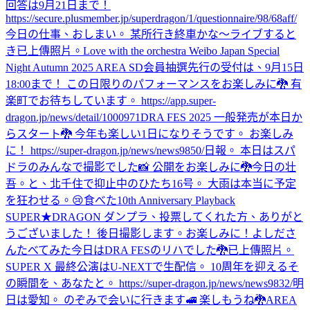
回答は9月21日まで！
https://secure.plusmember.jp/superdragon/1/questionnaire/98/68aff/
今日の仕事、おしまい。 某所行き終車かな〜
ライブすると
き
已上傳照片。
Love with the orchestra Weibo Japan Special
Night Autumn 2025 AREA SD会員抽選先行の受付は、9月15日
18:00まで！ この日限りのパフォーマンスをお楽しみに🐉 有
楽町でお待ちしています。 https://app.super-
dragon.jp/news/detail/1000971
DRA FES 2025 一般発売が本日か
らスタート🐉 今年も楽しい1日になりそうです。 お楽しみ
に！ https://super-dragon.jp/news/news9850/
日報。 本日はスパ
ドラのみんなで撮影でした📸 公開をお楽しみに🐉
今日の壮
吾。と、北千住で抑止中のひたち16号。 大雨は本当に予定
を狂わせる。😢
食べた
10th Anniversary Playback
SUPER★DRAGON ダンプラ、投票してくれた方、ありがと
うございました！ 後日撮影します。お楽しみに！
よしださ
んたべてみた
今日はDRA FESのリハでした🐉
已上傳照片。
SUPER X 最終公演はU-NEXTで生配信。 10周年を迎えるそ
の瞬間を、あなたと。 https://super-dragon.jp/news/news9832/
明
日は愛知。 のぞみで会いに行きます🚅 楽しもうね🐉
AREA