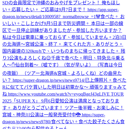
SDの会員限定で沖縄のおみやげをプレゼント！ 俺もほし
い。応募したい。 ご応募は9月7日まで！ https://app.super-
dragon.jp/news/detail/1000958?_normalbrowse_=1
🐼
食べた。 お
いしい。
こしとかげ
9月5日まで防災週間。 本日は一部の線
区で一旦停止訓練がありましたが、参加した方いますか？
私は今日は電車に乗っておらず、参加していません。
2泊3日
の北海道〜宮城公演、終了。 来てくれた方、ありがとう。
国内最速の320km/hで、いつものまちに帰ってきました。 残
り3公演もよろしくね😉
千歳で食べた。
明日、特急北斗乗る
人〜✋
仙台到着〜（嘘です）（気が早いよ） （写真は今日
の夜飯） （ツアー北海道&宮城、よろしくね）
どの曲見た
い？ https://super-dragon.jp/news/news9714/
已上傳照片。
食べた
Rに似ててパケ買いした
明日は初電かな〜 頑張ります🤜
みて
ね https://www.youtube.com/watch?v=eyoqBgeJ43g
LIVE TOUR
2025「SUPER X」 9月6日愛知公演は満席となっておりま
す。 ありがとうございます！ ツアー後半戦、お楽しみに！
宮城、神奈川公演は一般発売受付中🐉 https://super-
dragon.jp/news/news9780/
食べてない。
食べた
餃子たくさん食
べた🥟
22:00から配信やるよーん