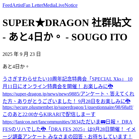
Feed
Artist
Fan Letter
Media
Live
Notice
SUPER★DRAGON 社群貼文
- あと4日か。 - SOUGO ITO
2025 年 9 月 23 日
あと4日か。
うさぎすわらせたい
10周年記念特典会「SPECIAL Xks」 10
月11日にオンライン特典会を開催！ お楽しみに🐉
https://super-dragon.jp/news/news9885/
アンケート、答えてくれ
た方、ありがとうございました！ 9月28日をお楽しみに🐉
https://secure.plusmember.jp/superdragon/1/questionnaire/98/68aff/
このあと22:00からKIRARIで配信しまーす
https://fanicon.net/fancommunities/3834
ただいま🚃
日報。 DRA
FESのリハでした🐉
「DRA FES 2025」は9月28日開催！ イメ
ージ調査アンケート みなさまの回答、お待ちしています！