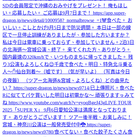
SDの会員限定で沖縄のおみやげをプレゼント！ 俺もほし
い。応募したい。 ご応募は9月7日まで！ https://app.super-
dragon.jp/news/detail/1000958?_normalbrowse_=1
🐼
食べた。 お
いしい。
こしとかげ
9月5日まで防災週間。 本日は一部の線
区で一旦停止訓練がありましたが、参加した方いますか？
私は今日は電車に乗っておらず、参加していません。
2泊3日
の北海道〜宮城公演、終了。 来てくれた方、ありがとう。
国内最速の320km/hで、いつものまちに帰ってきました。 残
り3公演もよろしくね😉
千歳で食べた。
明日、特急北斗乗る
人〜✋
仙台到着〜（嘘です）（気が早いよ） （写真は今日
の夜飯） （ツアー北海道&宮城、よろしくね）
どの曲見た
い？ https://super-dragon.jp/news/news9714/
已上傳照片。
食べた
Rに似ててパケ買いした
明日は初電かな〜 頑張ります🤜
みて
ね https://www.youtube.com/watch?v=eyoqBgeJ43g
LIVE TOUR
2025「SUPER X」 9月6日愛知公演は満席となっておりま
す。 ありがとうございます！ ツアー後半戦、お楽しみに！
宮城、神奈川公演は一般発売受付中🐉 https://super-
dragon.jp/news/news9780/
食べてない。
食べた
餃子たくさん食