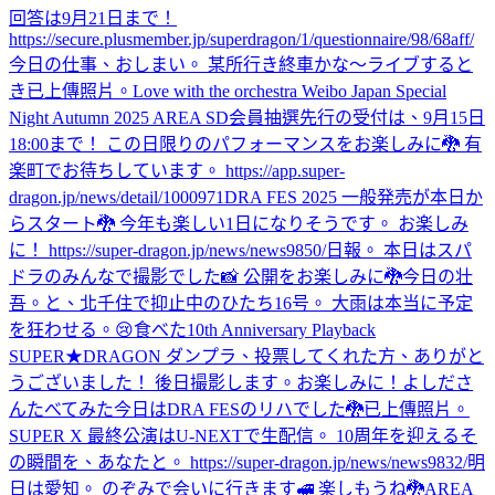
回答は9月21日まで！
https://secure.plusmember.jp/superdragon/1/questionnaire/98/68aff/
今日の仕事、おしまい。 某所行き終車かな〜
ライブすると
き
已上傳照片。
Love with the orchestra Weibo Japan Special
Night Autumn 2025 AREA SD会員抽選先行の受付は、9月15日
18:00まで！ この日限りのパフォーマンスをお楽しみに🐉 有
楽町でお待ちしています。 https://app.super-
dragon.jp/news/detail/1000971
DRA FES 2025 一般発売が本日か
らスタート🐉 今年も楽しい1日になりそうです。 お楽しみ
に！ https://super-dragon.jp/news/news9850/
日報。 本日はスパ
ドラのみんなで撮影でした📸 公開をお楽しみに🐉
今日の壮
吾。と、北千住で抑止中のひたち16号。 大雨は本当に予定
を狂わせる。😢
食べた
10th Anniversary Playback
SUPER★DRAGON ダンプラ、投票してくれた方、ありがと
うございました！ 後日撮影します。お楽しみに！
よしださ
んたべてみた
今日はDRA FESのリハでした🐉
已上傳照片。
SUPER X 最終公演はU-NEXTで生配信。 10周年を迎えるそ
の瞬間を、あなたと。 https://super-dragon.jp/news/news9832/
明
日は愛知。 のぞみで会いに行きます🚅 楽しもうね🐉
AREA