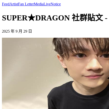
Feed
Artist
Fan Letter
Media
Live
Notice
SUPER★DRAGON 社群貼文 - -
2025 年 9 月 29 日