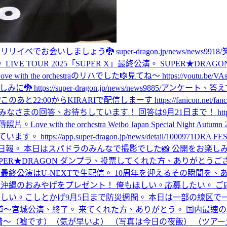
リリイベでお会いしましょう🐉 super-dragon.jp/news/news9918/
日。 LIVE TOUR 2025「SUPER X」最終公演。 SUPER
e with the orchestraのリハでした🎼
見てね〜 https://youtu.be/VA
s://super-dragon.jp/news/news9885/
アンケート、答え
/
このあと22:00からKIRARIで配信しまーす https://fanicon.net/fancom
待ちしています！ 回答は9月21日まで！ https://secure.plusmembe
傳照片。
Love with the orchestra Weibo Japan Special 
app.super-dragon.jp/news/detail/1000971
DRA F
日報。 本日はスパドラのみんなで撮影でした📸 公開をお楽しみ
 Playback SUPER★DRAGON ダンプラ、投票してくれた方、
X 最終公演はU-NEXTで生配信。 10周年を迎えるその瞬間を、あなたと。 https:
沖縄のおみやげをプレゼント！ 俺もほしい。応募したい。 ご応募は9月7日ま
いしい。
こしとかげ
9月5日まで防災週間。 本日は一部の線区で
道〜宮城公演、終了。 来てくれた方、ありがとう。 国内最速の3
着〜（嘘です）（気が早いよ） （写真は今日の夜飯） （ツア