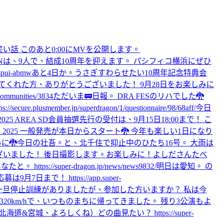
笑い話 このあと0:00にMVを公開します。
★DRAGONは、9人で、結成10周年を迎えます。 パシフィコ横浜にぜひ
spui-abmw
あと4日か。
うさぎすわらせたい
10周年記念特典会
てくれた方、ありがとうございました！ 9月28日をお楽しみに
munities/3834
ただいま🚃
日報。 DRA FESのリハでした🐉
r.jp/superdragon/1/questionnaire/98/68aff/
今日
Night Autumn 2025 AREA SD会員抽選先行の受付は、9月15日18:00まで！ こ
ES 2025 一般発売が本日からスタート🐉 今年も楽しい1日になり
に🐉
今日の壮吾。と、北千住で抑止中のひたち16号。 大雨は
ありがとうございました！ 後日撮影します。お楽しみに！
よしださんたべ
//super-dragon.jp/news/news9832/
明日は愛知。 の
で！ https://app.super-
一旦停止訓練がありましたが、参加した方いますか？ 私は今
20km/hで、いつものまちに帰ってきました。 残り3公演もよ
ー北海道&宮城、よろしくね）
どの曲見たい？ https://super-