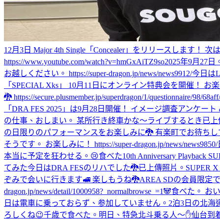
12月3日 Major 4th Single「Concealer」をリリースします！ 次は
https://www.youtube.com/watch?v=hmGxAiTZ9so
2025年9月27
お越しください。 https://super-dragon.jp/news/news9912/
今日はLov
「SPECIAL Xks」 10月11日にオンライン特典会を開催！ お楽しみに🐉 http
🐉 https://secure.plusmember.jp/superdragon/1/questionnaire/98/68aff
「DRA FES 2025」は9月28日開催！ イメージ調査アンケート みなさまの回答、お
の仕事、おしまい。 某所行き終車かな〜
ライブするとき
已上
の日限りのパフォーマンスをお楽しみに🐉 有楽町でお待ちしています。 https://
そうです。 お楽しみに！ https://super-dragon.jp/news/news9850/
本当に予定を狂わせる。😢
食べた
10th Anniversary
てみた
今日はDRA FESのリハでした🐉
已上傳照片。
SUPER 
ぞみで会いに行きます🚅 楽しもうね🐉
AREA SDの会員限定で
dragon.jp/news/detail/1000958?_normalbrowse_=1
🐼
食べた。 お
日は電車に乗っておらず、参加していません。
2泊3日の北海
ろしくね😉
千歳で食べた。
明日、特急北斗乗る人〜✋
仙台到