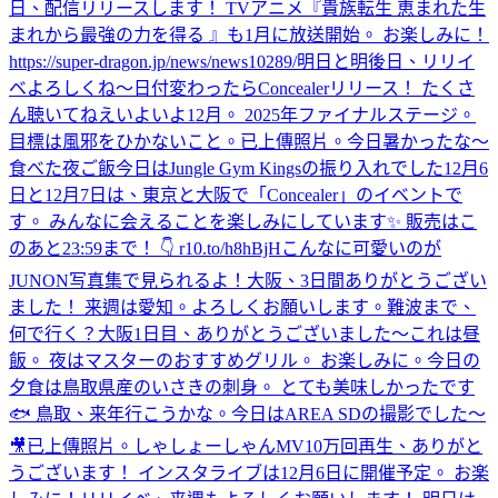
日、配信リリースします！ TVアニメ『貴族転生 恵まれた生
まれから最強の力を得る 』も1月に放送開始。 お楽しみに！
https://super-dragon.jp/news/news10289/
明日と明後日、リリイ
ベよろしくね〜
日付変わったらConcealerリリース！ たくさ
ん聴いてねえ
いよいよ12月。 2025年ファイナルステージ。
目標は風邪をひかないこと。
已上傳照片。
今日暑かったな〜
食べた
夜ご飯
今日はJungle Gym Kingsの振り入れでした
12月6
日と12月7日は、東京と大阪で「Concealer」のイベントで
す。 みんなに会えることを楽しみにしています✨ 販売はこ
のあと23:59まで！ 👇 r10.to/h8hBjH
こんなに可愛いのが
JUNON写真集で見られるよ！
大阪、3日間ありがとうござい
ました！ 来週は愛知。よろしくお願いします。
難波まで、
何で行く？
大阪1日目、ありがとうございました〜
これは昼
飯。 夜はマスターのおすすめグリル。 お楽しみに。
今日の
夕食は鳥取県産のいさきの刺身。 とても美味しかったです
🐟 鳥取、来年行こうかな。
今日はAREA SDの撮影でした〜
🎥
已上傳照片。
しゃしょーしゃん
MV10万回再生、ありがと
うございます！ インスタライブは12月6日に開催予定。 お楽