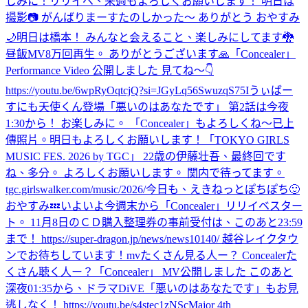
しみに！
リリイベ、来週もよろしくお願いします！ 明日は
撮影📷 がんばりまーす
たのしかった〜 ありがとう おやすみ
🌙
明日は橋本！ みんなと会えること、楽しみにしてます🐉
昼飯
MV8万回再生。 ありがとうございます🙏
「Concealer」
Performance Video 公開しました 見てね〜👇
https://youtu.be/6wpRyOqtcjQ?si=JGyLq56SwuzqS75I
うぃばー
すにも天使くん登場
「悪いのはあなたです」 第2話は今夜
1:30から！ お楽しみに。 「Concealer」もよろしくね〜
已上
傳照片。
明日もよろしくお願いします！
「TOKYO GIRLS
MUSIC FES. 2026 by TGC」 22歳の伊藤壮吾、最終回です
ね、多分。 よろしくお願いします。 関内で待ってます。
tgc.girlswalker.com/music/2026/
今日も、えきねっとぽちぽち🙂
おやすみ💤
いよいよ今週末から「Concealer」リリイベスター
ト。 11月8日のＣＤ購入整理券の事前受付は、このあと23:59
まで！ https://super-dragon.jp/news/news10140/ 越谷レイクタウ
ンでお待ちしています！
mvたくさん見る人ー？ Concealerた
くさん聴く人ー？
「Concealer」 MV公開しました このあと
深夜01:35から、ドラマDiVE「悪いのはあなたです」もお見
逃しなく！ https://youtu.be/s4stec1zNSc
Major 4th