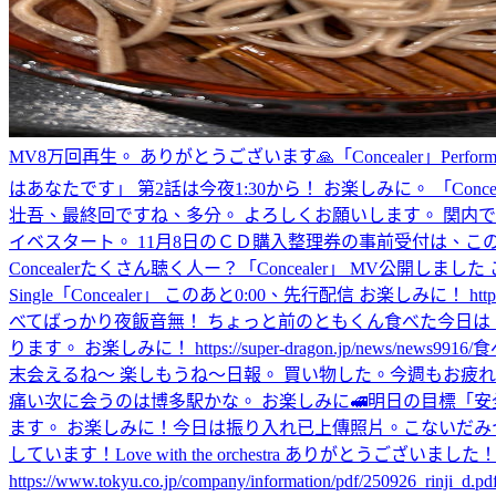
MV8万回再生。 ありがとうございます🙏
「Concealer」Perfor
はあなたです」 第2話は今夜1:30から！ お楽しみに。 「Conc
壮吾、最終回ですね、多分。 よろしくお願いします。 関内で待ってます。 tgc
イベスタート。 11月8日のＣＤ購入整理券の事前受付は、このあと23:59まで
Concealerたくさん聴く人ー？
「Concealer」 MV公開しました 
Single「Concealer」 このあと0:00、先行配信 お楽しみに！ https://
べてばっかり
夜飯
音無！ ちょっと前のともくん
食べた
今日は
ります。 お楽しみに！ https://super-dragon.jp/news/news9916/
食
末会えるね〜 楽しもうね〜
日報。 買い物した。
今週もお疲れ
痛い
次に会うのは博多駅かな。 お楽しみに🚅
明日の目標「安
ます。 お楽しみに！
今日は振り入れ
已上傳照片。
こないだみ
しています！
Love with the orchestra ありがとうござい
https://www.tokyu.co.jp/company/information/pdf/250926_rinji_d.pd