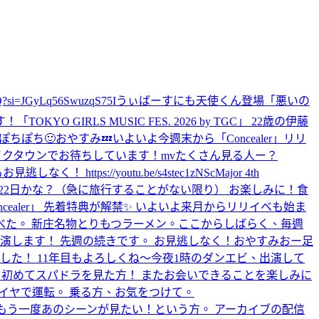
?si=JGyLq56SwuzqS75I
うぃばーすにも天使くん登場
「悪いの
す！
「TOKYO GIRLS MUSIC FES. 2026 by TGC」 22歳の伊藤
ぽちぽち🙂
おやすみ💤
いよいよ今週末から「Concealer」リリ
0/ 越谷レイクタウンでお待ちしています！
mvたくさん見る人ー？
https://youtu.be/s4stec1zNSc
Major 4th
月22日かな？（急に旅行することがない限り） お楽しみに！
食
gle「Concealer」 先着特典が解禁✨ いよいよ来月からリリイベも始ま
べた。 新庄名物とりもつラーメン。
ここからしばらく、毎週
出演します！ 先週の続きです。 お見逃しなく！
おやすみ
おー
足
した！ 11年目もよろしくね〜
今夜1時のダンエビ、出演して
 Zero 2025 初めてスパドラを見た方！ またお会いできることを楽しみに
ダイヤで運転。 乗る方、お気をつけて。
という方、もう一度あのシーンが見たい！という方。 アーカイブの配信