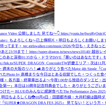
mance Video 公開しました 見てね〜👇 https://youtu.be/6wpRyOqtcjQ
ealer」もよろしくね〜
已上傳照片。
明日もよろしくお願いしま
.girlswalker.com/music/2026/
今日も、えきねっと
！ https://super-dragon.jp/news/news1014
このあと深夜01:35から、ドラマDiVE「悪いのはあなたです」もお見逃しなく！ 
lnk.to/SUPER_DRAGON_ConcealerTW
近畿エリア、次は11
、週末の大阪のリハ！
🚅 ありがとう
食べた
Major 4th Sin
べた
Photo by 高橋まりな
今日はとある収録でした。
つくった
食
様。 各方面、終電車出るよ〜
今夜1:00から放送のダンエビ、
全第一」
本日は10周年記念特典会でした。 ありがとうございま
つけたー BLUEのみんなに感謝
食べた
The Performance
ました！ 明日もよろしくね🐉
10月4日、田園都市線、大井町線は臨時
f
「SUPER★DRAGON DRA FES 2025」 見てない！