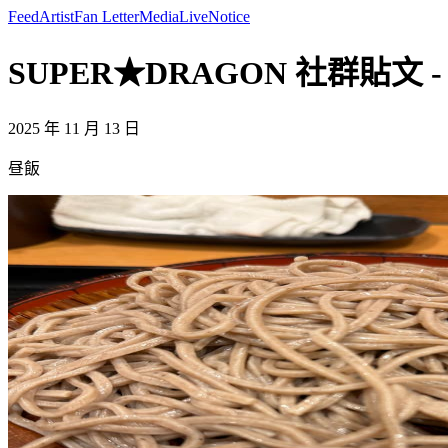
Feed
Artist
Fan Letter
Media
Live
Notice
SUPER★DRAGON 社群貼文 - 
2025 年 11 月 13 日
昼飯