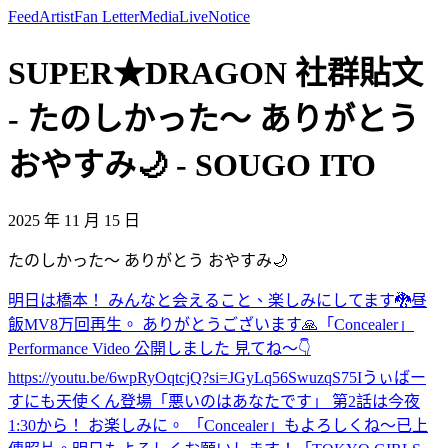
Feed
Artist
Fan Letter
Media
Live
Notice
SUPER★DRAGON 社群貼文
- たのしかった〜 ありがとう
おやすみ🌙 - SOUGO ITO
2025 年 11 月 15 日
たのしかった〜 ありがとう おやすみ🌙
明日は橋本！ みんなと会えること、楽しみにしてます🐉
昼
飯
MV8万回再生。 ありがとうございます🙏
「Concealer」
Performance Video 公開しました 見てね〜👇
https://youtu.be/6wpRyOqtcjQ?si=JGyLq56SwuzqS75I
うぃばー
すにも天使くん登場
「悪いのはあなたです」 第2話は今夜
1:30から！ お楽しみに。 「Concealer」もよろしくね〜
已上