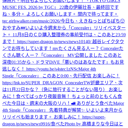
傳照片。
明日もよろしくお願いします！
「TOKYO GIRLS
MUSIC FES. 2026 by TGC」 22歳の伊藤壮吾、最終回です
ね、多分。 よろしくお願いします。 関内で待ってます。
tgc.girlswalker.com/music/2026/
今日も、えきねっとぽちぽち🙂
おやすみ💤
いよいよ今週末から「Concealer」リリイベスター
ト。 11月8日のＣＤ購入整理券の事前受付は、このあと23:59
まで！ https://super-dragon.jp/news/news10140/ 越谷レイクタウ
ンでお待ちしています！
mvたくさん見る人ー？ Concealerた
くさん聴く人ー？
「Concealer」 MV公開しました このあと
深夜01:35から、ドラマDiVE「悪いのはあなたです」もお見
逃しなく！ https://youtu.be/s4stec1zNSc
Major 4th
Single「Concealer」 このあと0:00、先行配信 お楽しみに！
https://lnk.to/SUPER_DRAGON_ConcealerTW
近畿エリア、次
は11月22日かな？（急に旅行することがない限り） お楽し
みに！
食べてばっかり
夜飯
音無！ ちょっと前のともくん
食
べた
今日は、週末の大阪のリハ！
🚅 ありがとう
食べた
Major
4th Single「Concealer」 先着特典が解禁✨ いよいよ来月から
リリイベも始まります。 お楽しみに！ https://super-
dragon.jp/news/news9916/
食べた
Photo by 高橋まりな
今日はと