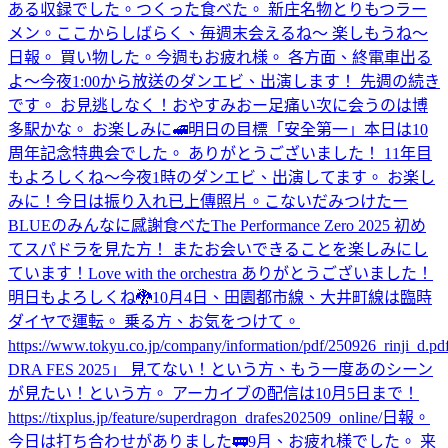
ある収録でした。
つくった
食べた。 新庄名物とりもつラー
メン。
ここからしばらく、毎週末会えるね〜 楽しもうね〜
日報。 買い物した。
今週もお疲れ様。 各方面、終電車出る
よ〜
今夜1:00から放送のダンエビ、出演します！ 先週の続き
です。 お見逃しなく！
おやすみ
おー
足痛い
次に会うのは博
多駅かな。 お楽しみに🚅
明日の目標「安全第一」
本日は10
周年記念特典会でした。 ありがとうございました！ 11年目
もよろしくね〜
今夜1時のダンエビ、出演してます。 お楽し
みに！
今日は振り入れ
已上傳照片。
こないだみつけたー
BLUEのみんなに感謝
食べた
The Performance Zero 2025 初め
てスパドラを見た方！ またお会いできることを楽しみにし
ています！
Love with the orchestra ありがとうございました！
明日もよろしくね🐉
10月4日、田園都市線、大井町線は臨時
ダイヤで運転。 乗る方、お気をつけて。
https://www.tokyu.co.jp/company/information/pdf/250926_rinji_d.pd
DRA FES 2025」 見てない！という方、もう一度あのシーン
が見たい！という方。 アーカイブの配信は10月5日まで！
https://tixplus.jp/feature/superdragon_drafes202509_online/
日報。
今日は打ち合わせがありました🚃
9月、お疲れ様でした。 来