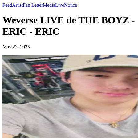
Feed
Artist
Fan Letter
Media
Live
Notice
Weverse LIVE de THE BOYZ -
ERIC - ERIC
May 23, 2025