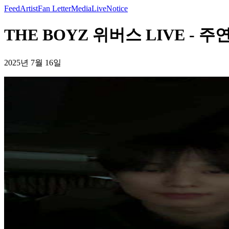
Feed
Artist
Fan Letter
Media
Live
Notice
THE BOYZ 위버스 LIVE - 주연
2025년 7월 16일