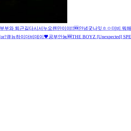
부부와 퇴근길
다시
서누
오랜만이야!!
🆕
안녕
굿나잇
ㅎㅇ
더비 뭐해
or?
큐뉴
하이
더비데이🖤
공부
안뇽
🆕
THE BOYZ [Unexpected] S