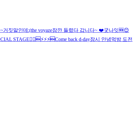
~
거짓말인데
:(
the voyaze
잠깐 들렸다 갑니다~ ❤️
굿나잇
🆕
😊
PECIAL STAGE
🏃‍♂️
🆕
⚡️⚡️⚡️
🆕
Come back d-day
잠시 안녕
먹방 도전