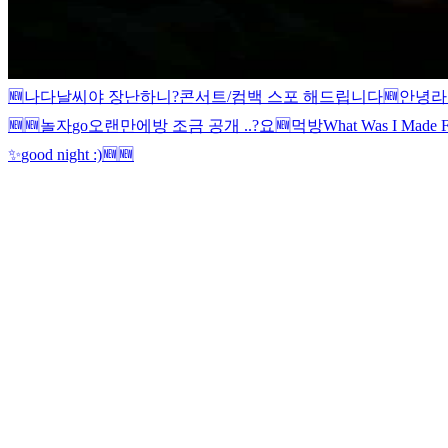
🆕
나다
날씨야 장난하니?
콘서트/컴백 스포 해드립니다
🆕
안녕
라
🆕
🆕
놀자
go
오랜만에
방 조금 공개 ..?
요
🆕
먹방
What Was I Made F
✨
good night :)
🆕
🆕