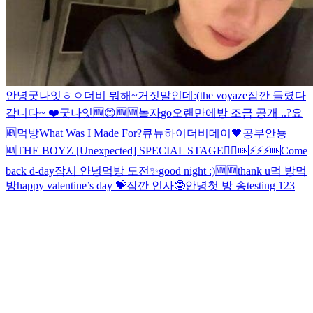
안녕
굿나잇
ㅎㅇ
더비 뭐해~
거짓말인데
:(
the voyaze
잠깐 들렸다
갑니다~ ❤️
굿나잇
🆕
😊
🆕
🆕
놀자
go
오랜만에
방 조금 공개 ..?
요
🆕
먹방
What Was I Made For?
큐뉴
하이
더비데이🖤
공부
안뇽
🆕
THE BOYZ [Unexpected] SPECIAL STAGE
🏃‍♂️
🆕
⚡️⚡️⚡️
🆕
Come
back d-day
잠시 안녕
먹방 도전
✨
good night :)
🆕
🆕
thank u
먹 방
먹
방
happy valentine’s day 💝
잠깐 인사🤓
안녕
첫 방 송
testing 123