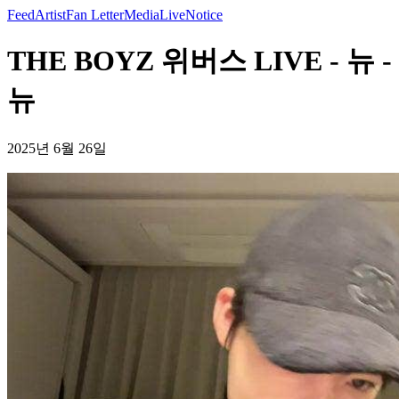
Feed
Artist
Fan Letter
Media
Live
Notice
THE BOYZ 위버스 LIVE - 뉴 -
뉴
2025년 6월 26일