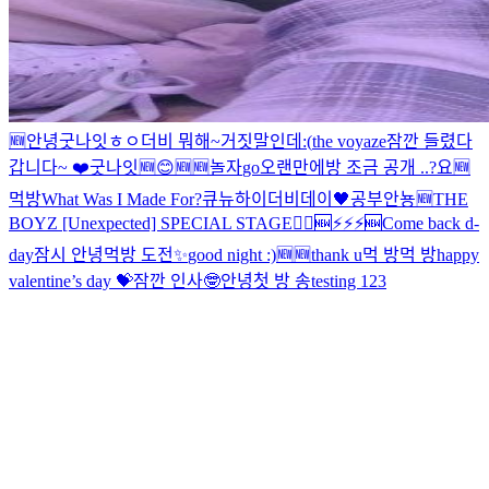
🆕
안녕
굿나잇
ㅎㅇ
더비 뭐해~
거짓말인데
:(
the voyaze
잠깐 들렸다
갑니다~ ❤️
굿나잇
🆕
😊
🆕
🆕
놀자
go
오랜만에
방 조금 공개 ..?
요
🆕
먹방
What Was I Made For?
큐뉴
하이
더비데이🖤
공부
안뇽
🆕
THE
BOYZ [Unexpected] SPECIAL STAGE
🏃‍♂️
🆕
⚡️⚡️⚡️
🆕
Come back d-
day
잠시 안녕
먹방 도전
✨
good night :)
🆕
🆕
thank u
먹 방
먹 방
happy
valentine’s day 💝
잠깐 인사🤓
안녕
첫 방 송
testing 123