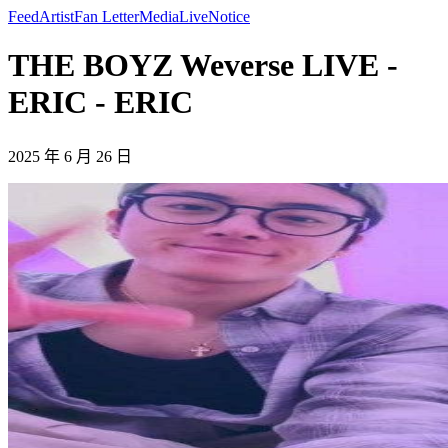
Feed
Artist
Fan Letter
Media
Live
Notice
THE BOYZ Weverse LIVE -
ERIC - ERIC
2025 年 6 月 26 日