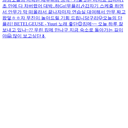
초 만에 다 차버렸어 대박..
하
Go!
무플리🎶
갑자기 스케줄 하면
서 안무가 막 떠올라서 끝나자마자 연습실 대여해서 안무 짜고
왔엏ㅎㅎ
자 무진이 놀아드릴 기회 드립니당구리🐶
오늘의 단
플리! BETELGEUSE - Yuuri 노래 좋단😊
킹메~~ 오늘 하루 잘
보내고 있나~?? 우린 킹메 만나구 지금 숙소로 돌아가는 길이
야🤗 많이 보고싶단🌷