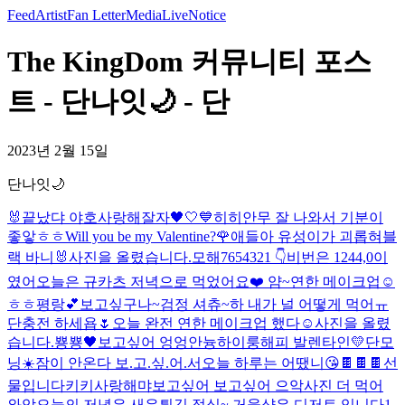
Feed
Artist
Fan Letter
Media
Live
Notice
The KingDom 커뮤니티 포스
트 - 단나잇🌙 - 단
2023년 2월 15일
단나잇🌙
🐰
끝났댜 야호
사랑해
잘자🖤🤍💙
히히
안무 잘 나와서 기분이
좋앟ㅎㅎ
Will you be my Valentine?🌹
애들아 유성이가 괴롭혀
블
랙 바니🐰
사진을 올렸습니다.
모해
7654321 👇
비번은 1244,0이
였어
오늘은 규카츠 저녁으로 먹었어요❤️ 얌~
연한 메이크업☺️
ㅎㅎ
평랑💕
보고싶구나~
검정 셔츄~
하 내가 널 어떻게 먹어ㅠ
단충전 하세욥🌷
오늘 완전 연한 메이크업 했다☺️
사진을 올렸
습니다.
뿅뿅🖤
보고싶어 엉엉
안늉
하이룽
해피 발렌타인💛
단모
닝☀️
잠이 안온다 보.고.싶.어.서
오늘 하루는 어땠니
😘
🍫🍫🍫선
물입니다
키키
사랑해
먀
보고싶어 보고싶어 으악
사진 더 먹어
와암
오늘의 저녁은 새우튀김 정식~ 거울샷은 디저트 입니다
1