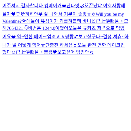
어주셔서 감사합니다 킹메이커❤️
단나잇🌙
🐰
끝났댜 야호
사랑해
잘자🖤🤍💙
히히
안무 잘 나와서 기분이 좋앟ㅎㅎ
Will you be my
Valentine?🌹
애들아 유성이가 괴롭혀
블랙 바니🐰
已上傳照片。
모
해
7654321 👇
비번은 1244,0이였어
오늘은 규카츠 저녁으로 먹었
어요❤️ 얌~
연한 메이크업☺️
ㅎㅎ
평랑💕
보고싶구나~
검정 셔츄~
하
내가 널 어떻게 먹어ㅠ
단충전 하세욥🌷
오늘 완전 연한 메이크업
했다☺️
已上傳照片。
뿅뿅🖤
보고싶어 엉엉
안늉