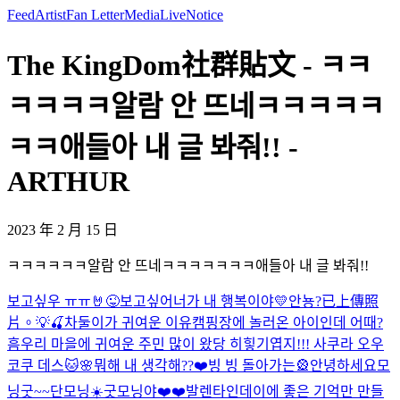
Feed
Artist
Fan Letter
Media
Live
Notice
The KingDom社群貼文 - ㅋㅋ
ㅋㅋㅋㅋ알람 안 뜨네ㅋㅋㅋㅋㅋ
ㅋㅋ애들아 내 글 봐줘!! -
ARTHUR
2023 年 2 月 15 日
ㅋㅋㅋㅋㅋㅋ알람 안 뜨네ㅋㅋㅋㅋㅋㅋㅋ애들아 내 글 봐줘!!
보고싶우 ㅠㅠ
🤘
😜
보고싶어
너가 내 행복이야💛
안뇽?
已上傳照
片。
💡🍒
차둘이가 귀여운 이유
캠핑장에 놀러온 아이인데 어때?
흠
우리 마을에 귀여운 주민 많이 왔당 히힣
기엽지!!! 사쿠라 오우
코쿠 데스🐱🌸
뭐해 내 생각해??❤️
빙 빙 돌아가는🎡
안녕하세요
모
닝굿~~
단모닝☀️
굿모닝야❤️❤️
발렌타인데이에 좋은 기억만 만들