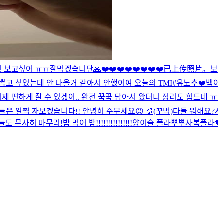
힝 보고싶어 ㅠㅠ
잘먹겠습니단🙏
❤️❤️❤️❤️❤️❤️❤️❤️
已上传照片。
보
뽑고 싶었는데 안 나올거 같아서 안했어여 오눌의 TMI
#유노추
❤️
백야
 이제 편하게 잘 수 있겠어.. 완전 꾹꾹 담아서 왔더니 정리도 힘드네 ㅠㅠ
은 일찍 자보겠습니다!! 안녕히 주무세요😉 🐰(꾸벅)
다들 뭐해요?
늘도 무사히 마무리!
밥 먹어 밥!!!!!!!!!!!!!!!
양이슬 폴라
뿌뿌
사복폴라