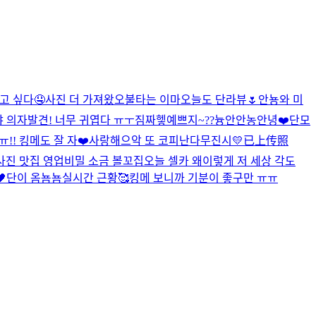
고 싶다🤤
사진 더 가져왔오
불타는 이마
오늘도 단라뷰🌷
안뇽
와 미
 의자발견! 너무 귀엽다 ㅠㅜ짐짜
헿
예쁘지~??
늉안
안농
안녕❤️
단모
!! 킹메도 잘 자❤️
사랑해
으악 또 코피난다
무진시💛
已上传照
사진 맛집 영업비밀 소금 볼꼬집
오늘 셀카 왜이렇게 저 세상 각도

단이 옴뇸뇸
실시간 근황🥰
킹메 보니까 기분이 좋구만 ㅠㅠ