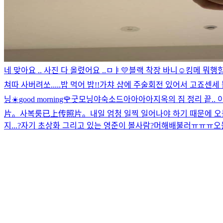
네 맞아요 .. 사진 다 올렸어요 ..
ㅁㅑ💛
블랙 착장 바니☺️
킹메 뭐행
쳐따 사버려쏘.....
밥 먹어 밥!!
가챠 샵에 주술회전 있어서 고죠센세 
닝☀️
good morning🌹
굿모닝야
숙소드아아아아
지옥의 짐 정리 끝..
片。
사복룽
已上传照片。
내일 엄청 일찍 일어나야 하기 때문에 오늘
지...?
자기 초상화 그리고 있는 영준이 볼사람?
머해
배불러ㅠㅠㅠ
오