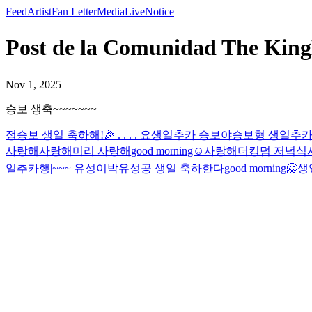
Feed
Artist
Fan Letter
Media
Live
Notice
Post de la Comunidad The K
Nov 1, 2025
승보 생축~~~~~~~
정승보 생일 축하해!🎉 . . . . 요
생일추카 승보야
승보형 생일추
사랑해
사랑해
미리 사랑해
good morning☺️
사랑해
더킹덤 저녁식
일추카행|~~~ 유성이
박유성공 생일 축하한다
good morning🤗
생