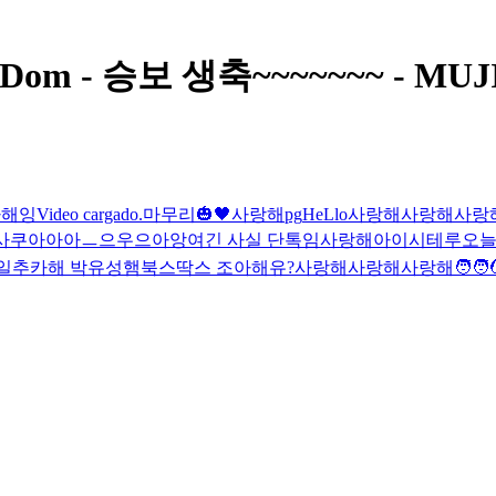
ingDom - 승보 생축~~~~~~~ - MUJ
카해잉
Video cargado.
마무리🎃🖤
사랑해
pg
HeLlo
사랑해
사랑해
사랑
사
쿠아아아ㅡ으우으아앙
여긴 사실 단톡임
사랑해
아이시테루
오늘
일추카해 박유성
햄북스딱스 조아해유?
사랑해
사랑해
사랑해
🧑‍🧑‍