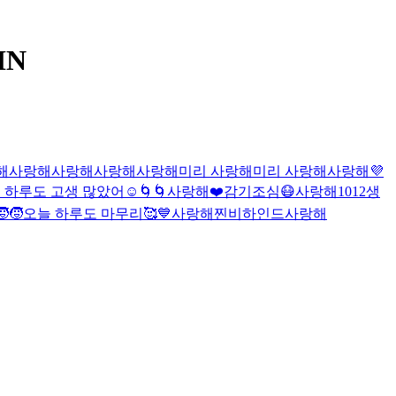
IN
해
사랑해
사랑해
사랑해
사랑해
미리 사랑해
미리 사랑해
사랑해
💜
 하루도 고생 많았어☺️
🌀🌀
사랑해
❤️
감기조심😷
사랑해
1012
생
🧒‍🧒
오늘 하루도 마무리🥰
💙
사랑해
찐비하인드
사랑해