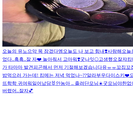
오늘의 유노
으악 목 잠겼다
엥
오늘도 나 보고 힘내❣️
사랑해
오늘은
었다..흑흑..잘 자❤️ 놀아줘서 고마워❣️
굿나잇🌕
고생했오
잘쟈
킹
가 타마마 발견
피곤해서 먼저 기절해보겠습니다유ㅠㅠ
꼬집꼬
밥먹으러 가는데! 킹메는 저녁 먹었나~??
알라부우
다이스키❤️
뜨학학 귀여워
일어났당🐰
안농
아 .. 졸려
단모닝☀️
굿모닝야
한없
버렸어..
잘자💕