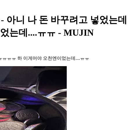
y Post - 아니 나 돈 바꾸려고 
....ㅠㅠ - MUJIN
ㅠㅠㅠ 하 이게머야 오천엔이었는데....ㅠㅠ