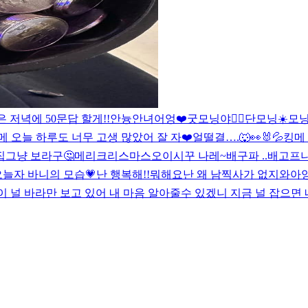
 저녁에 50문답 할게!!
안늉
안녀어엉❤️
굿모닝야❤️‍🔥
단모닝☀️
모닝
메 오늘 하루도 너무 고생 많았어 잘 자❤️
얼떨결….🐺👀🐰💦
킹메 
집
그냥 보라구🤔
메리크리스마스
오이시꾸 나레~
배구파 ..
배고프니
오늘자 바니의 모습💗
난 행복해!!
뭐해요
난 왜 남찍사가 없지
와아
이 널 바라만 보고 있어 내 마음 알아줄수 있겠니 지금 널 잡으면