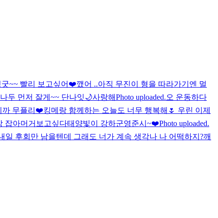
굿~~ 빨리 보고싶어❤️
깼어 ..
아직 무진이 형을 따라가기엔 멀
나두 먼저 잘게~~ 단나잇🌙
사랑해
Photo uploaded.
오 운동하다
까 무플리❤️
킹메랑 함께하는 오늘도 너무 행복해🌷 우린 이제
앙 잡아머거
보고싶다
태양빛이 강하군
영준시~❤️
Photo uploaded.
 내일 후회만 남을텐데 그래도 너가 계속 생각나 나 어떡하지?
깨