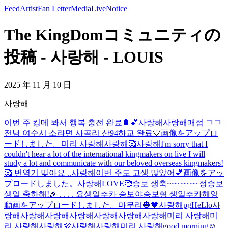
Feed
Artist
Fan Letter
Media
Live
Notice
The KingDomコミュニティの
投稿 - 사랑해 - LOUIS
2025 年 11 月 10 日
사랑해
이번 주 킹메 봐서 행복 충전 완료🔋💕
사랑해
사랑해
매점 ㄱㄱ
전남 여수시 소라면 사곡리 산94
하교 완료💙
画像をアップロ
ードしました。
미리 사랑해
사랑해
🥰
사랑해
I'm sorry that I
couldn't hear a lot of the international kingmakers on live I will
study a lot and communicate with our beloved overseas kingmakers!
🥰 번역기 맞아요 ..
사랑해
이번 주도 고생 많았어💕
画像をアッ
プロードしました。
사랑해
LOVE🥰
승보 생축~~~~~~~
정승보
생일 축하해!🎉 . . . . 요
생일추카 승보야
승보형 생일추카해잉
動画をアップロードしました。
마무리🎃🖤
사랑해
pg
HeLlo
사
랑해
사랑해
사랑해
사랑해
사랑해
사랑해
사랑해
미리 사랑해
미
리 사랑해
사랑해
💜
사랑해
사랑해
미리 사랑해
good morning☺️