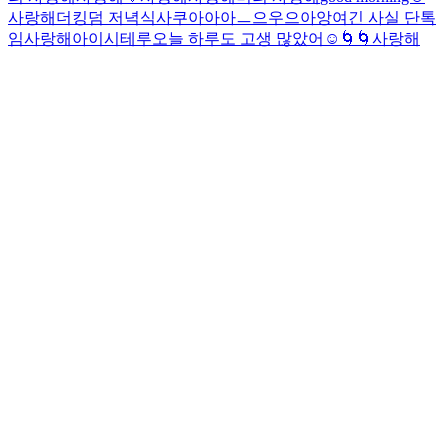
사랑해
더킹덤 저녁식사
쿠아아아ㅡ으우으아앙
여긴 사실 단톡
임
사랑해
아이시테루
오늘 하루도 고생 많았어☺️
🌀🌀
사랑해