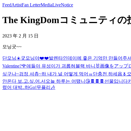
Feed
Artist
Fan Letter
Media
Live
Notice
The KingDomコミュニティの投
2023 年 2 月 15 日
모닝굿~~
단모닝☀️
굿모닝야❤️❤️
발렌타인데이에 좋은 기억만 만들어주셔
Valentine?🌹
애들아 유성이가 괴롭혀
블랙 바니🐰
画像をアップ
싶구나~
검정 셔츄~
하 내가 널 어떻게 먹어ㅠ
단충전 하세욥🌷
오
안온다 보.고.싶.어.서
오늘 하루는 어땠니
😘
🍫🍫🍫선물입니다
렸어 대박..
하
Go!
무플리🎶