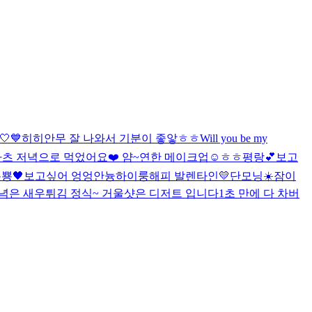
🤍💙
히히
안무 잘 나와서 기분이 좋앟ㅎㅎ
Will you be my
츠 저녁으로 먹었어요❤️ 얌~
연한 메이크업☺️
ㅎㅎ
평랑💕
보고
뿅🖤
보고싶어 엉엉
안늉
하이룽
해피 발렌타인💛
단모닝☀️
잠이
녁은 새우튀김 정식~ 거울샷은 디저트 입니다
1초 만에 다 차버