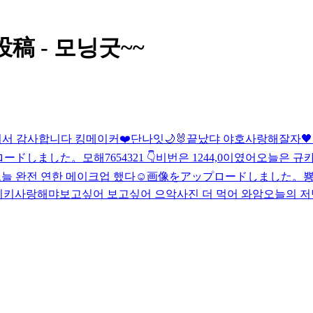
稿 - 모닝굿~~
서 감사합니다 킹메이커❤️
단나잇🌙
🐰
끝났댜 야호
사랑해
잘자🖤
ロードしました。
모해
7654321 👇
비번은 1244,0이였어
오늘은 규카
늘 완전 연한 메이크업 했다☺️
画像をアップロードしました。
뿅
키키
사랑해
먀
보고싶어 보고싶어 으악
사진 더 먹어 와암
오늘의 저