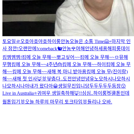
토요일ㄹ
오호
아호
야호
하이룽
안농
오늘은 소통 Time🤗
+마지막 인
사 잠깐!
오랜만에!
comeback🐿️
안농
🌹
머해
안녕하세용
해피룽데이
킹멤멤멤!
킹메 오늘 무해~~
뽀고싶어~~
킹메 오늘 무해~~
ㅁ
뮤해
무행
킹메 오늘 무해~~
4주년🎂
킹메 오늘 무해~~
하이
킹메 오늘 무
해~~
킹메 오늘 무해~~
새해 복 마니 받아용
킹메 오늘 무(진이랑)
해~~
새해 첫 인사🦊🐰🐻
춥다..
도전
안녕안녕
유노
모하시나
모하시
나
모하시나아
내가 왔다아😀
생일
무진입니당
두두두두두등장😗
Live in Australia⭐️
귀여우 생일축하해🦊!!
심심..
하이룽
👋
쿨톤인데
웜톤입기
🐰오늘 하루의 마무리 토크타임🐰
들리나 오바.