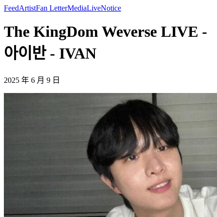
Feed
Artist
Fan Letter
Media
Live
Notice
The KingDom Weverse LIVE -
아이반 - IVAN
2025 年 6 月 9 日