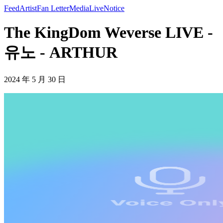
Feed
Artist
Fan Letter
Media
Live
Notice
The KingDom Weverse LIVE -
유노 - ARTHUR
2024 年 5 月 30 日