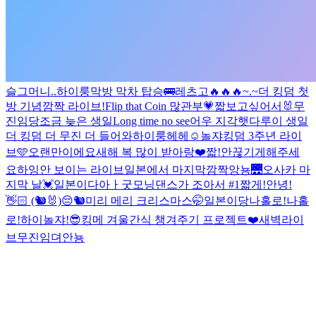
슬그머니..
하이룽
막방 막차 탑승🚌
레츠고🔥🔥🔥
~.~
더 킹덤 첫
방 기념
깜짝 라이브!
Flip that Coin 많관부💗
짧
보고싶어서🐰
무
진임당
조금 늦은 생일
Long time no see
어우 지각햇다
루이 생일
더 킹덤 더 무진 더 들어와
하이룽
헤헤☺️
놀쟈
킹덤 3주년 라이
브🩵
오랜만이에요
새해 복 많이 받아랑❤️
짧!
안끊기게해주세
요
하잉
안 보이는 라이브
일본에서 마지막
깜짝
앙뇽
🌉
오사카 마
지막 날💓
일본이다아ㅏ
굿모닝
댄스가 조아서 #1
짧게!
안녕!
👋🏻 (🐿️🐰)
😔
🐿️
미리 메리 크리스마스
🤭
일본이당
나홀로!
나홀
로!
하이
놀쟈!
😎
킹메 겨울간식 챙겨주기 프로젝트❤️
새벽라이
브
무진임뎌
안뇽