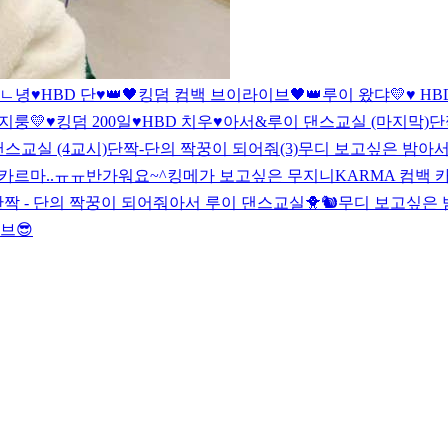
ㄴ녕
♥HBD 단♥
👑🖤킹덤 컴백 브이라이브🖤👑
루이 왔댜💛
♥ HB
지룽💛
♥킹덤 200일♥
HBD 치우♥
아서&루이 댄스교실 (마지막)
단
스교실 (4교시)
단짝-단의 짝꿍이 되어줘(3)
무디 보고싶은 밤
아서
카르마..ㅠㅠ
반가워요~^
킹메가 보고싶은 무지니
KARMA 컴백
단짝 - 단의 짝꿍이 되어줘
아서 루이 댄스교실🐥🐿
무디 보고싶은
브😎