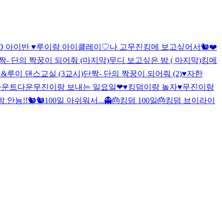
D 아이반 ♥
루이랑 아이클레이♡
나 고무진
킹메 보고싶어서🐿❤
짝- 단의 짝꿍이 되어줘 (마지막)
무디 보고싶은 밤 ( 마지막)
킹메
&루이 댄스교실 (3교시)
단짝- 단의 짝꿍이 되어줘 (2)
♥자한
 카운트다운
무진이랑 보내는 일요일❤
♥︎킹덤이랑 놀자♥︎
무진이랑
 밤
안뇽!!🐿🐿
100일 아쉬워서...👻
🎂킹덤 100일🎂
킹덤 브이라이