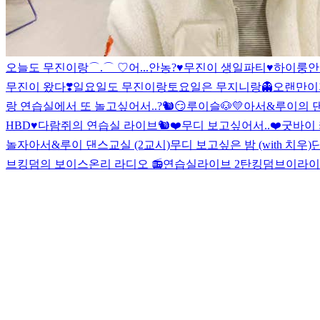
오늘도 무진이랑⌒.⌒ ♡
어...안농?
♥무진이 생일파티♥
하이룽
안
무진이 왔다❣
일요일도 무진이랑
토요일은 무지니랑👻
오랜만이
랑 연습실에서 또 놀고싶어서..?🐿😏
루이슬🐶💛
아서&루이의 댄
HBD♥
다람쥐의 연습실 라이브🐿❤
무디 보고싶어서..❤
굿바이 
놀자
아서&루이 댄스교실 (2교시)
무디 보고싶은 밤 (with 치우)
브
킹덤의 보이스온리 라디오 📻
연습실라이브 2탄
킹덤브이라이