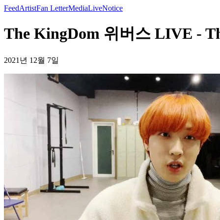
Feed
Artist
Fan Letter
Media
Live
Notice
The KingDom 위버스 LIVE - The
2021년 12월 7일