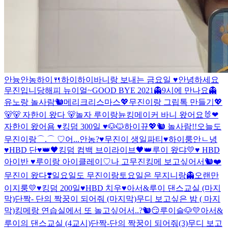
안늉
안농
하이🍴
하이
하이
바니랑 보내는 금요일 ♥
안녕하세요
무진입니당
해피 뉴이얼~
GOOD BYE 2021
👻9시에 만나요👻
유노랑 놀사람🐿
메리크리스마스
💖무진이랑 그립톡 만들기💖
🐻
🐻 자한이 왔다 🐻
놀자 루이랑
뉸
킹메이커 바니 왔어요🐰❤
자한이 왔어욤 ♥
킹덤 300일 ♥
🐶🐱
하이
뀨💖
🐿 놀사람!!
오늘도
무진이랑⌒.⌒ ♡
어...안농?
♥무진이 생일파티♥
하이룽
안ㄴ녕
♥HBD 단♥
👑🖤킹덤 컴백 브이라이브🖤👑
루이 왔댜💛
♥ HBD
아이반 ♥
루이랑 아이클레이♡
나 고무진
킹메 보고싶어서🐿❤
무진이 왔다❣
일요일도 무진이랑
토요일은 무지니랑👻
오랜만
이지룽💛
♥킹덤 200일♥
HBD 치우♥
아서&루이 댄스교실 (마지
막)
단짝- 단의 짝꿍이 되어줘 (마지막)
무디 보고싶은 밤 ( 마지
막)
킹메랑 연습실에서 또 놀고싶어서..?🐿😏
루이슬🐶💛
아서&
루이의 댄스교실 (4교시)
단짝-단의 짝꿍이 되어줘(3)
무디 보고