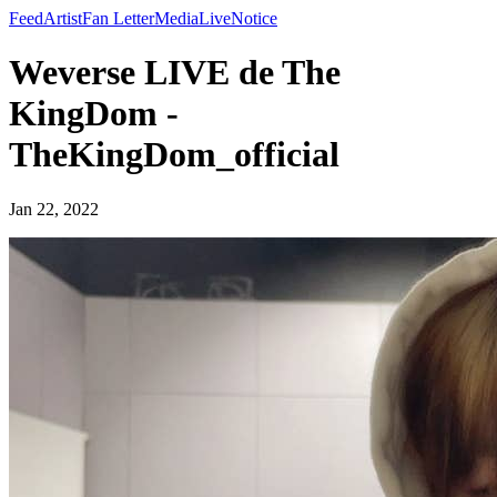
Feed
Artist
Fan Letter
Media
Live
Notice
Weverse LIVE de The
KingDom -
TheKingDom_official
Jan 22, 2022