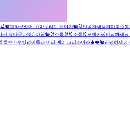
🍒🐿
뭐하구있어~??
마무리는 해야지
🐿🐰
안녕하세용
하이룽
소통
다시 왔다
굿나잇🌕
까꿍🐿
🐰소통🐰
🐰소통🐰
오랜만🤭
안녕하세요
🐰
클수마수
킹덤이들과 미리 메리 크리스마스🎄❤️
🐿
안녕하세요