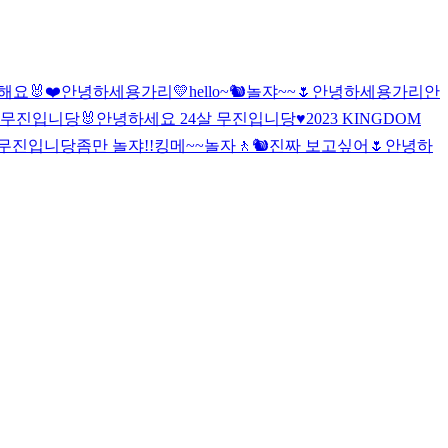
해요🐰❤️
안녕하세용가리💛
hello~🐿
놀쟈~~🌷
안녕하세용가리
안
 무진입니당
🐰
안녕하세요 24살 무진입니당
♥2023 KINGDOM
 무진입니당
좀만 놀쟈!!
킹메~~
놀자
🚶
🐿
진짜 보고싶어🌷
안녕
하