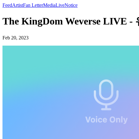
Feed
Artist
Fan Letter
Media
Live
Notice
The KingDom Weverse LIVE 
Feb 20, 2023