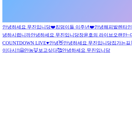
안녕하세요 무진입니당
❤️킹덤이들 이주년❤️
안녕
해피발렌타인
녕하시렵니까
안녕하세요 무진입니당
장윤호의 라이브
오랜만~
COUNTDOWN LIVE♥
안녕
👋
안녕하세요 무진입니당
집가는길
이
다시!!🤗
안농🦊
보고싶다🥰
안녕하세요 무진입니당