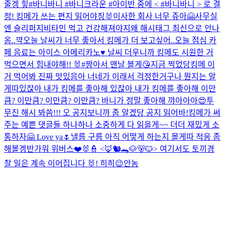
줄겡 힣
#바니바니 #바니크라운 #아이반 중에 < #바니바니 > 로 결
정! 킹메가 쓰는 편지 읽어야징🐰
이사한 회사 너무 쥬아🤗
사무실
엔 슬리퍼지
비타민 먹고 건강해져야지
왜 해시태그 최신으로 안나
옴..
꺅
오늘 날씨가 너무 좋아서 킹메가 더 보고싶어..
오늘 점심 카
페 음료는 아이스 아메리카노♥️ 날씨 더우니까 킹메도 시원한 거
먹으면서 힘내야해!! 🐰
#짱아서 맨날 볼게😘
지금 찍었당
킹메 이
거 먹어봐 진짜 맛있음
아 너네가 이래서 걱정한거구나 뭔지는 알
게따
있잖아 내가 킹메를 좋아해 있잖아 내가 킹메를 좋아해 이만
큼? 이만큼? 이만큼? 이만큼? 바니가 정말 좋아해 꺄아아아😍
투
무진 해시 봐씀!!!
오 공지보니까 좀 알겠당 공지 읽어바!
킹메가 써
주는 예쁜 댓글들 하나하나 소중하게 다 읽을게~~ 더더 재밌게 소
통하자🤗 Love ya🌷
낼름 구름
아직 어떻게 하는지 몰게따 적응 좀
해볼겡
반가워 위버스❤️
🐰👮 <🦊🐿️🐊🐶🐻🐱> 여기서도 토끼경
찰 일은 계속 이어집니다 🐰! 히히
😉
안농