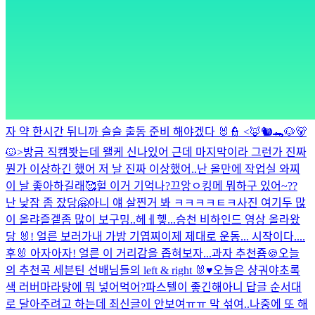
자 약 한시간 뒤니까 슬슬 출동 준비 해야겠다 🐰👮 <🦊🐿️🐊🐶🐻
🐱>
방금 직캠봣는데 왤케 신나있어 근데 마지막이라 그런가 진짜
뭔가 이상하긴 했어 저 날 진짜 이상했어..
난 올만에 작업실 와찌
이 날 좋아하길래🥰
헐 이거 기억나?
끄앙ㅇ
킹메 뭐하구 있어~??
난 낮잠 좀 잤당🤗
아니 얘 살찐거 봐 ㅋㅋㅋㅋㅌㅋ
사진 여기두 많
이 올랴즐겥
좀 많이 보구밍..
헤ㅔ헿...
승천 비하인드 영상 올라왔
당 🐰!
얼른 보러가
내 가방 기엽찌
이제 제대로 운동... 시작이다....
후🐰 아자아자!
얼른 이 거리감을 좁혀보자...
과자 추천죰🍪
오늘
의 추천곡 세븐틴 선배님들의 left & right 🐰♥️
오늘은 샹궈야
초록
색 러버
마라탕에 뭐 넣어먹어?
파스텔이 좋긴해
아니 답글 순서대
로 달아주려고 하는데 최신글이 안보여ㅠㅠ 막 섞여..
나중에 또 해