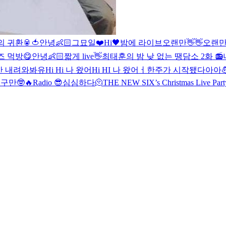
 귀환🥫🍅
안녕👶🏻
그묘일❤️
Hi🖤
밤에 라이브
오랜만👋👋
오랜만
즈 먹방😋
안녕👶🏻
짧게 live👋
최태훈의 밤 낮 없는 땡담소 2화 📻
깐 내려와봐유
Hi Hi 나 왔어
Hi HI 나 왔어ㅓ
한주가 시작됐다아아
구만🤓🔥
Radio 😎
심심하다🫠
THE NEW SIX’s Christmas Live Part