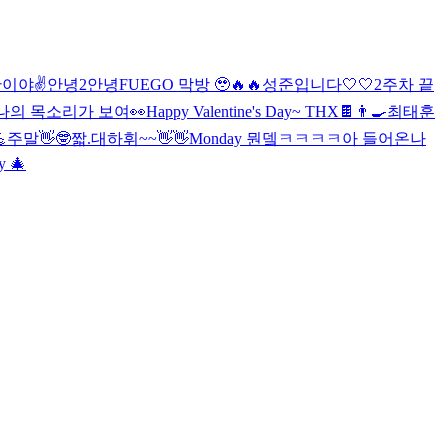
이야✌️
안녕2
안녕
FUEGO 막방 🥹🔥🔥
성준입니다🤍🤍
2주차 끝
나의 목소리가 보여👀
Happy Valentine's Day~ THX🍫👨‍🍳
최태훈

주말👋🤓
짧.대
하휘~~👋👋
Monday 뭔뎈ㅋㅋㅋㅋ
아 들어온나
y 🎄