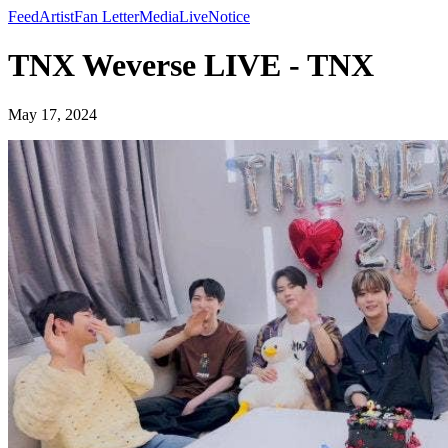
Feed
Artist
Fan Letter
Media
Live
Notice
TNX Weverse LIVE - TNX
May 17, 2024