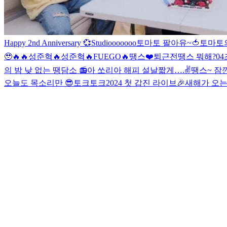
Happy 2nd Anniversary 💞
Studiooooooo
토마토 팔아유~🍅
토마토의
🥹🔥🔥
성준혁🔥
성준혁🔥
FUEGO🔥
땡스❤️
퇴근전
땡스 뭐해?
04
의 밤 낮 없는 땡담소 📻
아 쏘리
아 해피 설날
짧게….✌️
땡스~ 잠
오늘도 목소리만 😎
토크토크
2024 첫 갑진 라이브🎉
새해가 오는