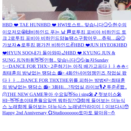
HBD ❤️ TAE HUN
HBD ❤️ HWI
토스트.. 맞습니다🙄💦
현수의
이모저모🤩🙌
비하인드 푸는 날 🏁
로투킹 포비아 비하인드 토
크 2
로투킹 포비아 비하인드얌
놀땡스구함
어우…츄워…🥶🙄
가보자🔥
로투킹 평가전 비하인드✌️
HBD ❤️JUN HYEOK
HBD
❤️HYUN SOO
내가 돌아와따
🌙
HBD ❤️ KYUNG JUN &
SUNG JUN
하휘👋👋
인형.. 맞습니다🙄💦
놀자
Sunday
✨
<DANCE FOR THX> 2
준혀기는 아직 배가고프다ㅏㅏ🍚🍚
<
최태훈의 밤낮없는 땡담소 📻> 4화
안녀어엉
잼민즈 작업실 왔
다ㅏㅏ…
DANCE FOR THX
THE위를 피하는 방법🍉
<최태훈
의 밤낮없는 땡담소 📻> 3화
Hi…?
작업실 라이브🎙🎵
투준✌️
짧..
🫠
THE NEW GAME🎯
아 수요일👋
So i sing🎤🎵
첫보이스🎤
HI~👋👋
초이태훈
월요일엔 뭐하징??🧐
함께 들어보는 더뉴식
스 노래
함께 들어보는 더뉴식스 노래
녕안
라이이ㅣ이브
다시🥹
Happy 2nd Anniversary 💞
Studiooooooo
토마토 팔아유~🍅