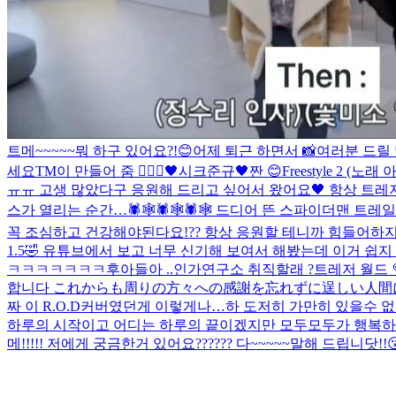
트메~~~~~뭐 하구 있어요?!😊
어제 퇴근 하면서 📸
여러분 드릴 
세요
TM이 만들어 줌 🧚🏻‍♀️
🖤시크준규🖤
짠 😊
Freestyle 2 
ㅠㅠ 고생 많았다구 응원해 드리고 싶어서 왔어요🖤 항상 트레저 
스가 열리는 순간…🕷🕸🕷🕸🕷🕸 드디어 뜬 스파이더맨 트레
꼭 조심하고 건강해야된다요!?? 항상 응원할 테니까 힘들어하지말고!
1.5🤣 유튜브에서 보고 너무 신기해 보여서 해봤는데 이거 쉽지
ㅋㅋㅋㅋㅋㅋㅋ후
아들아 ..
인가연구소 취직할래 ?
트레저 월드 
합니다 これからも周りの方々への感謝を忘れずに逞しい人間
짜 이 R.O.D커버였던게 이렇게나…하 도저히 가만히 있을수 없어
하루의 시작이고 어디는 하루의 끝이겠지만 모두모두가 행복하고
메!!!!! 저에게 궁금한거 있어요?????? 다~~~~~말해 드립니닷!!