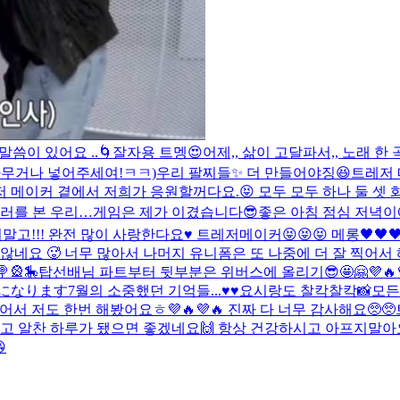
말씀이 있어요 ..
🌀
잘자용 트멩😍
어제,, 삶이 고달파서,, 노래
(노래 아무거나 넣어주세여!ㅋㅋ)
우리 팔찌들✨ 더 만들어야징😆
트레저 
메이커 곁에서 저희가 응원할꺼다요.😝 모두 모두 하나 둘 셋 화이팅
일러를 본 우리…
게임은 제가 이겼습니다😎
좋은 아침 점심 저녁이에
!! 완전 많이 사랑한다요♥️ 트레저메이커😝😝😝 메롱🖤🖤
 않네요 🥵 너무 많아서 나머지 유니폼은 또 나중에 더 잘 찍어서
🎡🎠
탑선배님 파트부터 뒷부분은 위버스에 올리기😎🤩🤗💜🔥
になります
7월의 소중했던 기억들...♥️♥️
요시랑도 찰칵찰칵📸
모든
서 저도 한번 해봤어요ㅎ💜🔥💜🔥 진짜 다 너무 감사해요🥺🥺
 알찬 하루가 됐으면 좋겠네요🙌 항상 건강하시고 아프지말아요!
