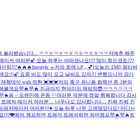
 한 곡 불러봤습니다... ㅋㅋㅎㅋㅎㅋㅎㅋㅎㅋㅎㅎㅋㅋ
저메추 해주
메이커 여러분🌠 오늘 하루는 어떠셨나요!?? 많이 힘드셨죠???
!!?🔥🔥🔥
freestyle ㅠ
저의 최애 LP ,, 💕
[오늘의 TMI] 멀티버
요!!!🌠 요즘 비도 많이 오고 날씨도 갑자기 변했으니까 감기

재혁데이 with 정환 💓💓💓
저의 축구 유니폼 컬렉션 중 3분의
 해볼게요💜🔥💜🔥 지금까지 현석이의 깨방정😎ㅋㅋㅋㅋㅋㅋ
🔥
음 ~ 오랜만에 운동 ^^
여러분 덕분에 정말 행복합니다 감사
 트레저 메이커 여러분… 너무나도 감사합니다… 진짜 진짜 진
트레저메이커 여러분!!!♥️ 오늘 하루 너무 고생많았다요! 어디는
??🐨
썸머 캠프하면 트레저 트레저하면 썸머캠프💜🔥💜🔥
트