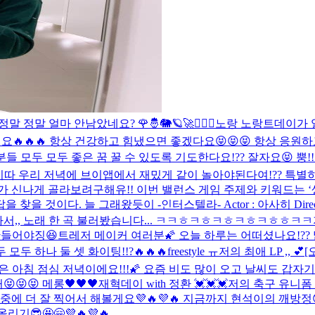
정말 정말 얼마 안남았네요? 🌹🤴🐘🪐🚀
🙇🏻‍♂️
노랑 노랑
트데이가 얼마
🔥🔥🔥 항상 건강하고 힘냈으면 좋겠다요😝😝😝 항상 응원하
 모두 모두 좋은 꿈 꿀 수 있도록 기도한다요!?? 잘자요😝 뿡!!!
️ 이따 우리 저녁에 브이앱에서 재밌게 같이 놀아야된다여!?? 특별
신나게 골라보려구해유!! 이번 밸런스 게임 주제와 키워드는 ‘생일’
을 찾을 것이다. 늘 그래왔듯이 -인터스텔라- Actor : 아사히 Direct
달파서,, 노래 한 곡 불러봤습니다... ㅋㅋㅎㅋㅎㅋㅎㅋㅎㅋㅎㅎㅋㅋ
만들어야징😆
트레저 메이커 여러분🌠 오늘 하루는 어떠셨나요!??
두 하나 둘 셋 화이팅!!?🔥🔥🔥
freestyle ㅠ
저의 최애 LP ,, 💕
[
은 아침 점심 저녁이에요!!!🌠 요즘 비도 많이 오고 날씨도 갑
😝😝 메롱🖤🖤🖤
재혁데이 with 정환 💓💓💓
저의 축구 유니폼 
 나중에 더 잘 찍어서 해볼게요💜🔥💜🔥 지금까지 현석이의 
😎🤩🤗💜🔥💜🔥