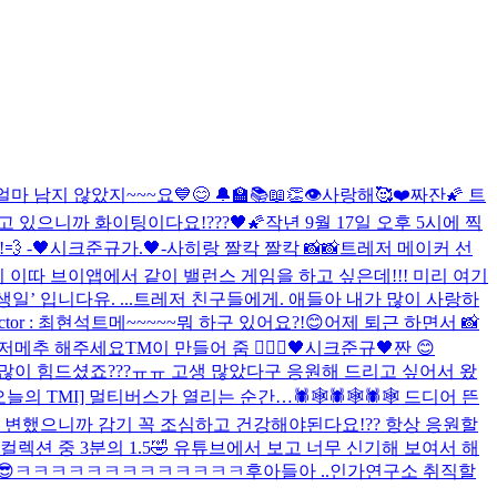
 남지 않았지~~~요💙😊 🔔🏫📚📖👏
👁
사랑해🥰❤️
짜잔🌠 트
고 있으니까 화이팅이다요!???🖤🌠
작년 9월 17일 오후 5시에 찍
 -🖤시크준규가.🖤-
사히랑 짤칵 짤칵 📸📸
트레저 메이커 선
히 이따 브이앱에서 같이 밸런스 게임을 하고 싶은데!!! 미리 여기
 입니다유. ...
트레저 친구들에게. 애들아 내가 많이 사랑하
or : 최현석
트메~~~~~뭐 하구 있어요?!😊
어제 퇴근 하면서 📸
저메추 해주세요
TM이 만들어 줌 🧚🏻‍♀️
🖤시크준규🖤
짠 😊
 많이 힘드셨죠???ㅠㅠ 고생 많았다구 응원해 드리고 싶어서 왔
오늘의 TMI] 멀티버스가 열리는 순간…🕷🕸🕷🕸🕷🕸 드디어 뜬
자기 변했으니까 감기 꼭 조심하고 건강해야된다요!?? 항상 응원할
컬렉션 중 3분의 1.5🤣 유튜브에서 보고 너무 신기해 보여서 해
깨방정😎ㅋㅋㅋㅋㅋㅋㅋㅋㅋㅋㅋㅋㅋ후
아들아 ..
인가연구소 취직할