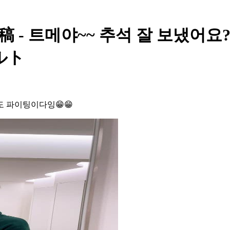
 - 트메야~~ 추석 잘 보냈어요
ルト
도 파이팅이다잉😁😁