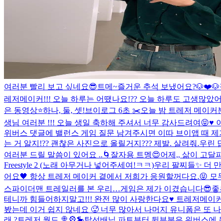
여러분 빨리 보고 싶네요😎
트메~즐거운 추석 보냈어요?🐶❤️🐶
레저메이커!!! 오늘 하루는 어땠나요!?? 오늘 하루도 고생많았어요
은 동영상⭐️
하나, 둘, 셋!
브이로그 6초 ✂️
오늘 밤 트레저 메이커분들
생님 여러분 !!! 오늘 생일 축하해 주셔서 너무 감사드려여😝♥
위버스 댓글에 밸런스 게임 질문 남겨주시면 이따 브이앱 때 제가 
는 거 알지!?? 괜찮은 사진으로 올릴거지??? 제발. 살려줘.
우린 답
여러분 드릴 말씀이 있어요 ..
🌀
잘자용 트멩😍
어제,, 삶이 고
Freestyle 2 (노래 아무거나 넣어주세여!ㅋㅋ)
우리 팔찌들✨ 더 
어요🖤 항상 트레저 메이커 곁에서 저희가 응원할꺼다요.😝 모두 모
스파이더맨 트레일러를 본 우리…
게임은 제가 이겼습니다😎
좋
테니까 힘들어하지말고!!! 완전 많이 사랑한다요♥️ 트레저메이커😝
봤는데 이거 쉽지 않네요 🥵 너무 많아서 나머지 유니폼은 또
래 ?
트레저 월드 🍭🎡🎠
탑선배님 파트부터 뒷부분은 위버스에 올리기