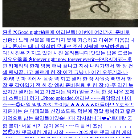
쨘✌️ 🫤
Good night🤗
트메 여러분들! 이번에 여러가지 준비로
상황상 노래 선물을 해드리지 못해 죄송하고 아쉬운 마음입니
다 .. 콘서트 때 더 열심히 무대로 주신 사랑에 보답하겠습니
다! 사진은 가지고 있던 사진 올려봅니다!
맛있는 밥은 드셨는
지요오😁😁
🕺
forever right now forever ever💫
~PARADISE~ 후
면 카메라의 한계 영통 팬싸 끝나고 지하 내려가면서 한 장 컨
셉 팬싸끝나고 빠르게 한 장 이건 그냥 나 이건 오뚜기와 나
300명 인파 속에서 음중 벽 끼고 셀카 한 장 사원증 빼면서 한
장 옷 갈아입기 전 한 장 엠씨 준비완료 후 한 장 (아주 약간 늦
었지만 셀카는 찍고 가겠다는 의지) 얼굴 가득 한 장 나우 포에
버 스탠바이 하기...
Photo uploaded.
여러분~~~~
음악중심 나이
스~~~😋
내일 막방 까지 화이팅 🔥🔥🔥🔥🔥
애들아!!! Y로와!!!
지훈이는 손 디테일을 신경쓰도록. 덕분에 정말 행복하고 좋은
기억으로 남는 촬영들이였습니다! 감사합니다❤️🌠
트메랑 궁
합 볼까~
서울 비가 많이 온다 ~~~ 다들 비 조심 ㅜㅜㅜㅜㅜㅜ
😈😇
2차 댓글제한 게임 시작 ~~~~~
2025개로 댓글 제한 게임