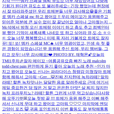
시작 ~~~~
엠카 스페셜 엠씨 뀨도소 너무 재밌었어요 나중에
기회가 된다면 뀨도소 또 불러주세요~ 긴장 했었는데 현장에
서 잘 따라와주셨던 우리 트메분들 너무 감사해요😁
좋은 기회
로 엠카 스페셜 mc 하고 왔어요 !! 우리 메이꼬가 응원해주고
믿어준 덕분에 큰 실수 없이 잘 끝났어요 얼마나 고마웠는지 ,,,
Mc석에서 방청 오신 트메랑 이야기 하고 춤도 추고 컴백인터
뷰 했던 기억이 새록새록 나네요 또 하고 싶어라 뀨,도,소 ㅎㅇ
ㅌ 오늘 너무 행복했으니 이제 푹 자러 가볼게요 트메도 잘자
뀨! 또! 쏘! 엠카 스페셜 MC🔥 너무 영광이었고, 인생 속 첫 좋
은 경험이 되었습니다! 🫶 응원해 주신 트메, 우리 멤버들, 그
리고 모두! 너무 감사해요!❤️ PHOTO BY. 재혁몬🌠
오늘의
TMI
1주차🎉
잘자 메이꼬 ~
여름공유
요즘 빠진 노래 malcolm
todd-chest pain 편안하게 듣기 좋아 오늘의 노래 추천 ~
인가 마
치고 왔어요 오늘도 신나는 파라다이스 청량감 미쳤잖아 트메
함께 해줘서 고마워 ~
Grrr…🐯
진짜 진지한데 녹차라떼? 말차
라떼? 할튼 녹차맛나는 달달한 음료 알려주세요 근데 여기서
제일 중요한건 당 많은 거 말고 은은한 단맛* 살 찌지 않지만
녹차 프라푸치노? 라떼? 할튼 그런게 너무 먹고싶습니다
사랑
해 오뚜기🫶🏼
오늘 첫방 끝 !!! 트메가 응원 해주고 이뻐 해주
셔서 신나게 무대 하고 왔어요 고마워 🤍🤍🤍 마지막에 엔딩
고양이 포즈 😺 귀욤 포인트까지 이번 활동도 잘 부탁해통통