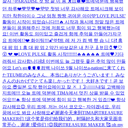
잘자 ~
PARADISE 첫 방 끝 이 용 🕺🏻🪩
❤️트메덕분에 행복했
던 하루❤️
💙💚🧡❤️💜🩵 첫방 너무 감사해요 트메
시크해 보이
지만 착한아이☺️ 그냥 엄청 짱짱 귀여운 아이🩵
'LOVE PULSE'
활동이 시작이 되었습니다!!!🔥 시작과 동시에 정말 많은 트메
분들이 응원해주신 것에 저희도 너무 힘이 되고 행복했는데
요! 이번 활동도 의미있고 즐겁게 함께 추억을 만들어가자구
요 트메에!?❤️ 화이팅!!!🌠🫶
❗️트 레 저 가 컴 백 했 습 니 다❗️ 홍
대 팝 업 1 홍 대 팝 업 2 약간 바보같은 내 친구 🎸🤘🏻🧷🖤🤍
😵 💔 ❤️
LOVE PULSE 활동 시작!!!!!!!🔥🔥🔥🔥🔥 트메🖤기다
려줘서 감사합니다🙌 이번에도 늘 그랬듯 좋은 추억 많이 만들
어요 Let’s go🫀🫀🫀
컴백 나이쓰 9월 나이쓰
a-nationに来てくれ
たTEUMEのみなさん、本当にありがとうございます！ みな
さんのおかげでとても楽しかったです！ 大好きです！
곧 보
아요 😎
일본 도착 했어요
메이꼬 잘 ㅈ ㅏ🌛////////
내일 고백해야
지
트메!!! 오늘 트메 덕분에 TIMA에서 멋진 상을 받을 수 있었
어요!!!🔥 항상 트메 덕분에 힘이 되고 행복한 거 있죠!?❤️ 항상
감사해요😊 우리 트메, 저는 어서 코오오~ 자야겠네요. 우리
꿈에서도 봐요 사랑해요🌠
谢谢今天来到TIMA的TREASURE
MAKER们 !这个奖是你们给我们的，时隔好久和大家见面非
常开心，谢谢 !爱你们 !😊我的TREASURE MAKER 🥰 oh my