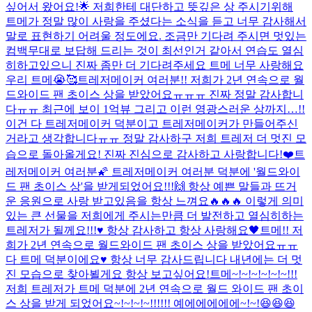
싶어서 왔어요!🌟 저희한테 대단하고 뜻깊은 상 주시기위해
트메가 정말 많이 사랑을 주셨다는 소식을 듣고 너무 감사해서
말로 표현하기 어려울 정도에요. 조금만 기다려 주시면 멋있는
컴백무대로 보답해 드리는 것이 최선인거 같아서 연습도 열심
히하고있으니 진짜 좀만 더 기다려주세요 트메 너무 사랑해요
우리 트메😭🥰
트레저메이커 여러분!! 저희가 2년 연속으로 월
드와이드 팬 초이스 상을 받았어요ㅠㅠㅠ 진짜 정말 감사합니
다ㅠㅠ 최근에 보이 1억뷰 그리고 이런 영광스러운 상까지…!!
이건 다 트레저메이커 덕분이고 트레저메이커가 만들어주신
거라고 생각합니다ㅠㅠ 정말 감사하구 저희 트레저 더 멋진 모
습으로 돌아올게요! 진짜 진심으로 감사하고 사랑합니다!❤️
트
레저메이커 여러분🌠 트레저메이커 여러분 덕분에 '월드와이
드 팬 초이스 상'을 받게되었어요!!!🙌 항상 예쁜 말들과 뜨거
운 응원으로 사랑 받고있음을 항상 느껴요🔥🔥🔥 이렇게 의미
있는 큰 선물을 저희에게 주시는만큼 더 발전하고 열심히하는
트레저가 될께요!!!♥️ 항상 감사하고 항상 사랑해요🖤
트메!! 저
희가 2년 연속으로 월드와이드 팬 초이스 상을 받았어요ㅠㅠ
다 트메 덕분이에요♥️ 항상 너무 감사드립니다 내년에는 더 멋
진 모습으로 찾아뵐게요 항상 보고싶어요!
트메~!~!~!~!~!~!!!
저희 트레저가 트메 덕분에 2년 연속으로 월드 와이드 팬 초이
스 상을 받게 되었어요~!~!~!~!!!!!! 예에에에에에~!~!😆😆😆