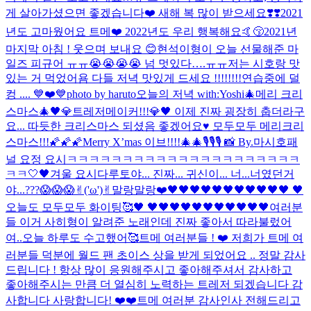
게 살아가셨으면 좋겠습니다❤️ 새해 복 많이 받으세요❣️❣️
2021
년도 고마웠어요 트메❤️ 2022년도 우리 행복해요🤙😚
2021년
마지막 아침 ! 웃으며 보내요 😊
현석이형이 오늘 선물해준 마
일즈 피규어 ㅠㅠ😭😭😭😭 넘 멋있다….ㅠㅠ
저는 시호랑 맛
있는 거 먹었어욤 다들 저녁 맛있게 드세요 !!!!!!!!
연습중에 덜
컹 .... 💙❤️💙
photo by haruto
오늘의 저녁 with:Yoshi
🎄메리 크리
스마스🎄
🖤💎트레저메이커!!!💎🖤 이제 진짜 굉장히 춥더라구
요... 따듯한 크리스마스 되셨음 좋겠어요♥️ 모두모두 메리크리
스마스!!!🌠🌠🌠
Merry X’mas 이브!!!!🎄🎄
🎙🎙🎙 📸 By.마시호
패
널 요정 요시
ㅋㅋㅋㅋㅋㅋㅋㅋㅋㅋㅋㅋㅋㅋㅋㅋㅋㅋㅋㅋㅋ
ㅋㅋ
🤍🖤
겨울 요시다
루토야... 진짜... 귀신이... 너...너였던거
야...???😱😱😱
✌︎('ω')✌︎
말랑말랑❤️
🖤🖤🖤🖤🖤🖤🖤🖤🖤🖤🖤 🖤
오늘도 모두모두 화이팅🥰🖤 🖤🖤🖤🖤🖤🖤🖤🖤🖤🖤🖤
여러분
들 이거 사히형이 알려준 노래인데 진짜 좋아서 따라불렀어
여..
오늘 하루도 수고했어🥰
트메 여러분들 ! ❤️ 저희가 트메 여
러분들 덕분에 월드 팬 초이스 상을 받게 되었어요 .. 정말 감사
드립니다 ! 항상 많이 응원해주시고 좋아해주셔서 감사하고
좋아해주시는 만큼 더 열심히 노력하는 트레저 되겠습니다 감
사합니다 사랑합니다! ❤️❤️
트메 여러분 감사인사 전해드리고