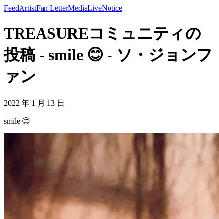
Feed
Artist
Fan Letter
Media
Live
Notice
TREASUREコミュニティの
投稿 - smile 😊 - ソ・ジョンフ
ァン
2022 年 1 月 13 日
smile 😊