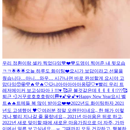
우리 정환이랑 셀카 찍었다잉💙❤️💙
도영이 찍어준 내 뒷모습
ㅋㅋ🌟🌟🌟
오늘 하루도 화이팅❤️
요시가 보답이라고 선물을
줬습니다…아니…와우… 시간나면 바로 완성할게 요시야 고
맙다잉🥺🤩💜🔥💜🔥
🤍🐱냐아아아아아옹🐱🤍
♥️빨리 우리 트
레저메이커 보고싶따아ㅏ!!!♥️ 🥰곧 볼것같은데ㅔㅔㅔㅔ!???🥰
퇴근 💨
거꾸로호호호랑이
🏁
♥️🌠💎🌠♥️
Happy New Year
요시 벨
트🔥🔥
트메들 복 많이 받아요❤️❤️
2022년도 화이팅하자 2021
년도 고생했어 🖤🤍
여러분 정말 오랜만이네요,, 한 해가 이렇
게나 빨리 지나갈 줄 몰랐네요,,, 2021년 아쉬움은 뒤로 하고,
2022년 새로 맞이할 때에 새로운 마음가짐으로 더 자주, 가까
이에서 얼른 보고싶네요…ㅠ 그때까지 모두 건강하고, 행복하