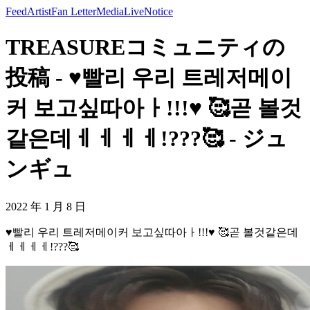
Feed
Artist
Fan Letter
Media
Live
Notice
TREASUREコミュニティの
投稿 - ♥️빨리 우리 트레저메이
커 보고싶따아ㅏ!!!♥️ 🥰곧 볼것
같은데ㅔㅔㅔㅔ!???🥰 - ジュ
ンギュ
2022 年 1 月 8 日
♥️빨리 우리 트레저메이커 보고싶따아ㅏ!!!♥️ 🥰곧 볼것같은데
ㅔㅔㅔㅔ!???🥰