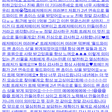
히하고있으니 진짜 좀만 더 기다려주세요 트메 너무 사랑해요
우리 트메😭🥰
트레저메이커 여러분!! 저희가 2년 연속으로 월
드와이드 팬 초이스 상을 받았어요ㅠㅠㅠ 진짜 정말 감사합니
다ㅠㅠ 최근에 보이 1억뷰 그리고 이런 영광스러운 상까지…!!
이건 다 트레저메이커 덕분이고 트레저메이커가 만들어주신
거라고 생각합니다ㅠㅠ 정말 감사하구 저희 트레저 더 멋진 모
습으로 돌아올게요! 진짜 진심으로 감사하고 사랑합니다!❤️
트
레저메이커 여러분🌠 트레저메이커 여러분 덕분에 '월드와이
드 팬 초이스 상'을 받게되었어요!!!🙌 항상 예쁜 말들과 뜨거
운 응원으로 사랑 받고있음을 항상 느껴요🔥🔥🔥 이렇게 의미
있는 큰 선물을 저희에게 주시는만큼 더 발전하고 열심히하는
트레저가 될께요!!!♥️ 항상 감사하고 항상 사랑해요🖤
트메!! 저
희가 2년 연속으로 월드와이드 팬 초이스 상을 받았어요ㅠㅠ
다 트메 덕분이에요♥️ 항상 너무 감사드립니다 내년에는 더 멋
진 모습으로 찾아뵐게요 항상 보고싶어요!
트메~!~!~!~!~!~!!!
저희 트레저가 트메 덕분에 2년 연속으로 월드 와이드 팬 초이
스 상을 받게 되었어요~!~!~!~!!!!!! 예에에에에에~!~!😆😆😆
😆😆 트메가 만들어주신 상이고 트메가 노력해서 만들어주신
거니까 더더 의미있고 뜻 깊은 것 같아요 정말 감사드립니다
😊 앞으로 더 열심히하고 보답하는 재혁이가 될게요 세상에서
제일 사랑해요...
트레저 메이커 안녕하세요! 감사 인사가 조금