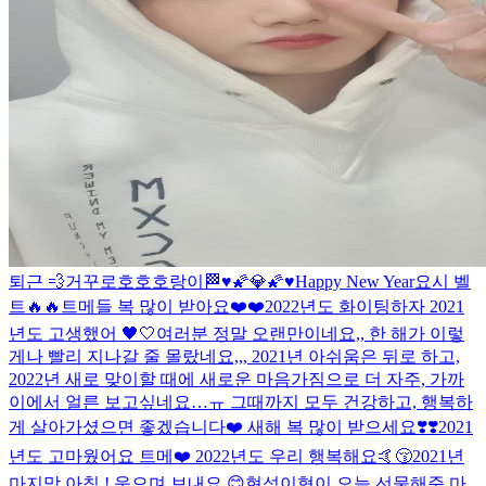
퇴근 💨
거꾸로호호호랑이
🏁
♥️🌠💎🌠♥️
Happy New Year
요시 벨
트🔥🔥
트메들 복 많이 받아요❤️❤️
2022년도 화이팅하자 2021
년도 고생했어 🖤🤍
여러분 정말 오랜만이네요,, 한 해가 이렇
게나 빨리 지나갈 줄 몰랐네요,,, 2021년 아쉬움은 뒤로 하고,
2022년 새로 맞이할 때에 새로운 마음가짐으로 더 자주, 가까
이에서 얼른 보고싶네요…ㅠ 그때까지 모두 건강하고, 행복하
게 살아가셨으면 좋겠습니다❤️ 새해 복 많이 받으세요❣️❣️
2021
년도 고마웠어요 트메❤️ 2022년도 우리 행복해요🤙😚
2021년
마지막 아침 ! 웃으며 보내요 😊
현석이형이 오늘 선물해준 마