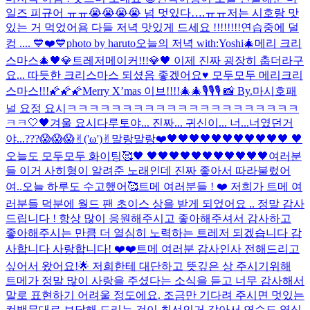
일즈 피규어 ㅠㅠ😭😭😭😭 넘 멋있다….ㅠㅠ
저는 시호랑 맛
있는 거 먹었어욤 다들 저녁 맛있게 드세요 !!!!!!!!
연습중에 덜
컹 .... 💙❤️💙
photo by haruto
오늘의 저녁 with:Yoshi
🎄메리 크리
스마스🎄
🖤💎트레저메이커!!!💎🖤 이제 진짜 굉장히 춥더라구
요... 따듯한 크리스마스 되셨음 좋겠어요♥️ 모두모두 메리크리
스마스!!!🌠🌠🌠
Merry X’mas 이브!!!!🎄🎄
🎙🎙🎙 📸 By.마시호
패
널 요정 요시
ㅋㅋㅋㅋㅋㅋㅋㅋㅋㅋㅋㅋㅋㅋㅋㅋㅋㅋㅋㅋㅋ
ㅋㅋ
🤍🖤
겨울 요시다
루토야... 진짜... 귀신이... 너...너였던거
야...???😱😱😱
✌︎('ω')✌︎
말랑말랑❤️
🖤🖤🖤🖤🖤🖤🖤🖤🖤🖤🖤 🖤
오늘도 모두모두 화이팅🥰🖤 🖤🖤🖤🖤🖤🖤🖤🖤🖤🖤🖤
여러분
들 이거 사히형이 알려준 노래인데 진짜 좋아서 따라불렀어
여..
오늘 하루도 수고했어🥰
트메 여러분들 ! ❤️ 저희가 트메 여
러분들 덕분에 월드 팬 초이스 상을 받게 되었어요 .. 정말 감사
드립니다 ! 항상 많이 응원해주시고 좋아해주셔서 감사하고
좋아해주시는 만큼 더 열심히 노력하는 트레저 되겠습니다 감
사합니다 사랑합니다! ❤️❤️
트메 여러분 감사인사 전해드리고
싶어서 왔어요!🌟 저희한테 대단하고 뜻깊은 상 주시기위해
트메가 정말 많이 사랑을 주셨다는 소식을 듣고 너무 감사해서
말로 표현하기 어려울 정도에요. 조금만 기다려 주시면 멋있는
컴백무대로 보답해 드리는 것이 최선인거 같아서 연습도 열심