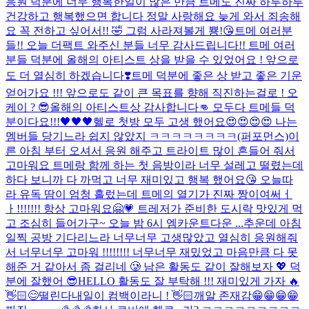
응원 덕분에 너무 행복한일이 많은 만큼 트메도 진짜 하루하루
건강하고 행복했으면 합니다 정말 사랑해요 늦게 와서 죄송해
요 꼭 전하고 싶어서!! 🤣 그럼 사라져볼게 뿅!😘
트메 여러분
들!! 오늘 더팩트 와주신 분들 너무 감사드립니다!! 트메 여러
분들 덕분에 올해의 아티스트 상을 받을 수 있었어요 ! 앞으로
도 더 열심히 하겠습니다❣️
트메 덕분에 좋은 상 받고 좋은 기운
얻어가요 !!! 앞으로도 같이 큰 목표를 향해 직진하는걸로 ! 오
케이 ? 😎
올해의 아티스트상 감사합니다👊 모두다 트메들 덕
분이다요!!!🖤🖤🖤
헬로 첫방 모두 고생 했어요😍😍😍😍 나는
멤버들 당기느라 쉽지 않았지 ㅋㅋㅋㅋㅋㅋㅋㅋ(퍼포먼스)
이
른 아침 부터 오셔서 응원 해주고 트라이트 많이 흔들어 줘서
고마워요 트메랑 함께 하는 첫 음방이라 너무 설레고 떨렸는데
하다 보니까 다 까먹고 너무 재미있고 행복 했어요😘 오늘따
라 유독 땀이 엄청 흘렀는데 트메의 열기가 진짜 짱이여써ㅓ
ㅏ!!!!!!! 항상 고마워요🤗💗 트레저가 준비한 도시락 맛있게 먹
고 조심히 들어가구~ 오늘 밤 6시 엠카운트다운 ...
추운데 아침
일찍 공방 기다리느라 너무너무 고생많았고 열심히 응원해줘
서 너무너무 고마워 !!!!!!!! 너무너무 재밌었고 마음만큼 다 못
해준 거 같아서 좀 걸리네 🥲 남은 활동도 같이 잘해보자 💖 덕
분에 잘했어 😎
HELLO 활동도 잘 부탁해 !!! 재미있게 가자 🔥
👋🏻😊
떨린다
내일이 컴백이라니 ! 👋🏻
깨알 존재감😁😁😁😁