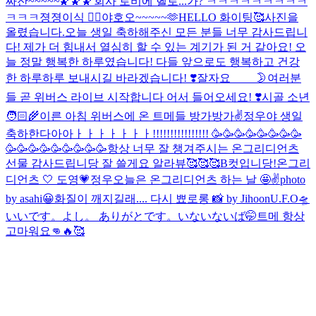
짜잔~~~~~🌠🌠🌠
회사 로비에 헬로...가? ㅋㅋㅋㅋㅋㅋㅋㅋㅋ
ㅋㅋㅋ
졍졍이식 ✌🏻
야호오~~~~~🫶
HELLO 화이팅🥰
사진을
올렸습니다.
오늘 생일 축하해주신 모든 분들 너무 감사드립니
다! 제가 더 힘내서 열심히 할 수 있는 계기가 된 거 같아요! 오
늘 정말 행복한 하루였습니다! 다들 앞으로도 행복하고 건강
한 하루하루 보내시길 바라겠습니다! ❣️
잘자요____ 🌛
여러분
들 곧 위버스 라이브 시작합니다 어서 들어오세요! ❣️
시골 소년
🧑🏻‍🌾
이른 아침 위버스에 온 트메들 방가방가✌️
정우야 생일
축하한다아아ㅏㅏㅏㅏㅏㅏㅏ!!!!!!!!!!!!!!!! 🥳🥳🥳🥳🥳🥳🥳🥳
🥳🥳🥳🥳🥳🥳🥳🥳🥳
항상 너무 잘 챙겨주시는 온그리디언츠
선물 감사드립니당 잘 쓸게요 알라뷰🥰🥰🥰
B컷입니당!
온그리
디언츠 🤍 도영💗정우
오늘은 온그리디언츠 하는 날 🤩
✌️
photo
by asahi😀
화질이 깨지길래.... 다시 뾰로롱 📸 by Jihoon
U.F.O🛸
いいです。
よし。 ありがとです。
いないないば🤭
트메 항상
고마워요👊🔥🥰