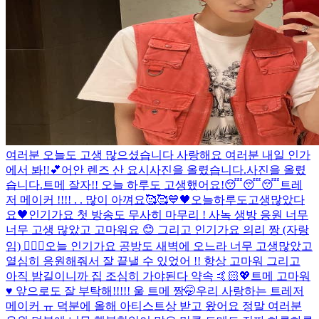
여러분 오늘도 고생 많으셨습니다 사랑해요 여러분 내일 인가
에서 봐!!💕
어안 렌즈 산 요시
사진을 올렸습니다.
사진을 올렸
습니다.
트메 잘자!! 오늘 하루도 고생했어요!😴😴😴
트레
저 메이커 !!!! . . 많이 아껴요🥰🥰
💙
🖤오늘하루도고생많았다
요🖤
인기가요 첫 방송도 무사히 마무리 ! 사녹 생방 응원 너무
너무 고생 많았고 고마워요 😊 그리고 인기가요 의리 짱 (자랑
임) 👍🏻😘
오늘 인기가요 공방도 새벽에 오느라 너무 고생많았고
열심히 응원해줘서 잘 끝낼 수 있었어 !! 항상 고마워 그리고
아직 밤길이니까 집 조심히 가야된다 약속 🤙🏻💖
트메 고마워
♥️ 앞으로도 잘 부탁해!!!!! 울 트메 짱🤭
우리 사랑하는 트레저
메이커 ㅠ 덕분에 올해 아티스트상 받고 왔어요 정말 여러분