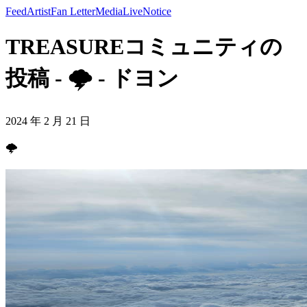
Feed
Artist
Fan Letter
Media
Live
Notice
TREASUREコミュニティの
投稿 - 🌩 - ドヨン
2024 年 2 月 21 日
🌩