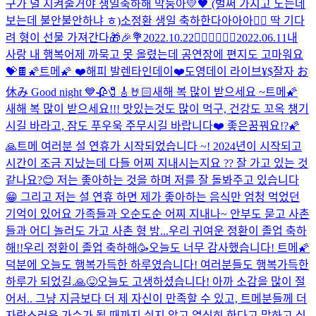
구가 널 지켜줄거야 생일축하해 막둥아💛🖤 (벌써 가지고 노는데
보는데 불안불안하냐 ㅎ)
소정환 생일 축하한다아아아❤️‍🔥 딱 기다
려 형이 선물 가져간다🎁🎉💐
2022.10.22
❤️‍🔥❤️‍🔥❤️‍🔥
2022.06.11
내
사랑 내 행복
어제 까묵고 못 올렸는데 공연장에 편지도 고마워요
💝🍫
🌠트메🌠 ❤️해피 발렌타인데이❤️
도영데이 라이브
¥$
잘자 お
休み Good night 💙
🥀🧷🎸🤘🏻
새해 복 많이 받으세요 ~
트메🌠
새해 복 많이 받으세요!!! 맛있는것도 많이 먹구, 건강도 꼬옥 챙기
시길 바라고, 잠도 푸우욱 주무시길 바랍니다❤️ 좋은꿈꿔요!?🌠
🙏
트메 여러분 설 연휴가 시작되었습니다 ~! 2024년이 시작되고
시간이 조금 지났는데 다들 어찌 지내시는지요 ?? 잘 가고 있는 것
같나요?😊 저는 좋아하는 것을 하며 저를 잘 돌봐주고 있습니다
😁 그리고 저는 설 연휴 하면 제가 좋아하는 음식만 엄청 먹었던
기억이 있어요 가족들과 오순도순 어찌 지내나~ 안부도 묻고 사촌
들과 어디 놀러도 가고 사촌 형 방...
우리 귀여운 정환이 졸업 축하
해!!
우리 정환이 졸업 축하해🥳
오늘도 너무 감사했습니다! 트메🌠
덕분에 오늘도 행복가득한 하루였습니다! 여러분들도 행복가득한
하루가 되었길.🙏😝
오늘도 고생하셨습니다! 아까 소감을 많이 절
어서.. 그냥 지금보다 더 제 자신이 만족할 수 있고, 트메분들께 더
자랑스러운 가수가 될 때까지 쉬지 않고 열심히 한다고 말하고 싶