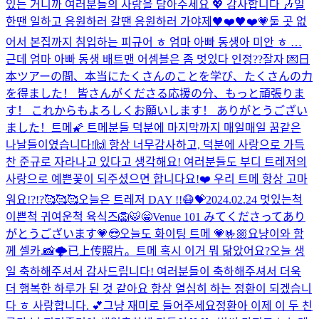
있는 거니까 여러분들의 사랑을 담아주세요 💖 감사합니다 🎶
일
한땐 일하고 응원하러 갈땐 응원하러 가야제🖤❤️🖤❤️
💗
둘 곳 없
어서 본집까지 침입하는 피규어 ㅎ 엄마 아빠 동생아 미안 ㅎ …
근데 엄마 아빠 동생 배트맨 어셈블은 좀 멋있다 인정??
잘자 💌
日
本ツアーの間、本当にたくさんのことを学び、たくさんの力
を得ました！ 皆さんがくださる応援の分、もっと頑張りま
す！ これからもよろしくお願いします！ ありがとうござい
ました！
트메🌠 트메분들 덕분에 마지막까지 매일매일 꿈같은
나날들이였습니다!🙌 항상 너무감사하고, 덕분에 사랑으로 가득
찬 준규로 자라나고 있다고 생각해요! 여러분들도 부디 트레저의
사랑으로 예쁜꽃이 되주셨으면 합니다요!❤️ 우리 트메 항상 고마
워요!?!?🥰🥰🥰
오늘은 트레저 DAY !!
😷
💝
2024.02.24 멋있는척
이쁜척 귀여운척 육식즈🦁🐯
😁
Venue 101 みてくださってあり
がとうございます💗😎
오늘도 화이팅 트메 💗
🤟🏼
요냥이와 함
께 셀카.📸
🌩
已上传照片。
트메 혹시 이거 뭐 닮았어요?
오늘 생
일 축하해주셔서 감사드립니다! 여러분들이 축하해주셔서 더욱
더 행복한 하루가 된 것 같아요 항상 열심히 하는 정환이 되겠습니
다 ㅎ 사랑합니다. 💕
그냥 재미로 들어주세요
정환아 이제 이 두 친